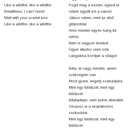
Like a wildfire, like a wildfire
Fogd meg a kezem, égesd le
Breathless, I can’t resist
velem együtt ezt a várost
Melt with your scarlet kiss
Játssz velem, mint az első
Like a wildfire, like a wildfire
gitároddal
Ahol minden egyes hang túl
nehéz
Nem is nagyon érdekel
Úgyis eltudsz vinni oda
Lángokba borítjuk a világot
Bébi, te vagy minden, amire
szükségem van
Most gyere, engedj szabadjára
Mint egy futótüzet, mint egy
futótüzet
Kifulladtam, nem tudok ellenállni
Olvassz el a skarlátvörös
csókoddal
Mint egy futótüzet, mint egy
futótüzet