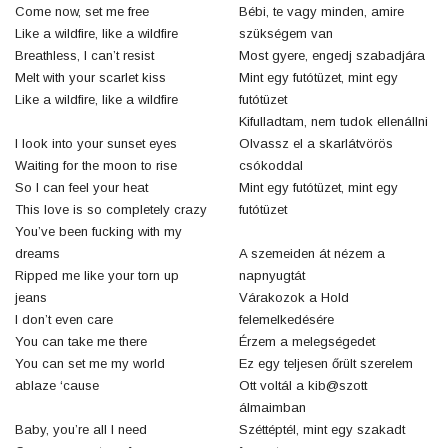
Come now, set me free
Bébi, te vagy minden, amire
Like a wildfire, like a wildfire
szükségem van
Breathless, I can’t resist
Most gyere, engedj szabadjára
Melt with your scarlet kiss
Mint egy futótüzet, mint egy
Like a wildfire, like a wildfire
futótüzet
Kifulladtam, nem tudok ellenállni
I look into your sunset eyes
Olvassz el a skarlátvörös
Waiting for the moon to rise
csókoddal
So I can feel your heat
Mint egy futótüzet, mint egy
This love is so completely crazy
futótüzet
You’ve been fucking with my
dreams
A szemeiden át nézem a
Ripped me like your torn up
napnyugtát
jeans
Várakozok a Hold
I don’t even care
felemelkedésére
You can take me there
Érzem a melegségedet
You can set me my world
Ez egy teljesen őrült szerelem
ablaze ‘cause
Ott voltál a kib@szott
álmaimban
Baby, you’re all I need
Széttéptél, mint egy szakadt