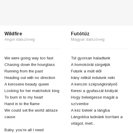
Wildfire
Futótűz
Angol dalszöveg
Magyar dalszöveg
We were going way too fast
Túl gyorsan haladtunk
Chasing down the hourglass
A homokórát sürgetjük
Running from the past
Futunk a múlt elől
Heading out with no direction
Irány nélkül indulunk neki
A kerosene beauty queen
A kerozin szépségkirálynő
Looking for her matchstick king
Keresi a gyufaszál királyát
To burn in to my heart
Hogy beleégesse magát a
Hand in to the flame
szívembe
We could set the world ablaze
A kéz beleér a lángba
cause
Lángokba tudnánk borítani a
világot, mert...
Baby, you’re all I need