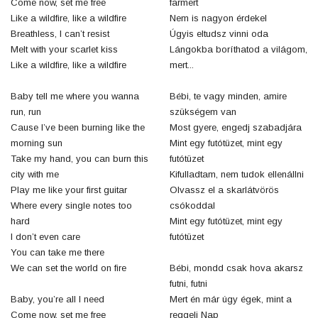
Come now, set me free
farmert
Like a wildfire, like a wildfire
Nem is nagyon érdekel
Breathless, I can’t resist
Úgyis eltudsz vinni oda
Melt with your scarlet kiss
Lángokba boríthatod a világom,
Like a wildfire, like a wildfire
mert...
Baby tell me where you wanna
Bébi, te vagy minden, amire
run, run
szükségem van
Cause I’ve been burning like the
Most gyere, engedj szabadjára
morning sun
Mint egy futótüzet, mint egy
Take my hand, you can burn this
futótüzet
city with me
Kifulladtam, nem tudok ellenállni
Play me like your first guitar
Olvassz el a skarlátvörös
Where every single notes too
csókoddal
hard
Mint egy futótüzet, mint egy
I don’t even care
futótüzet
You can take me there
We can set the world on fire
Bébi, mondd csak hova akarsz
futni, futni
Baby, you’re all I need
Mert én már úgy égek, mint a
Come now, set me free
reggeli Nap