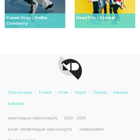
Conan Gray - Vodka
RoadTrip - Eternal
Cranberry
Dalszövegek
Pontok
Hírek
Tagok
Toplista
Kérések
Beküldés
www.magyar-dalszoveg.hu
2013 - 2026
Email:
info@magyar-dalszoveg.hu
Adatvédelem