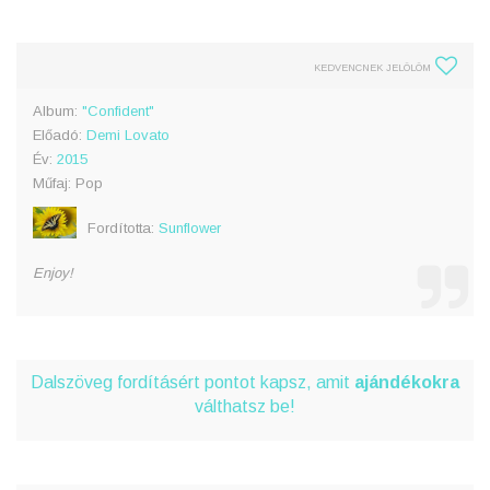
KEDVENCNEK JELÖLÖM
Album:
"Confident"
Előadó:
Demi Lovato
Év:
2015
Műfaj: Pop
Fordította:
Sunflower
Enjoy!
Dalszöveg fordításért pontot kapsz, amit
ajándékokra
válthatsz be!