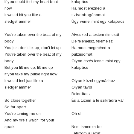
If you could feel my heart beat
kalapács
now
Ha most éreznéd a
It would hit you like a
szívdobogásomat
sledgehammer
Úgy verne ,mint egy kalapács
You're taken over the beat of my
Átveszed a testem ritmusát
body
De felemelsz, felemelsz
You just don't let up, don't let up
Ha most megméred a
You're taken over the beat of my
pulzusomat
body
Olyan érzés lenne ,mint egy
But you lift me up, lift me up
kalapács
If you take my pulse right now
It would feel just like a
Olyan közel egymáshoz
sledgehammer
Olyan távol
Beindítasz
So close together
És a tüzem a te szikrádra vár
So far apart
You're turning me on
Oh oh
And my fire's waitin' for your
spark
Nem ismerem be
Játszom a lazát