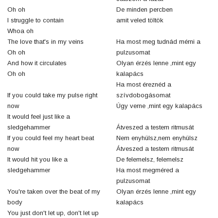
Oh oh
De minden percben
I struggle to contain
amit veled töltök
Whoa oh
The love that's in my veins
Ha most meg tudnád mérni a
Oh oh
pulzusomat
And how it circulates
Olyan érzés lenne ,mint egy
Oh oh
kalapács
Ha most éreznéd a
If you could take my pulse right
szívdobogásomat
now
Úgy verne ,mint egy kalapács
It would feel just like a
sledgehammer
Átveszed a testem ritmusát
If you could feel my heart beat
Nem enyhülsz,nem enyhülsz
now
Átveszed a testem ritmusát
It would hit you like a
De felemelsz, felemelsz
sledgehammer
Ha most megméred a
pulzusomat
You're taken over the beat of my
Olyan érzés lenne ,mint egy
body
kalapács
You just don't let up, don't let up