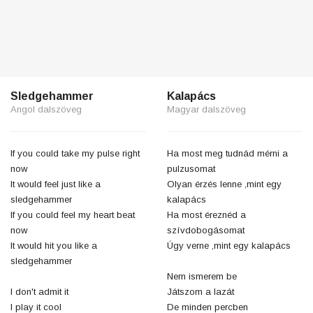
Sledgehammer
Kalapács
Angol dalszöveg
Magyar dalszöveg
If you could take my pulse right
Ha most meg tudnád mérni a
now
pulzusomat
It would feel just like a
Olyan érzés lenne ,mint egy
sledgehammer
kalapács
If you could feel my heart beat
Ha most éreznéd a
now
szívdobogásomat
It would hit you like a
Úgy verne ,mint egy kalapács
sledgehammer
Nem ismerem be
I don't admit it
Játszom a lazát
I play it cool
De minden percben