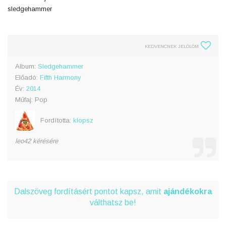
sledgehammer
KEDVENCNEK JELÖLÖM
Album:
Sledgehammer
Előadó:
Fifth Harmony
Év:
2014
Műfaj: Pop
Fordította:
klopsz
leo42 kérésére
Dalszöveg fordításért pontot kapsz, amit
ajándékokra
válthatsz be!