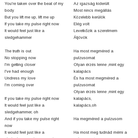
You're taken over the beat of my
Az igazság kiderült
body
Most nincs megállás
But you lift me up, lift me up
Közelebb kerülök
If you take my pulse right now
Elég volt
It would feel just like a
Levetkőzik a szerelmem
sledgehammer
Átjövök
The truth is out
Ha most megméred a
No stopping now
pulzusomat
I'm getting closer
Olyan érzés lenne ,mint egy
I've had enough
kalapács
Undress my love
És ha most megméred a
I'm coming over
pulzusomat
Olyan érzés lenne ,mint egy
If you take my pulse right now
kalapács,
It would feel just like a
kalapács,oh
sledgehammer, oh
And if you take my pulse right
Ha megméred a pulzusom
now
It would feel just like a
Ha most meg tudnád mérni a