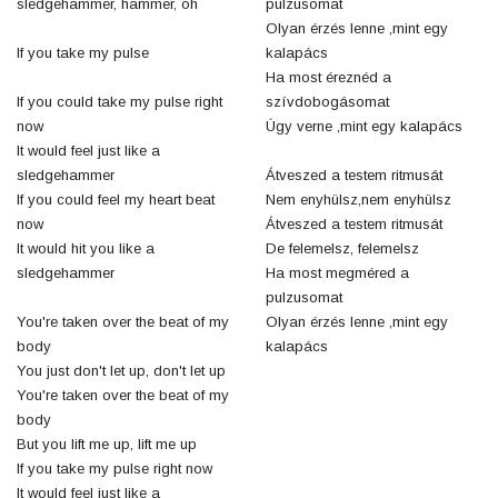
sledgehammer, hammer, oh
pulzusomat
Olyan érzés lenne ,mint egy
If you take my pulse
kalapács
Ha most éreznéd a
If you could take my pulse right
szívdobogásomat
now
Úgy verne ,mint egy kalapács
It would feel just like a
sledgehammer
Átveszed a testem ritmusát
If you could feel my heart beat
Nem enyhülsz,nem enyhülsz
now
Átveszed a testem ritmusát
It would hit you like a
De felemelsz, felemelsz
sledgehammer
Ha most megméred a
pulzusomat
You're taken over the beat of my
Olyan érzés lenne ,mint egy
body
kalapács
You just don't let up, don't let up
You're taken over the beat of my
body
But you lift me up, lift me up
If you take my pulse right now
It would feel just like a