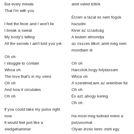
But every minute
amit veled töltök
That I'm with you
Érzem a lázat és nem fogok
I feel the fever and I won't lie
hazudni
I break a sweat
Kiver az izzadság
My body's telling
A testem elmondja
All the secrets I ain't told you yet
az összes titkot ,amit még nem
mondtam el
Oh oh
I struggle to contain
Oh oh
Whoa oh
Harcolok,hogy folytassam
The love that's in my veins
Whoa oh
Oh oh
A szerelmet,ami az ereimben fut
And how it circulates
Oh oh
Oh oh
És azt ,ahogy kering
Oh oh
If you could take my pulse right
now
Ha most meg tudnád mérni a
It would feel just like a
pulzusomat
sledgehammer
Olyan érzés lenni ,mint egy