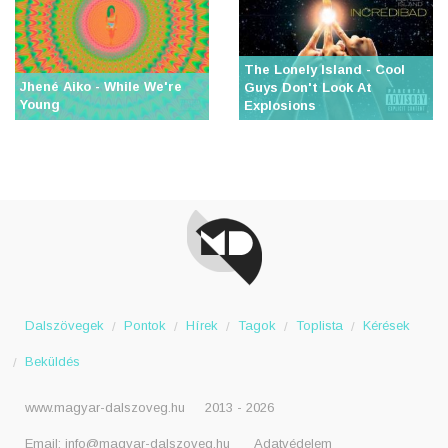
The Lonely Island - Cool
Jhené Aiko - While We're
Guys Don't Look At
Young
Explosions
Dalszövegek
Pontok
Hírek
Tagok
Toplista
Kérések
Beküldés
www.magyar-dalszoveg.hu
2013 - 2026
Email:
info@magyar-dalszoveg.hu
Adatvédelem