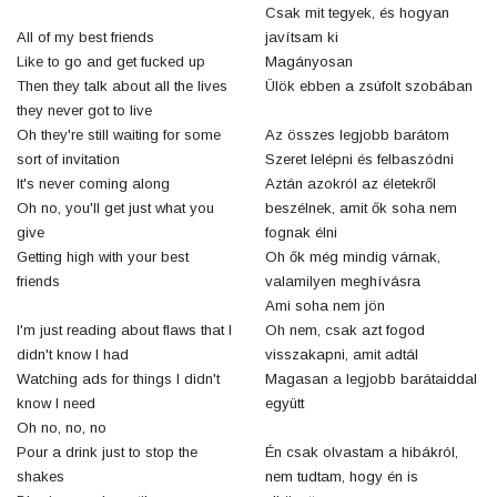
Csak mit tegyek, és hogyan
All of my best friends
javítsam ki
Like to go and get fucked up
Magányosan
Then they talk about all the lives
Ülök ebben a zsúfolt szobában
they never got to live
Oh they're still waiting for some
Az összes legjobb barátom
sort of invitation
Szeret lelépni és felbaszódni
It's never coming along
Aztán azokról az életekről
Oh no, you'll get just what you
beszélnek, amit ők soha nem
give
fognak élni
Getting high with your best
Oh ők még mindig várnak,
friends
valamilyen meghívásra
Ami soha nem jön
I'm just reading about flaws that I
Oh nem, csak azt fogod
didn't know I had
visszakapni, amit adtál
Watching ads for things I didn't
Magasan a legjobb barátaiddal
know I need
együtt
Oh no, no, no
Pour a drink just to stop the
Én csak olvastam a hibákról,
shakes
nem tudtam, hogy én is