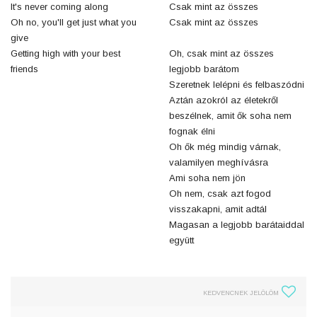
It's never coming along
Csak mint az összes
Oh no, you'll get just what you
Csak mint az összes
give
Getting high with your best
Oh, csak mint az összes
friends
legjobb barátom
Szeretnek lelépni és felbaszódni
Aztán azokról az életekről
beszélnek, amit ők soha nem
fognak élni
Oh ők még mindig várnak,
valamilyen meghívásra
Ami soha nem jön
Oh nem, csak azt fogod
visszakapni, amit adtál
Magasan a legjobb barátaiddal
együtt
KEDVENCNEK JELÖLÖM