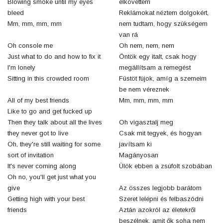
Blowing smoke until my eyes
elkövettem
bleed
Reklámokat néztem dolgokért,
Mm, mm, mm, mm
nem tudtam, hogy szükségem
van rá
Oh console me
Oh nem, nem, nem
Just what to do and how to fix it
Öntök egy italt, csak hogy
I'm lonely
megállítsam a remegést
Sitting in this crowded room
Füstöt fújok, amíg a szemeim
be nem véreznek
All of my best friends
Mm, mm, mm, mm
Like to go and get fucked up
Then they talk about all the lives
Oh vigasztalj meg
they never got to live
Csak mit tegyek, és hogyan
Oh, they're still waiting for some
javítsam ki
sort of invitation
Magányosan
It's never coming along
Ülök ebben a zsúfolt szobában
Oh no, you'll get just what you
give
Az összes legjobb barátom
Getting high with your best
Szeret lelépni és felbaszódni
friends
Aztán azokról az életekről
beszélnek, amit ők soha nem