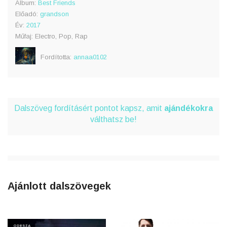
Album:
Best Friends
Előadó:
grandson
Év:
2017
Műfaj: Electro, Pop, Rap
Fordította:
annaa0102
Dalszöveg fordításért pontot kapsz, amit
ajándékokra
válthatsz be!
Ajánlott dalszövegek