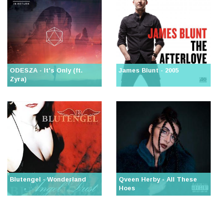
ODESZA - It's Only (ft.
James Blunt - 2005
Zyra)
Blutengel - Wonderland
Qveen Herby - All These
Hoes