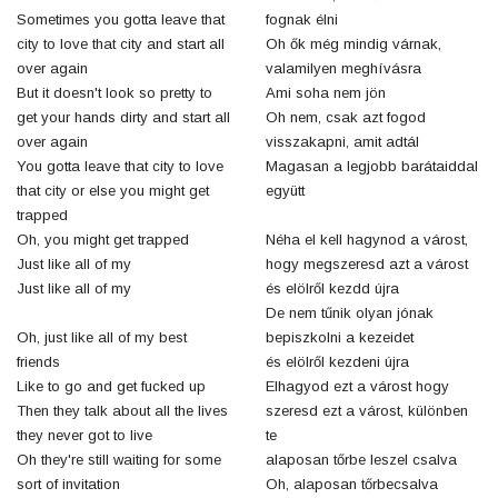
Sometimes you gotta leave that
fognak élni
city to love that city and start all
Oh ők még mindig várnak,
over again
valamilyen meghívásra
But it doesn't look so pretty to
Ami soha nem jön
get your hands dirty and start all
Oh nem, csak azt fogod
over again
visszakapni, amit adtál
You gotta leave that city to love
Magasan a legjobb barátaiddal
that city or else you might get
együtt
trapped
Oh, you might get trapped
Néha el kell hagynod a várost,
Just like all of my
hogy megszeresd azt a várost
Just like all of my
és elölről kezdd újra
De nem tűnik olyan jónak
Oh, just like all of my best
bepiszkolni a kezeidet
friends
és elölről kezdeni újra
Like to go and get fucked up
Elhagyod ezt a várost hogy
Then they talk about all the lives
szeresd ezt a várost, különben
they never got to live
te
Oh they're still waiting for some
alaposan tőrbe leszel csalva
sort of invitation
Oh, alaposan tőrbecsalva