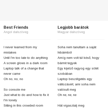
Best Friends
Legjobb barátok
Angol dalszöveg
Magyar dalszöveg
I never learned from my
Soha nem tanultam a saját
mistakes
hibáimból
Until I'm too late to do anything
Amíg nem volt túl késő, hogy
A screen glows in a dark room
bármit tegyek
Laptop talk of a change that
Egy kijelző ragyog egy sötét
never came
szobában
Oh no, no, no
Laptop beszélgetés egy
változásért, ami soha nem
So console me
valósult meg
Just what to do and how to fix it
Oh ne, ne, ne
I'm lonely
Sitting in this crowded room
Hát vigasztalj meg