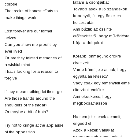
láttam a csontjaikat
corpse
Tovább ások a jó szándékok
That reeks of honest efforts to
koponyái, és egy önzetlen
make things work
holttest után
Ami bűzlik az őszinte
Lost forever are our former
erőfeszítéstől, hogy működésre
selves
bírja a dolgokat
Can you show me proof they
ever lived
Korábbi önmagunk örökre
Or are they tainted memories of
elveszett
a wishful mind
Van-e bármi jele annak, hogy
That's looking for a reason to
egyáltalán létezett?
forgive
Vagy csak egy reményteli elme
eltorzított emlékei
If they mean nothing let them go
Ami okot keres, hogy
Are those hands around the
megbocsáthasson
shoulders or the throat?
Or maybe a bit of both?
Ha nem jelentenek semmit,
engedd el
Try not to cringe at the applause
Azok a kezek vállakat
of the opposition
szorongatnak, vagy valaki