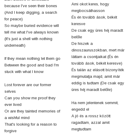
Ami okot keres, hogy
because I've seen their bones
megbocsáthasson
(And I keep digging, a search
És én tovább ások, békét
for peace)
keresve
So maybe buried evidence will
De csak egy üres héj maradt
tell me what I've always known
belőle
(It's just a shell with nothing
De hiszek a
underneath)
dinoszauruszokban, mert már
láttam a csontjaikat (És én
If they mean nothing let them go
tovább ások, békét keresve)
Between the good and bad I'm
És talán az elásott bizonyíték
stuck with what I know
megmutatja majd, amit már
eddig is tudtam (De csak egy
Lost forever are our former
üres héj maradt belőle)
selves
Can you show me proof they
Ha nem jelentenek semmit,
ever lived
engedd el
Or are they tainted memories of
A jó és a rossz között
a wishful mind
ragadtam, azzal amit
That's looking for a reason to
megtudtam
forgive