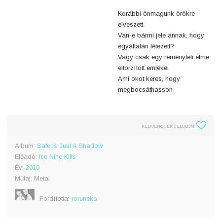
Korábbi önmagunk örökre
elveszett
Van-e bármi jele annak, hogy
egyáltalán létezett?
Vagy csak egy reményteli elme
eltorzított emlékei
Ami okot keres, hogy
megbocsáthasson
KEDVENCNEK JELÖLÖM
Album:
Safe Is Just A Shadow
Előadó:
Ice Nine Kills
Év:
2010
Műfaj: Metal
Fordította:
roruneko