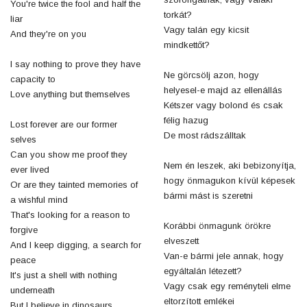
You're twice the fool and half the
torkát?
liar
Vagy talán egy kicsit
And they're on you
mindkettőt?
I say nothing to prove they have
Ne görcsölj azon, hogy
capacity to
helyesel-e majd az ellenállás
Love anything but themselves
Kétszer vagy bolond és csak
félig hazug
Lost forever are our former
De most rádszálltak
selves
Can you show me proof they
Nem én leszek, aki bebizonyítja,
ever lived
hogy önmagukon kívül képesek
Or are they tainted memories of
bármi mást is szeretni
a wishful mind
That's looking for a reason to
Korábbi önmagunk örökre
forgive
elveszett
And I keep digging, a search for
Van-e bármi jele annak, hogy
peace
egyáltalán létezett?
It's just a shell with nothing
Vagy csak egy reményteli elme
underneath
eltorzított emlékei
But I believe in dinosaurs