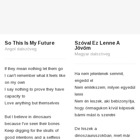
So This Is My Future
Szóval Ez Lenne A
Jövőm
Angol dalszöveg
Magyar dalszöveg
If they mean nothing let them go
Ha nem jelentenek semmit,
I can't remember what it feels like
engedd el
on my own
Nem emlékszem, milyen egyedül
I say nothing to prove they have
lenni
capacity to
Nem én leszek, aki bebizonyítja,
Love anything but themselves
hogy önmagukon kívül képesek
bármi mást is szeretni
But I believe in dinosaurs
because I've seen their bones
De hiszek a
Keep digging for the skulls of
dinoszauruszokban, mert már
good intentions and a selfless