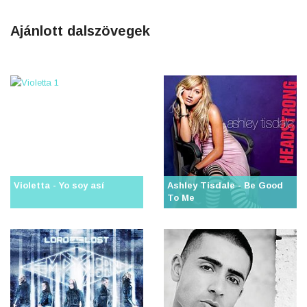
Ajánlott dalszövegek
Violetta - Yo soy así
Ashley Tisdale - Be Good
To Me