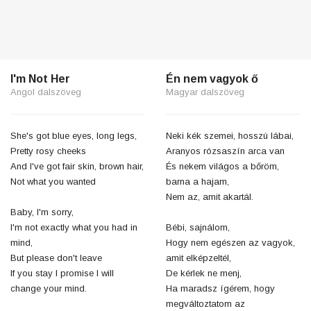
I'm Not Her
Én nem vagyok ő
Angol dalszöveg
Magyar dalszöveg
She's got blue eyes, long legs,
Neki kék szemei, hosszú lábai,
Pretty rosy cheeks
Aranyos rózsaszín arca van
And I've got fair skin, brown hair,
És nekem világos a bőröm,
Not what you wanted
barna a hajam,
Nem az, amit akartál.
Baby, I'm sorry,
I'm not exactly what you had in
Bébi, sajnálom,
mind,
Hogy nem egészen az vagyok,
But please don't leave
amit elképzeltél,
If you stay I promise I will
De kérlek ne menj,
change your mind.
Ha maradsz ígérem, hogy
megváltoztatom az