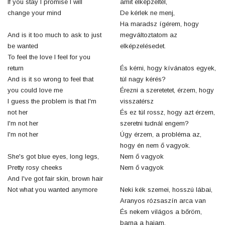
If you stay I promise I will
amit elképzeltél,
change your mind
De kérlek ne menj,
Ha maradsz ígérem, hogy
And is it too much to ask to just
megváltoztatom az
be wanted
elképzelésedet.
To feel the love I feel for you
return
És kérni, hogy kívánatos egyek,
And is it so wrong to feel that
túl nagy kérés?
you could love me
Érezni a szeretetet, érzem, hogy
I guess the problem is that I'm
visszatérsz
not her
És ez túl rossz, hogy azt érzem,
I'm not her
szeretni tudnál engem?
I'm not her
Úgy érzem, a probléma az,
hogy én nem ő vagyok.
She's got blue eyes, long legs,
Nem ő vagyok
Pretty rosy cheeks
Nem ő vagyok
And I've got fair skin, brown hair
Not what you wanted anymore
Neki kék szemei, hosszú lábai,
Aranyos rózsaszín arca van
És nekem világos a bőröm,
barna a hajam,