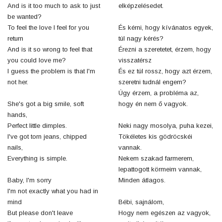
And is it too much to ask to just
elképzelésedet.
be wanted?
To feel the love I feel for you
És kérni, hogy kívánatos egyek,
return
túl nagy kérés?
And is it so wrong to feel that
Érezni a szeretetet, érzem, hogy
you could love me?
visszatérsz
I guess the problem is that I'm
És ez túl rossz, hogy azt érzem,
not her.
szeretni tudnál engem?
Úgy érzem, a probléma az,
She's got a big smile, soft
hogy én nem ő vagyok.
hands,
Perfect little dimples.
Neki nagy mosolya, puha kezei,
I've got torn jeans, chipped
Tökéletes kis gödröcskéi
nails,
vannak.
Everything is simple.
Nekem szakad farmerem,
lepattogott körmeim vannak,
Baby, I'm sorry
Minden átlagos.
I'm not exactly what you had in
mind
Bébi, sajnálom,
But please don't leave
Hogy nem egészen az vagyok,