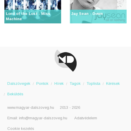
Lord of the Lost - Miss
Jay Sean - Down
Machine
Dalszövegek
Pontok
Hírek
Tagok
Toplista
Kérések
Beküldés
www.magyar-dalszoveg.hu
2013 - 2026
Email:
info@magyar-dalszoveg.hu
Adatvédelem
Cookie kezelés