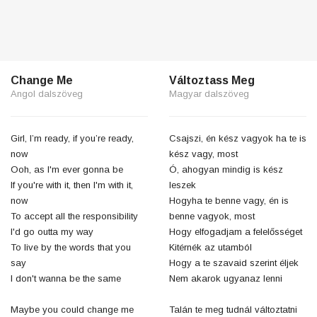
Change Me
Változtass Meg
Angol dalszöveg
Magyar dalszöveg
Girl, I’m ready, if you’re ready,
Csajszi, én kész vagyok ha te is
now
kész vagy, most
Ooh, as I'm ever gonna be
Ó, ahogyan mindig is kész
If you're with it, then I'm with it,
leszek
now
Hogyha te benne vagy, én is
To accept all the responsibility
benne vagyok, most
I'd go outta my way
Hogy elfogadjam a felelősséget
To live by the words that you
Kitérnék az utamból
say
Hogy a te szavaid szerint éljek
I don't wanna be the same
Nem akarok ugyanaz lenni
Maybe you could change me
Talán te meg tudnál változtatni