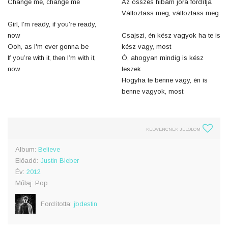
Change me, change me
Az összes hibám jóra fordítja
Változtass meg, változtass meg
Girl, I’m ready, if you’re ready,
now
Csajszi, én kész vagyok ha te is
Ooh, as I'm ever gonna be
kész vagy, most
If you’re with it, then I’m with it,
Ó, ahogyan mindig is kész
now
leszek
Hogyha te benne vagy, én is
benne vagyok, most
KEDVENCNEK JELÖLÖM
Album:
Believe
Előadó:
Justin Bieber
Év:
2012
Műfaj: Pop
Fordította:
jbdestin