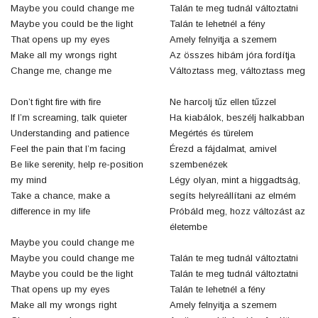
Maybe you could change me
Talán te meg tudnál változtatni
Maybe you could be the light
Talán te lehetnél a fény
That opens up my eyes
Amely felnyitja a szemem
Make all my wrongs right
Az összes hibám jóra fordítja
Change me, change me
Változtass meg, változtass meg
Don’t fight fire with fire
Ne harcolj tűz ellen tűzzel
If I’m screaming, talk quieter
Ha kiabálok, beszélj halkabban
Understanding and patience
Megértés és türelem
Feel the pain that I’m facing
Érezd a fájdalmat, amivel
Be like serenity, help re-position
szembenézek
my mind
Légy olyan, mint a higgadtság,
Take a chance, make a
segíts helyreállítani az elmém
difference in my life
Próbáld meg, hozz változást az
életembe
Maybe you could change me
Maybe you could change me
Talán te meg tudnál változtatni
Maybe you could be the light
Talán te meg tudnál változtatni
That opens up my eyes
Talán te lehetnél a fény
Make all my wrongs right
Amely felnyitja a szemem