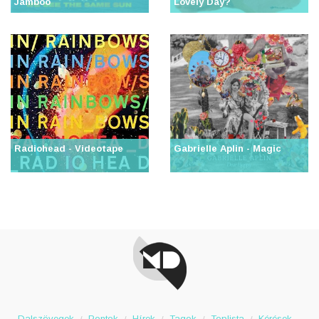
Jamboo
Lovely Day?
Radiohead - Videotape
Gabrielle Aplin - Magic
Dalszövegek
Pontok
Hírek
Tagok
Toplista
Kérések