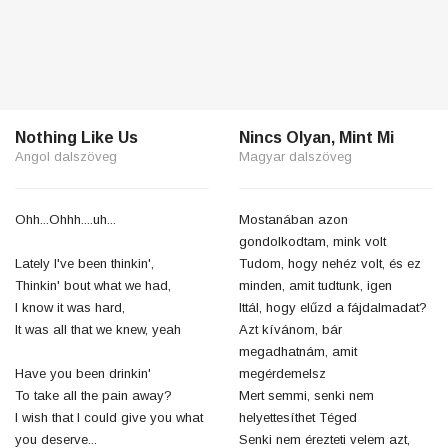
Nothing Like Us
Nincs Olyan, Mint Mi
Angol dalszöveg
Magyar dalszöveg
Ohh...Ohhh....uh...
Mostanában azon
gondolkodtam, mink volt
Lately I've been thinkin',
Tudom, hogy nehéz volt, és ez
Thinkin' bout what we had,
minden, amit tudtunk, igen
I know it was hard,
Ittál, hogy elűzd a fájdalmadat?
It was all that we knew, yeah
Azt kívánom, bár
megadhatnám, amit
Have you been drinkin'
megérdemelsz
To take all the pain away?
Mert semmi, senki nem
I wish that I could give you what
helyettesíthet Téged
you deserve...
Senki nem érezteti velem azt,