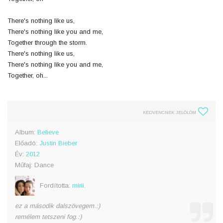
There's nothing like us,
There's nothing like you and me,
Together through the storm.
There's nothing like us,
There's nothing like you and me,
Together, oh...
KEDVENCNEK JELÖLÖM
Album:
Believe
Előadó:
Justin Bieber
Év:
2012
Műfaj: Dance
Fordította:
mirii.
ez a második dalszövegem.:)
remélem tetszeni fog.:)