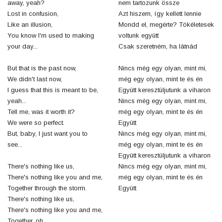
away, yeah?
nem tartozunk össze
Lost in confusion,
Azt hiszem, így kellett lennie
Like an illusion,
Mondd el, megérte? Tökéletesek
You know I'm used to making
voltunk együtt
your day...
Csak szeretném, ha látnád
But that is the past now,
Nincs még egy olyan, mint mi,
We didn't last now,
még egy olyan, mint te és én
I guess that this is meant to be,
Együtt keresztüljutunk a viharon
yeah...
Nincs még egy olyan, mint mi,
Tell me, was it worth it?
még egy olyan, mint te és én
We were so perfect.
Együtt
But, baby, I just want you to
Nincs még egy olyan, mint mi,
see...
még egy olyan, mint te és én
Együtt keresztüljutunk a viharon
There's nothing like us,
Nincs még egy olyan, mint mi,
There's nothing like you and me,
még egy olyan, mint te és én
Together through the storm.
Együtt
There's nothing like us,
There's nothing like you and me,
Together, oh