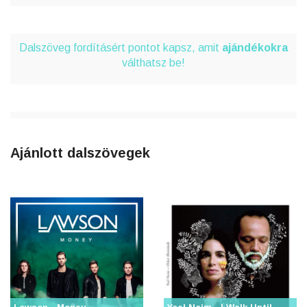
Dalszöveg fordításért pontot kapsz, amit
ajándékokra
válthatsz be!
Ajánlott dalszövegek