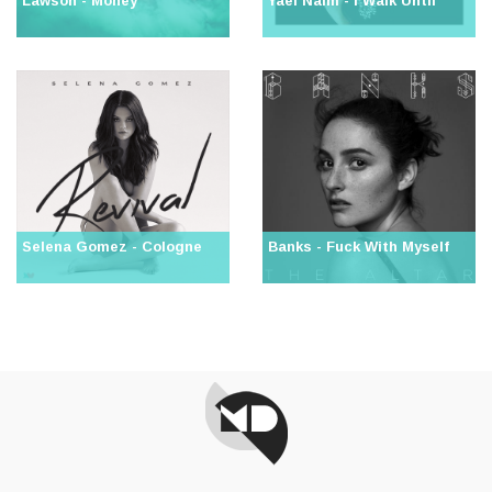
Lawson - Money
Yael Naim - I Walk Until
Selena Gomez - Cologne
Banks - Fuck With Myself