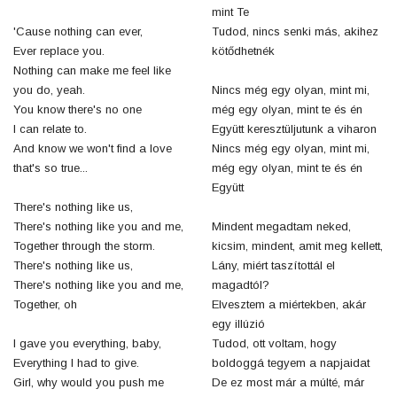
mint Te
'Cause nothing can ever,
Tudod, nincs senki más, akihez
Ever replace you.
kötődhetnék
Nothing can make me feel like
you do, yeah.
Nincs még egy olyan, mint mi,
You know there's no one
még egy olyan, mint te és én
I can relate to.
Együtt keresztüljutunk a viharon
And know we won't find a love
Nincs még egy olyan, mint mi,
that's so true...
még egy olyan, mint te és én
Együtt
There's nothing like us,
There's nothing like you and me,
Mindent megadtam neked,
Together through the storm.
kicsim, mindent, amit meg kellett,
There's nothing like us,
Lány, miért taszítottál el
There's nothing like you and me,
magadtól?
Together, oh
Elvesztem a miértekben, akár
egy illúzió
I gave you everything, baby,
Tudod, ott voltam, hogy
Everything I had to give.
boldoggá tegyem a napjaidat
Girl, why would you push me
De ez most már a múlté, már