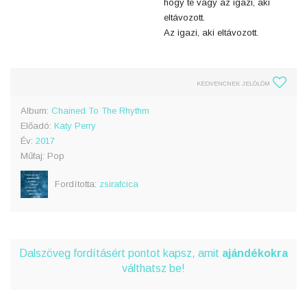
hogy te vagy az igazi, aki
eltávozott.
Az igazi, aki eltávozott.
KEDVENCNEK JELÖLÖM
Album:
Chained To The Rhythm
Előadó:
Katy Perry
Év:
2017
Műfaj: Pop
Fordította:
zsirafcica
Dalszöveg fordításért pontot kapsz, amit
ajándékokra
válthatsz be!