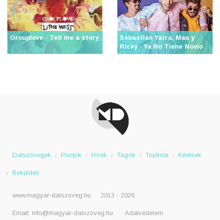
Grouplove - Tell me a story
Sebastián Yatra, Mau y
Ricky - Ya No Tiene Novio
Dalszövegek
Pontok
Hírek
Tagok
Toplista
Kérések
Beküldés
www.magyar-dalszoveg.hu
2013 - 2026
Email:
info@magyar-dalszoveg.hu
Adatvédelem