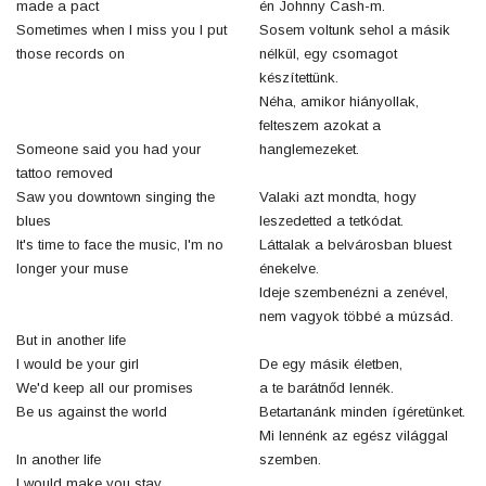
made a pact
én Johnny Cash-m.
Sometimes when I miss you I put
Sosem voltunk sehol a másik
those records on
nélkül, egy csomagot
készítettünk.
Néha, amikor hiányollak,
felteszem azokat a
Someone said you had your
hanglemezeket.
tattoo removed
Saw you downtown singing the
Valaki azt mondta, hogy
blues
leszedetted a tetkódat.
It's time to face the music, I'm no
Láttalak a belvárosban bluest
longer your muse
énekelve.
Ideje szembenézni a zenével,
nem vagyok többé a múzsád.
But in another life
I would be your girl
De egy másik életben,
We'd keep all our promises
a te barátnőd lennék.
Be us against the world
Betartanánk minden ígéretünket.
Mi lennénk az egész világgal
In another life
szemben.
I would make you stay