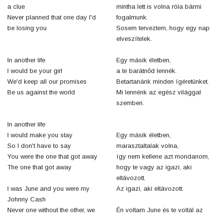
a clue
mintha lett is volna róla bármi
Never planned that one day I'd
fogalmunk.
be losing you
Sosem terveztem, hogy egy nap
elveszítelek.
In another life
Egy másik életben,
I would be your girl
a te barátnőd lennék.
We'd keep all our promises
Betartanánk minden ígéretünket.
Be us against the world
Mi lennénk az egész világgal
szemben.
In another life
I would make you stay
Egy másik életben,
So I don't have to say
marasztaltalak volna,
You were the one that got away
így nem kellene azt mondanom,
The one that got away
hogy te vagy az igazi, aki
eltávozott.
I was June and you were my
Az igazi, aki eltávozott.
Johnny Cash
Never one without the other, we
Én voltam June és te voltál az