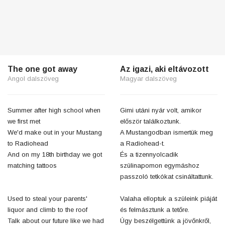
The one got away
Az igazi, aki eltávozott
Angol dalszöveg
Magyar dalszöveg
Summer after high school when
Gimi utáni nyár volt, amikor
we first met
először találkoztunk.
We'd make out in your Mustang
A Mustangodban ismertük meg
to Radiohead
a Radiohead-t.
And on my 18th birthday we got
És a tizennyolcadik
matching tattoos
szülinapomon egymáshoz
passzoló tetkókat csináltattunk.
Used to steal your parents'
Valaha elloptuk a szüleink piáját
liquor and climb to the roof
és felmásztunk a tetőre.
Talk about our future like we had
Úgy beszélgettünk a jövőnkről,