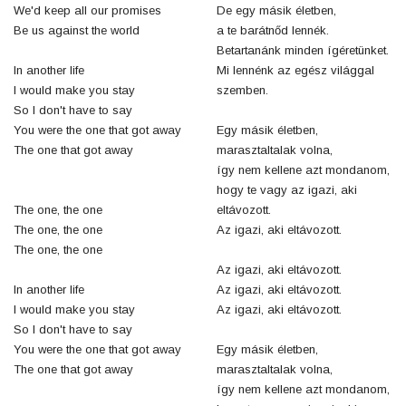
We'd keep all our promises
De egy másik életben,
Be us against the world
a te barátnőd lennék.
Betartanánk minden ígéretünket.
In another life
Mi lennénk az egész világgal
I would make you stay
szemben.
So I don't have to say
You were the one that got away
Egy másik életben,
The one that got away
marasztaltalak volna,
így nem kellene azt mondanom,
hogy te vagy az igazi, aki
The one, the one
eltávozott.
The one, the one
Az igazi, aki eltávozott.
The one, the one
Az igazi, aki eltávozott.
In another life
Az igazi, aki eltávozott.
I would make you stay
Az igazi, aki eltávozott.
So I don't have to say
You were the one that got away
Egy másik életben,
The one that got away
marasztaltalak volna,
így nem kellene azt mondanom,