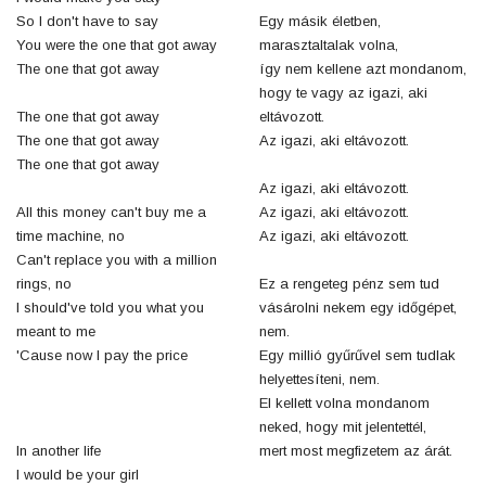
So I don't have to say
Egy másik életben,
You were the one that got away
marasztaltalak volna,
The one that got away
így nem kellene azt mondanom,
hogy te vagy az igazi, aki
The one that got away
eltávozott.
The one that got away
Az igazi, aki eltávozott.
The one that got away
Az igazi, aki eltávozott.
All this money can't buy me a
Az igazi, aki eltávozott.
time machine, no
Az igazi, aki eltávozott.
Can't replace you with a million
rings, no
Ez a rengeteg pénz sem tud
I should've told you what you
vásárolni nekem egy időgépet,
meant to me
nem.
'Cause now I pay the price
Egy millió gyűrűvel sem tudlak
helyettesíteni, nem.
El kellett volna mondanom
neked, hogy mit jelentettél,
In another life
mert most megfizetem az árát.
I would be your girl