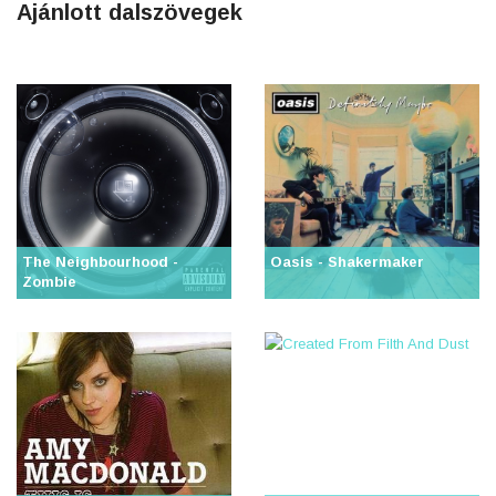
Ajánlott dalszövegek
The Neighbourhood -
Oasis - Shakermaker
Zombie