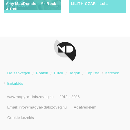
Amy MacDonald - Mr Rock
LILITH CZAR - Lola
& Roll
Dalszövegek
Pontok
Hírek
Tagok
Toplista
Kérések
Beküldés
www.magyar-dalszoveg.hu
2013 - 2026
Email:
info@magyar-dalszoveg.hu
Adatvédelem
Cookie kezelés