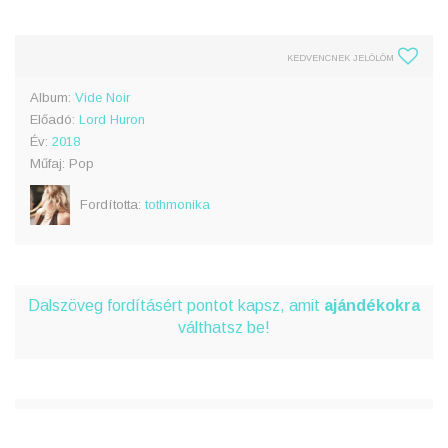
KEDVENCNEK JELÖLÖM
Album:
Vide Noir
Előadó:
Lord Huron
Év:
2018
Műfaj: Pop
Fordította:
tothmonika
Dalszöveg fordításért pontot kapsz, amit
ajándékokra
válthatsz be!