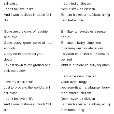
still exist
még mindig létezem
I don't believe in life
Nem hiszek az életben
And I won't believe in death 'til I
És nem hiszek a halálban, amíg
die
nem halok meg
Gone are the days of laughter
Elmúltak a nevetés és szeretet
and love
napjai
Gone, baby, gone, we've all had
Elmentem, baby, elmentem,
enough
mindannyiunknak elege van
Carry on to spend all your
Folytasd és költsd el az összes
dough
pénzed
Take it down to the ground and
Vidd le a földre és süllyedj alám
sink me below
Élem az életem, mint ez
I live my life like this
Csak azért, hogy
Just to prove to the world that I
bebizonyítsam a világnak, hogy
still exist
még mindig létezem
I don't believe in life
Nem hiszek az életben
And I won't believe in death 'til I
És nem hiszek a halálban, amíg
die
nem halok meg