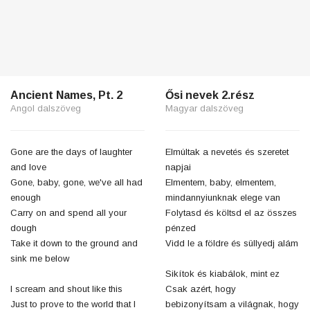
Ancient Names, Pt. 2
Ősi nevek 2.rész
Angol dalszöveg
Magyar dalszöveg
Gone are the days of laughter
Elmúltak a nevetés és szeretet
and love
napjai
Gone, baby, gone, we've all had
Elmentem, baby, elmentem,
enough
mindannyiunknak elege van
Carry on and spend all your
Folytasd és költsd el az összes
dough
pénzed
Take it down to the ground and
Vidd le a földre és süllyedj alám
sink me below
Sikítok és kiabálok, mint ez
I scream and shout like this
Csak azért, hogy
Just to prove to the world that I
bebizonyítsam a világnak, hogy