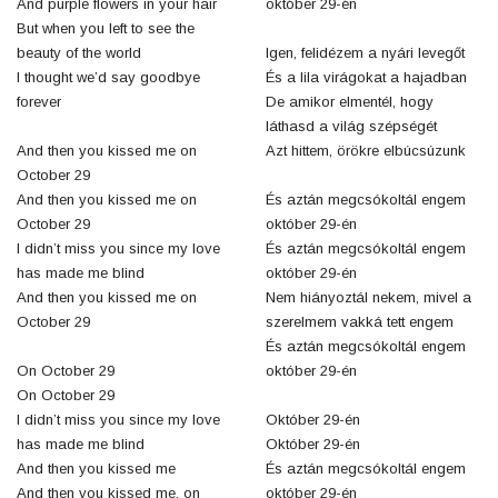
And purple flowers in your hair
október 29-én
But when you left to see the
beauty of the world
Igen, felidézem a nyári levegőt
I thought we’d say goodbye
És a lila virágokat a hajadban
forever
De amikor elmentél, hogy
láthasd a világ szépségét
And then you kissed me on
Azt hittem, örökre elbúcsúzunk
October 29
And then you kissed me on
És aztán megcsókoltál engem
October 29
október 29-én
I didn’t miss you since my love
És aztán megcsókoltál engem
has made me blind
október 29-én
And then you kissed me on
Nem hiányoztál nekem, mivel a
October 29
szerelmem vakká tett engem
És aztán megcsókoltál engem
On October 29
október 29-én
On October 29
I didn’t miss you since my love
Október 29-én
has made me blind
Október 29-én
And then you kissed me
És aztán megcsókoltál engem
And then you kissed me, on
október 29-én