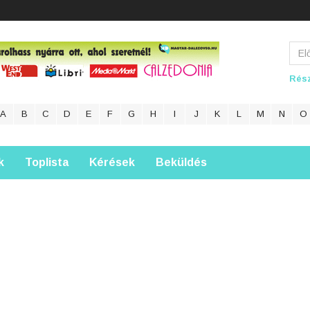
Rész
A
B
C
D
E
F
G
H
I
J
K
L
M
N
O
k
Toplista
Kérések
Beküldés