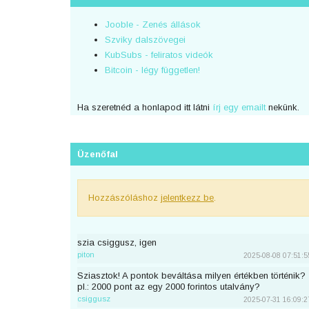
Jooble - Zenés állások
Szviky dalszövegei
KubSubs - feliratos videók
Bitcoin - légy független!
Ha szeretnéd a honlapod itt látni
írj egy emailt
nekünk.
Üzenőfal
Hozzászóláshoz
jelentkezz be
.
szia csiggusz, igen
piton
2025-08-08 07:51:5
Sziasztok! A pontok beváltása milyen értékben történik?
pl.: 2000 pont az egy 2000 forintos utalvány?
csiggusz
2025-07-31 16:09:2