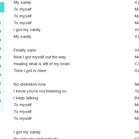
My sanity
A 
To myself
M
"
To myself
M
3
To myself
M
1
I got my sanity
Vi
3
My sanity
A 
4
2
3
Finally sane
Vé
4
Now I got myself out the way
Mo
8
Healing what is left of my brain
Cs
a
4
Time I got is mine
Az
9
6
2
No distortion now
Ni
0
I know you're not listening so
Tu
1
I keep talking
Be
3
To myself
M
3
To myself
M
To myself
M
I got my sanity
Vi
It's only me and nobody
Cs