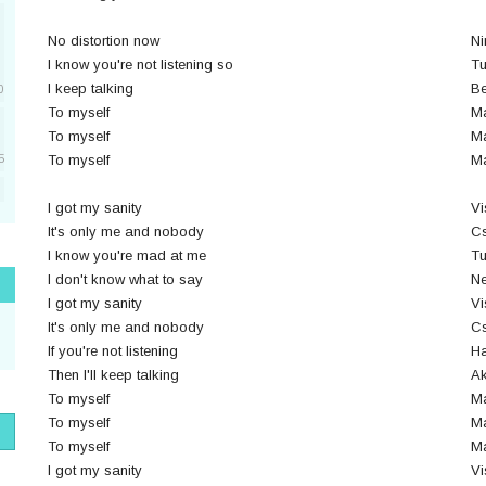
No distortion now
Ni
I know you're not listening so
Tu
I keep talking
Be
0
To myself
M
To myself
M
To myself
M
5
I got my sanity
Vi
5
It's only me and nobody
Cs
I know you're mad at me
Tu
I don't know what to say
Ne
1
I got my sanity
Vi
It's only me and nobody
Cs
If you're not listening
Ha
Then I'll keep talking
Ak
1
To myself
M
To myself
M
To myself
M
I got my sanity
Vi
1