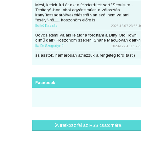
Mesi, kérlek írd át azt a félreferdített sort "Sepultura -
Territory"-ban, ahol egyértelműen a választás
irányítottságáról/vezérléséről van szó, nem valami
"esély"-ről...... köszönöm előre is
Ildikó Kaszás
2023-12-07 23:38:4
Üdvözletem! Valaki le tudná fordítani a Dirty Old Town
című dalt? Köszönöm szépen! Shane MacGovan dalt?n
Ila Dr Szegedyné
2023-12-04 11:07:3
sziasztok, hamarosan átnézzük a rengeteg fordítást:)
piton
2023-11-25 23:46:5
Sziaszok! Az előbb beküldtem Dean Lewis Trust Me
Mate című dalát, de sajnos elfelejtettem bejelentkezni
előtte. Át lehetne még írni a nevemre? Köszi <3
Facebook
mezeskalacs
2023-11-02 19:52:4
Sziasztok, én küldtem Adele Cry Your Heart Out című
számának a fordítását, de véletlen nem voltam
bejelentkezve. A nevemre lehetne írni? Köszi.
Puncs
2023-10-03 20:25:3
Sziasztok, én küldtem be most Taylor Swifttől a Great
Íratkozz fel az RSS csatornára.
War című számot, de véletlen nem voltam bejelentkezve.
A nevemre lehetne írni?
zsirafcica
2023-08-28 22:50:4