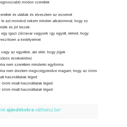
legrosszabb módon szeretlek
eretlek és utállak és elvesztem az eszemet
 te azt mondod nekem minden alkalommal, hogy ez
múlik és jól leszek
 egy igazi zűrzavar vagyunk így együtt, eléred, hogy
veszítsem a kedélyeimet
 vagy az egyetlen, aki eléri, hogy jöjjek
bűnös érzékeimhez
ha nem szerettem mindenki egyforma
ha nem éreztem megszégyenülve magam, hogy az öröm
att használtalak téged
 öröm miatt használtalak téged
 öröm miatt használtalak téged
amit
ajándékokra
válthatsz be!