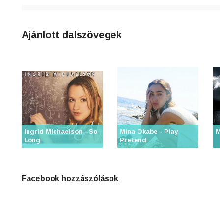
4
n
Ajánlott dalszövegek
8
0
3
Ingrid Michaelson - So
Mina Okabe - Play
M
6
Long
Pretend
j
Facebook hozzászólások
0