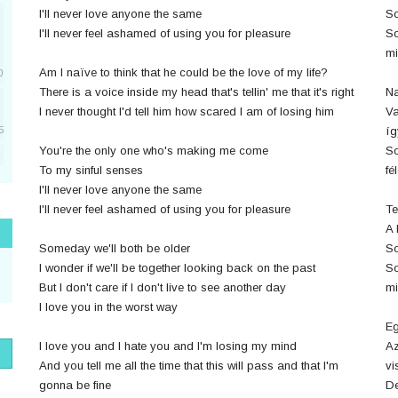
I'll never love anyone the same
So
I'll never feel ashamed of using you for pleasure
So
mi
Am I naïve to think that he could be the love of my life?
0
There is a voice inside my head that's tellin' me that it's right
Na
I never thought I'd tell him how scared I am of losing him
Va
íg
5
You're the only one who's making me come
So
To my sinful senses
fé
5
I'll never love anyone the same
I'll never feel ashamed of using you for pleasure
Te
A 
1
Someday we'll both be older
So
I wonder if we'll be together looking back on the past
So
But I don't care if I don't live to see another day
mi
I love you in the worst way
1
Eg
I love you and I hate you and I'm losing my mind
Az
And you tell me all the time that this will pass and that I'm
vi
gonna be fine
De
1