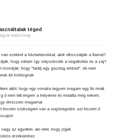
asználtalak téged
agyar dalszöveg
 van ezekkel a háztartásokkal, akik elbocsátják a fiamat?
dják, hogy nálam így súlyosbodik a negativitás és a zaj?
t mondják, hogy "találj egy gazdag embert", de nem
nnek túl boldognak
ltem attól, hogy egy vonalra tegyem magam egy fiú miatt
g ő nem tett engem a helyemre és mutatta meg nekem,
ogy élvezzem magamat
t hiszem szükségem van a segítségedre, azt hiszem ő
sszajön
 vagy az egyetlen, aki eléri, hogy jöjjek
bűnös érzékeimhez