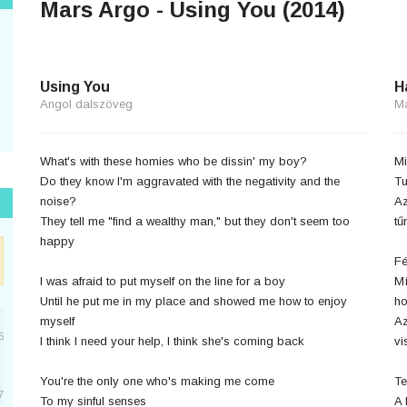
Mars Argo - Using You (2014)
Using You
H
Angol dalszöveg
M
What's with these homies who be dissin' my boy?
Mi
Do they know I'm aggravated with the negativity and the
Tu
noise?
Az
They tell me "find a wealthy man," but they don't seem too
tű
happy
Fé
I was afraid to put myself on the line for a boy
Mí
Until he put me in my place and showed me how to enjoy
h
myself
Az
5
I think I need your help, I think she's coming back
vi
You're the only one who's making me come
Te
7
To my sinful senses
A 