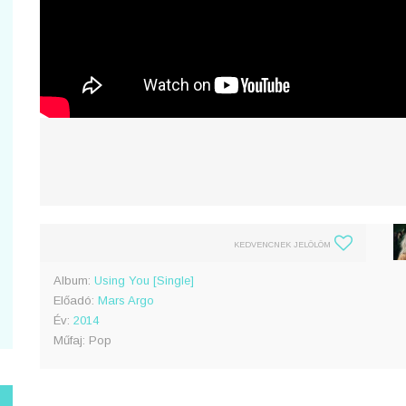
KEDVENCNEK JELÖLÖM
Album:
Using You [Single]
Előadó:
Mars Argo
Év:
2014
Műfaj: Pop