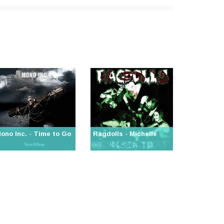
ono Inc. - Time to Go
Ragdolls - Michelle