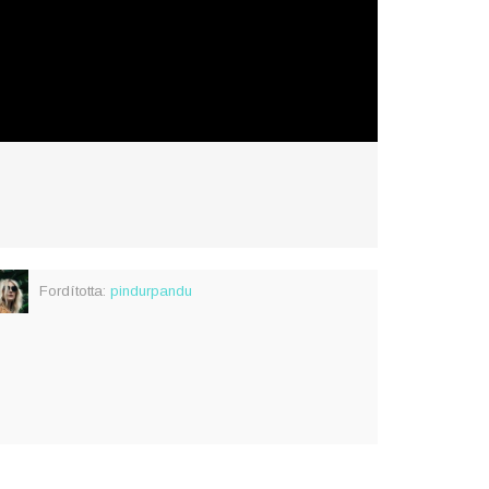
Fordította:
pindurpandu