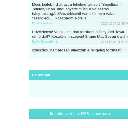
Mesi, kérlek írd át azt a félreferdített sort "Sepultura -
Territory"-ban, ahol egyértelműen a választás
irányítottságáról/vezérléséről van szó, nem valami
"esély"-ről...... köszönöm előre is
Ildikó Kaszás
2023-12-07 23:38:4
Üdvözletem! Valaki le tudná fordítani a Dirty Old Town
című dalt? Köszönöm szépen! Shane MacGovan dalt?n
Ila Dr Szegedyné
2023-12-04 11:07:3
sziasztok, hamarosan átnézzük a rengeteg fordítást:)
piton
2023-11-25 23:46:5
Sziaszok! Az előbb beküldtem Dean Lewis Trust Me
Mate című dalát, de sajnos elfelejtettem bejelentkezni
előtte. Át lehetne még írni a nevemre? Köszi <3
Facebook
mezeskalacs
2023-11-02 19:52:4
Sziasztok, én küldtem Adele Cry Your Heart Out című
számának a fordítását, de véletlen nem voltam
bejelentkezve. A nevemre lehetne írni? Köszi.
Puncs
2023-10-03 20:25:3
Sziasztok, én küldtem be most Taylor Swifttől a Great
Íratkozz fel az RSS csatornára.
War című számot, de véletlen nem voltam bejelentkezve.
A nevemre lehetne írni?
zsirafcica
2023-08-28 22:50:4