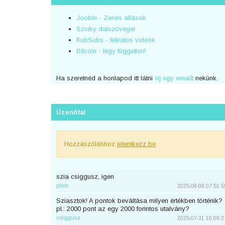
Jooble - Zenés állások
Szviky dalszövegei
KubSubs - feliratos videók
Bitcoin - légy független!
Ha szeretnéd a honlapod itt látni
írj egy emailt
nekünk.
Üzenőfal
Hozzászóláshoz
jelentkezz be
.
szia csiggusz, igen
piton
2025-08-08 07:51:5
Sziasztok! A pontok beváltása milyen értékben történik?
pl.: 2000 pont az egy 2000 forintos utalvány?
csiggusz
2025-07-31 16:09:2