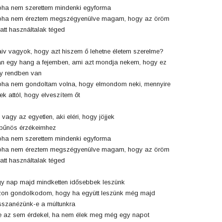
ha nem szerettem mindenki egyforma
ha nem éreztem megszégyenülve magam, hogy az öröm
att használtalak téged
iv vagyok, hogy azt hiszem ő lehetne életem szerelme?
n egy hang a fejemben, ami azt mondja nekem, hogy ez
y rendben van
ha nem gondoltam volna, hogy elmondom neki, mennyire
lek attól, hogy elveszítem őt
 vagy az egyetlen, aki eléri, hogy jöjjek
bűnös érzékeimhez
ha nem szerettem mindenki egyforma
ha nem éreztem megszégyenülve magam, hogy az öröm
att használtalak téged
y nap majd mindketten idősebbek leszünk
on gondolkodom, hogy ha együtt leszünk még majd
sszanézünk-e a múltunkra
 az sem érdekel, ha nem élek meg még egy napot