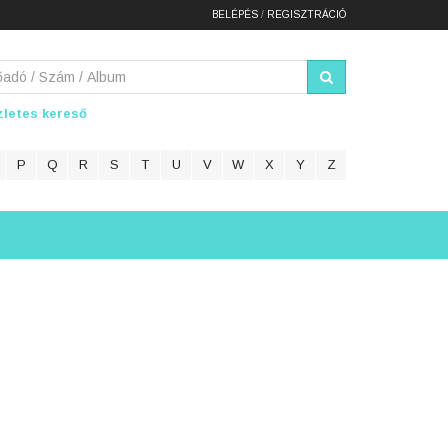
BELÉPÉS
/
REGISZTRÁCIÓ
letes kereső
P
Q
R
S
T
U
V
W
X
Y
Z