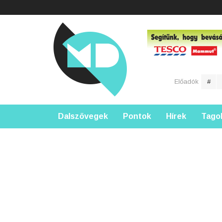
Előadók
#
Dalszövegek
Pontok
Hírek
Tago