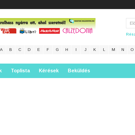
Rész
A
B
C
D
E
F
G
H
I
J
K
L
M
N
O
k
Toplista
Kérések
Beküldés