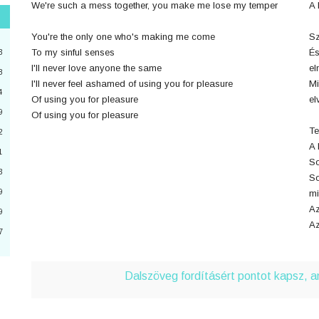
We're such a mess together, you make me lose my temper
A 
"
You're the only one who's making me come
Sz
3
To my sinful senses
És
3
I'll never love anyone the same
el
8
I'll never feel ashamed of using you for pleasure
Mi
4
2
Of using you for pleasure
el
9
Of using you for pleasure
4
Te
2
A 
a
1
So
3
6
So
9
mi
0
Az
9
Az
7
3
Dalszöveg fordításért pontot kapsz, 