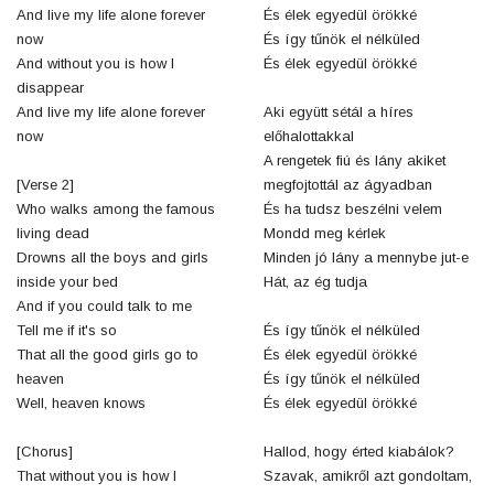
And live my life alone forever
És élek egyedül örökké
now
És így tűnök el nélküled
And without you is how I
És élek egyedül örökké
disappear
And live my life alone forever
Aki együtt sétál a híres
now
előhalottakkal
A rengetek fiú és lány akiket
[Verse 2]
megfojtottál az ágyadban
Who walks among the famous
És ha tudsz beszélni velem
living dead
Mondd meg kérlek
Drowns all the boys and girls
Minden jó lány a mennybe jut-e
inside your bed
Hát, az ég tudja
And if you could talk to me
Tell me if it's so
És így tűnök el nélküled
That all the good girls go to
És élek egyedül örökké
heaven
És így tűnök el nélküled
Well, heaven knows
És élek egyedül örökké
[Chorus]
Hallod, hogy érted kiabálok?
That without you is how I
Szavak, amikről azt gondoltam,