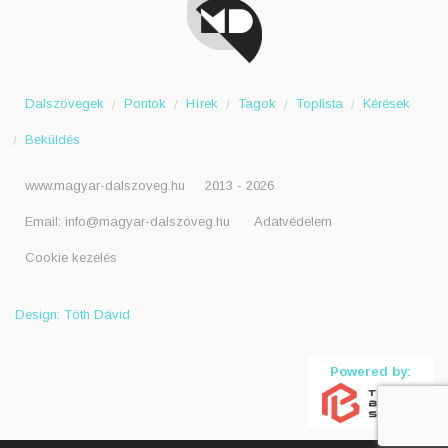
Dalszövegek
Pontok
Hírek
Tagok
Toplista
Kérések
Beküldés
www.magyar-dalszoveg.hu
2013 - 2026
Email:
info@magyar-dalszoveg.hu
Adatvédelem
Cookie kezelés
Design: Tóth Dávid
Powered by: