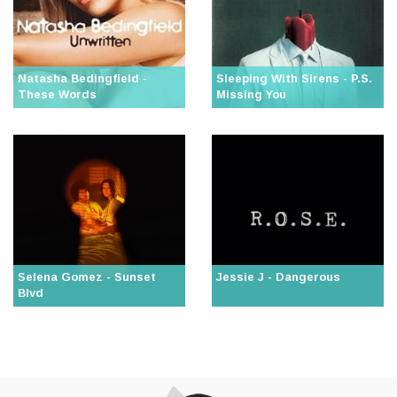
Natasha Bedingfield -
Sleeping With Sirens - P.S.
These Words
Missing You
Selena Gomez - Sunset
Jessie J - Dangerous
Blvd