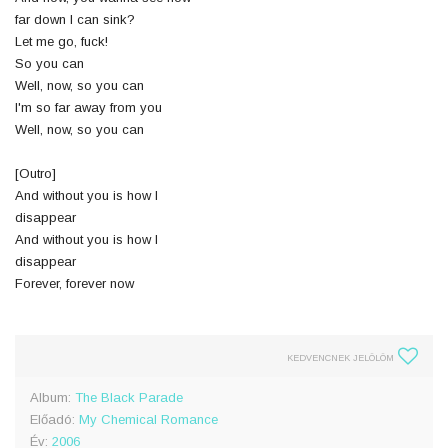
far down I can sink?
Let me go, fuck!
So you can
Well, now, so you can
I'm so far away from you
Well, now, so you can
[Outro]
And without you is how I
disappear
And without you is how I
disappear
Forever, forever now
KEDVENCNEK JELÖLÖM
Album:
The Black Parade
Előadó:
My Chemical Romance
Év:
2006