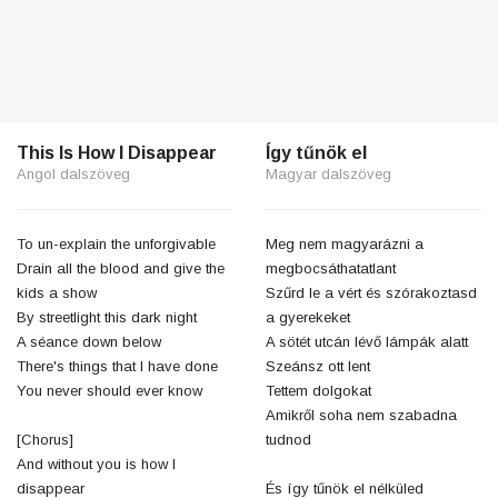
This Is How I Disappear
Így tűnök el
Angol dalszöveg
Magyar dalszöveg
To un-explain the unforgivable
Meg nem magyarázni a
Drain all the blood and give the
megbocsáthatatlant
kids a show
Szűrd le a vért és szórakoztasd
By streetlight this dark night
a gyerekeket
A séance down below
A sötét utcán lévő lámpák alatt
There's things that I have done
Szeánsz ott lent
You never should ever know
Tettem dolgokat
Amikről soha nem szabadna
[Chorus]
tudnod
And without you is how I
disappear
És így tűnök el nélküled