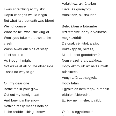
Valakihez, aki ártatlan,
I was scratching at my skin
Fiatal és gyönyörű.
Hopin changes would begin
Valakihez, aki tisztább.
But what laid beneath was blood
Well of course
Belevájtam a bőrömbe,
What the hell was I thinking of
Azt remélve, hogy a változás
Won't you take me down to the
megkezdődik,
creek
De csak vér futott alatta.
Wash away our sins of sleep
Voltaképpen, persze,
I feel so tired
Mi a francot gondoltam?
As though I might
Nem viszel le a patakhoz,
Not wake at all on the other side
Hogy eltöröljük az alvás miatti
That's no way to go
bűneinket?
Annyira fáradt vagyok,
Oh my dear one
Hogy talán
Bathe me in your glow
Egyáltalán nem fogok a másik
Cut out my lonely heart
oldalon felébredni.
And bury it in the snow
Ez így nem mehet tovább.
Nothing really means nothing
Is the saddest thing I know
Ó, édes egyetlenem!