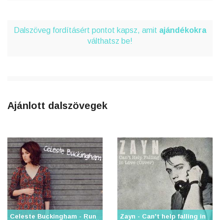
Dalszöveg fordításért pontot kapsz, amit
ajándékokra
válthatsz be!
Ajánlott dalszövegek
Celeste Buckingham - Run
Zayn - Can't help falling in