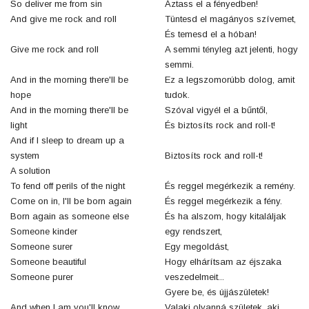
So deliver me from sin
Áztass el a fényedben!
And give me rock and roll
Tüntesd el magányos szívemet,
És temesd el a hóban!
Give me rock and roll
A semmi tényleg azt jelenti, hogy
semmi.
And in the morning there'll be
Ez a legszomorúbb dolog, amit
hope
tudok.
And in the morning there'll be
Szóval vigyél el a bűntől,
light
És biztosíts rock and roll-t!
And if I sleep to dream up a
system
Biztosíts rock and roll-t!
A solution
To fend off perils of the night
És reggel megérkezik a remény.
Come on in, I'll be born again
És reggel megérkezik a fény.
Born again as someone else
És ha alszom, hogy kitaláljak
Someone kinder
egy rendszert,
Someone surer
Egy megoldást,
Someone beautiful
Hogy elhárítsam az éjszaka
Someone purer
veszedelmeit...
Gyere be, és újjászületek!
And when I am you'll know
Valaki olyanná születek, aki...