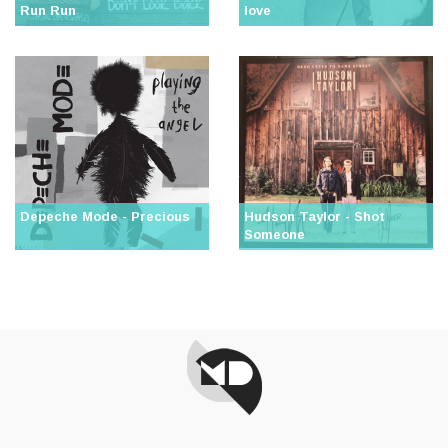
Run Run
love
Depeche Mode - Precious
Hudson Taylor - Shot
Someone