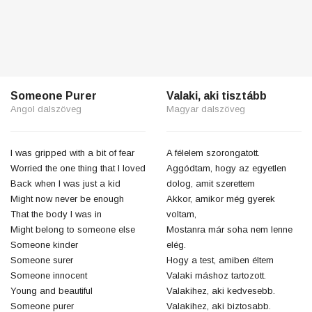
Someone Purer
Valaki, aki tisztább
Angol dalszöveg
Magyar dalszöveg
I was gripped with a bit of fear
A félelem szorongatott.
Worried the one thing that I loved
Aggódtam, hogy az egyetlen
Back when I was just a kid
dolog, amit szerettem
Might now never be enough
Akkor, amikor még gyerek
That the body I was in
voltam,
Might belong to someone else
Mostanra már soha nem lenne
Someone kinder
elég.
Someone surer
Hogy a test, amiben éltem
Someone innocent
Valaki máshoz tartozott.
Young and beautiful
Valakihez, aki kedvesebb.
Someone purer
Valakihez, aki biztosabb.