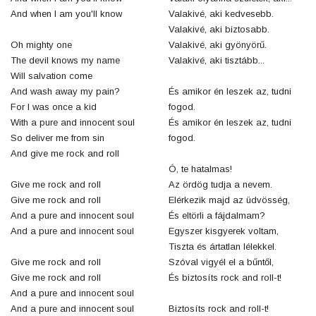
And when I am you'll know
Valakivé, aki kedvesebb.
Valakivé, aki biztosabb.
Oh mighty one
Valakivé, aki gyönyörű.
The devil knows my name
Valakivé, aki tisztább...
Will salvation come
And wash away my pain?
És amikor én leszek az, tudni
For I was once a kid
fogod.
With a pure and innocent soul
És amikor én leszek az, tudni
So deliver me from sin
fogod.
And give me rock and roll
Ó, te hatalmas!
Give me rock and roll
Az ördög tudja a nevem.
Give me rock and roll
Elérkezik majd az üdvösség,
And a pure and innocent soul
És eltörli a fájdalmam?
And a pure and innocent soul
Egyszer kisgyerek voltam,
Tiszta és ártatlan lélekkel.
Give me rock and roll
Szóval vigyél el a bűntől,
Give me rock and roll
És biztosíts rock and roll-t!
And a pure and innocent soul
And a pure and innocent soul
Biztosíts rock and roll-t!