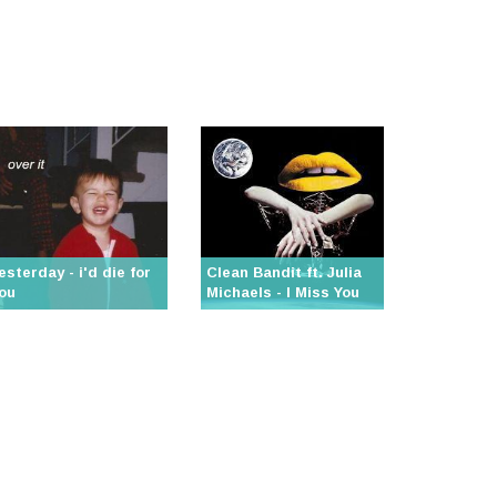
esterday - i'd die for
Clean Bandit ft. Julia
ou
Michaels - I Miss You