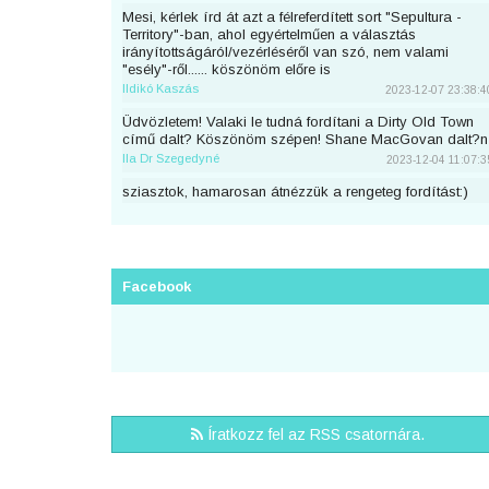
Mesi, kérlek írd át azt a félreferdített sort "Sepultura -
Territory"-ban, ahol egyértelműen a választás
irányítottságáról/vezérléséről van szó, nem valami
"esély"-ről...... köszönöm előre is
Ildikó Kaszás
2023-12-07 23:38:4
Üdvözletem! Valaki le tudná fordítani a Dirty Old Town
című dalt? Köszönöm szépen! Shane MacGovan dalt?n
Ila Dr Szegedyné
2023-12-04 11:07:3
sziasztok, hamarosan átnézzük a rengeteg fordítást:)
piton
2023-11-25 23:46:5
Sziaszok! Az előbb beküldtem Dean Lewis Trust Me
Mate című dalát, de sajnos elfelejtettem bejelentkezni
előtte. Át lehetne még írni a nevemre? Köszi <3
Facebook
mezeskalacs
2023-11-02 19:52:4
Sziasztok, én küldtem Adele Cry Your Heart Out című
számának a fordítását, de véletlen nem voltam
bejelentkezve. A nevemre lehetne írni? Köszi.
Puncs
2023-10-03 20:25:3
Sziasztok, én küldtem be most Taylor Swifttől a Great
Íratkozz fel az RSS csatornára.
War című számot, de véletlen nem voltam bejelentkezve.
A nevemre lehetne írni?
zsirafcica
2023-08-28 22:50:4