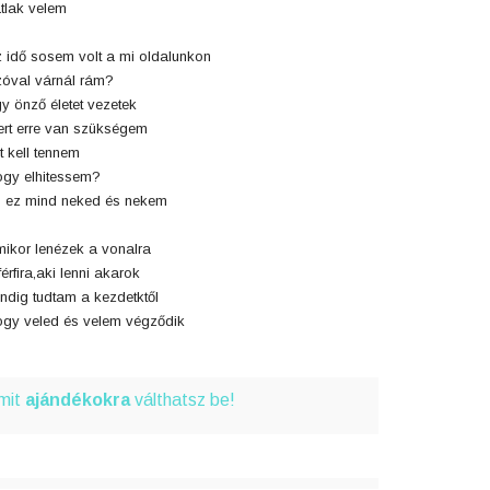
tlak velem
 idő sosem volt a mi oldalunkon
óval várnál rám?
y önző életet vezetek
rt erre van szükségem
t kell tennem
gy elhitessem?
 ez mind neked és nekem
ikor lenézek a vonalra
férfira,aki lenni akarok
ndig tudtam a kezdetktől
gy veled és velem végződik
amit
ajándékokra
válthatsz be!