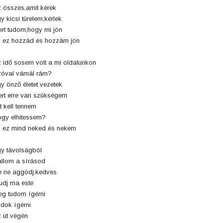
 összes,amit kérek
y kicsi türelem,kérlek
rt tudom,hogy mi jön
 ez hozzád és hozzám jön
 idő sosem volt a mi oldalunkon
óval várnál rám?
y önző életet vezetek
rt erre van szükségem
t kell tennem
gy elhitessem?
 ez mind neked és nekem
y távolságból
llom a sírásod
 ne aggódj,kedves
udj ma este
g tudom ígérni
dok ígérni
 út végén