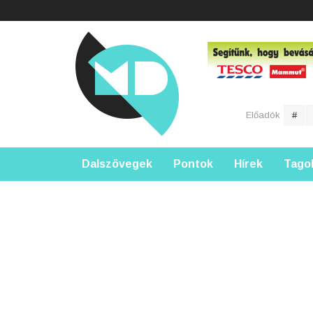
Előadók
#
Dalszövegek
Pontok
Hírek
Tago