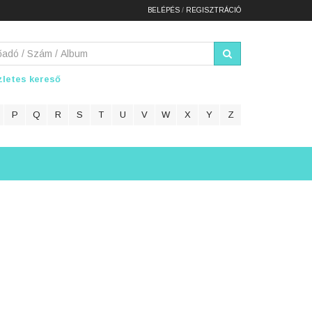
BELÉPÉS
/
REGISZTRÁCIÓ
letes kereső
P
Q
R
S
T
U
V
W
X
Y
Z