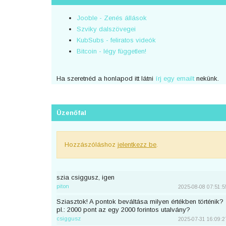
Jooble - Zenés állások
Szviky dalszövegei
KubSubs - feliratos videók
Bitcoin - légy független!
Ha szeretnéd a honlapod itt látni
írj egy emailt
nekünk.
Üzenőfal
Hozzászóláshoz
jelentkezz be
.
szia csiggusz, igen
piton
2025-08-08 07:51:5
Sziasztok! A pontok beváltása milyen értékben történik?
pl.: 2000 pont az egy 2000 forintos utalvány?
csiggusz
2025-07-31 16:09:2