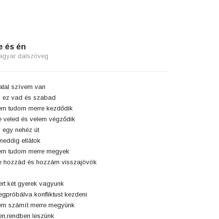
e és én
agyar dalszöveg
atal szívem van
 ez vad és szabad
m tudom merre kezdődik
 veled és velem végződik
 egy nehéz út
eddig ellátok
em tudom merre megyek
 hozzád és hozzám visszajövök
rt két gyerek vagyunk
gpróbálva konfliktust kezdeni
m számít merre megyünk
en,rendben leszünk