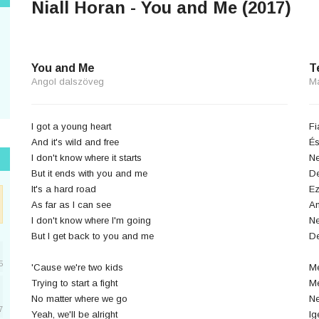
Niall Horan - You and Me (2017)
You and Me
T
Angol dalszöveg
M
I got a young heart
Fi
And it's wild and free
És
I don't know where it starts
Ne
But it ends with you and me
De
It's a hard road
Ez
As far as I can see
Am
I don't know where I'm going
N
But I get back to you and me
De
5
'Cause we're two kids
Me
Trying to start a fight
Me
No matter where we go
Ne
7
Yeah, we'll be alright
Ig