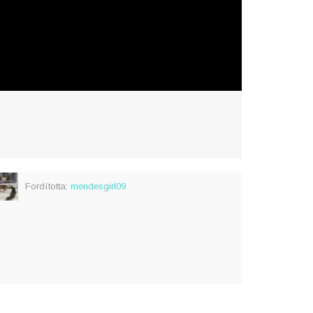
Fordította:
mendesgirl09