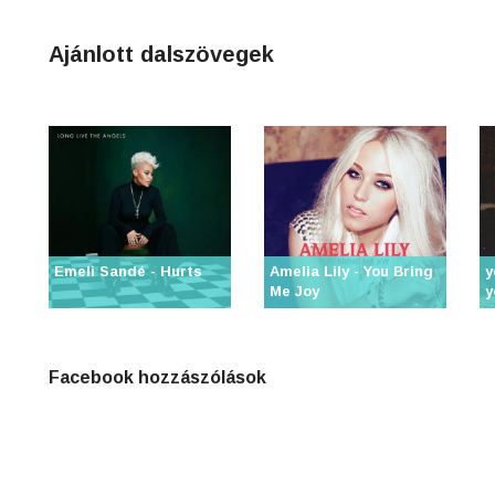
4
Ajánlott dalszövegek
n
8
0
3
Emeli Sandé - Hurts
Amelia Lily - You Bring
y
Me Joy
y
6
j
Facebook hozzászólások
0