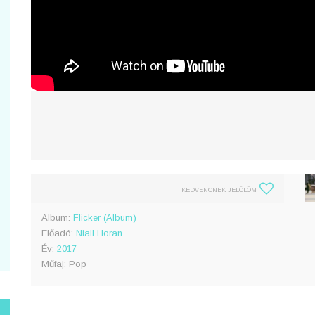
KEDVENCNEK JELÖLÖM
Album:
Flicker (Album)
Előadó:
Niall Horan
Év:
2017
Műfaj: Pop