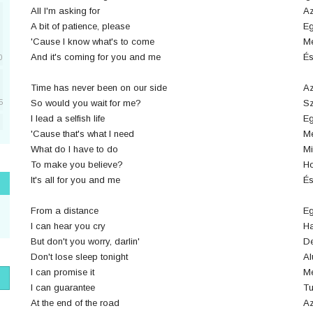
All I'm asking for
Az
A bit of patience, please
Eg
'Cause I know what's to come
Me
And it's coming for you and me
És
0
Time has never been on our side
Az
So would you wait for me?
Sz
5
I lead a selfish life
Eg
'Cause that's what I need
Me
5
What do I have to do
Mi
To make you believe?
Ho
It's all for you and me
És
1
From a distance
Eg
I can hear you cry
Ha
But don't you worry, darlin'
De
1
Don't lose sleep tonight
Al
I can promise it
Me
I can guarantee
Tu
At the end of the road
Az
1