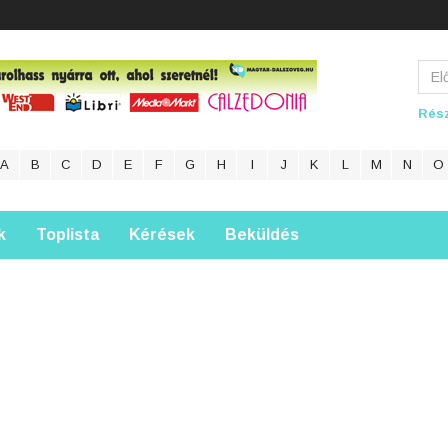
Rész
A
B
C
D
E
F
G
H
I
J
K
L
M
N
O
k
Toplista
Kérések
Beküldés