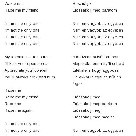
Waste me
Használj ki
Rape me my friend
Erőszakolj meg barátom
I'm not the only one
Nem én vagyok az egyetlen
I'm not the only one
Nem én vagyok az egyetlen
I'm not the only one
Nem én vagyok az egyetlen
I'm not the only one
Nem én vagyok az egyetlen
My favorite inside source
A kedvenc belső forrásom
I'll kiss your open sores
Megcsókolom a nyílt sebeid
Appreciate your concern
Értékelem, hogy aggódsz
You'll always stink and burn
De akkor is égni és bűzleni
fogsz
Rape me
Rape me my friend
Erőszakolj meg
Rape me
Erőszakolj meg barátom
Rape me again
Erőszakolj meg
Erőszakolj meg megint
I'm not the only one
I'm not the only one
Nem én vagyok az egyetlen