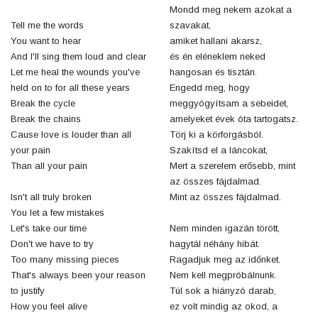
Mondd meg nekem azokat a
Tell me the words
szavakat,
You want to hear
amiket hallani akarsz,
And I'll sing them loud and clear
és én eléneklem neked
Let me heal the wounds you've
hangosan és tisztán.
held on to for all these years
Engedd meg, hogy
Break the cycle
meggyógyítsam a sebeidet,
Break the chains
amelyeket évek óta tartogatsz.
Cause love is louder than all
Törj ki a körforgásból.
your pain
Szakítsd el a láncokat,
Than all your pain
Mert a szerelem erősebb, mint
az összes fájdalmad.
Isn't all truly broken
Mint az összes fájdalmad.
You let a few mistakes
Let's take our time
Nem minden igazán törött,
Don't we have to try
hagytál néhány hibát.
Too many missing pieces
Ragadjuk meg az időnket.
That's always been your reason
Nem kell megpróbálnunk.
to justify
Túl sok a hiányzó darab,
How you feel alive
ez volt mindig az okod, a