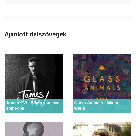
Ajánlott dalszövegek
James TW - When you love
Glass Animals - Walla
someone
Walla