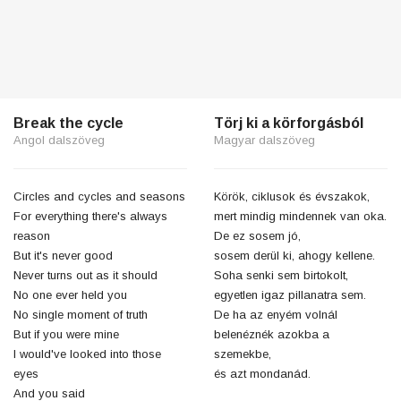
Break the cycle
Törj ki a körforgásból
Angol dalszöveg
Magyar dalszöveg
Circles and cycles and seasons
Körök, ciklusok és évszakok,
For everything there's always
mert mindig mindennek van oka.
reason
De ez sosem jó,
But it's never good
sosem derül ki, ahogy kellene.
Never turns out as it should
Soha senki sem birtokolt,
No one ever held you
egyetlen igaz pillanatra sem.
No single moment of truth
De ha az enyém volnál
But if you were mine
belenéznék azokba a
I would've looked into those
szemekbe,
eyes
és azt mondanád.
And you said