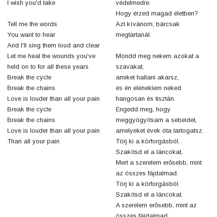
I wish you'd take
védelmedre.
Hogy érzed magad életben?
Tell me the words
Azt kívánom, bárcsak
You want to hear
megtartanál.
And I'll sing them loud and clear
Let me heal the wounds you've
Mondd meg nekem azokat a
held on to for all these years
szavakat,
Break the cycle
amiket hallani akarsz,
Break the chains
és én eléneklem neked
Love is louder than all your pain
hangosan és tisztán.
Break the cycle
Engedd meg, hogy
Break the chains
meggyógyítsam a sebeidet,
Love is louder than all your pain
amelyeket évek óta tartogatsz.
Than all your pain
Törj ki a körforgásból.
Szakítsd el a láncokat,
Mert a szerelem erősebb, mint
az összes fájdalmad.
Törj ki a körforgásból.
Szakítsd el a láncokat.
A szerelem erősebb, mint az
összes fájdalmad.