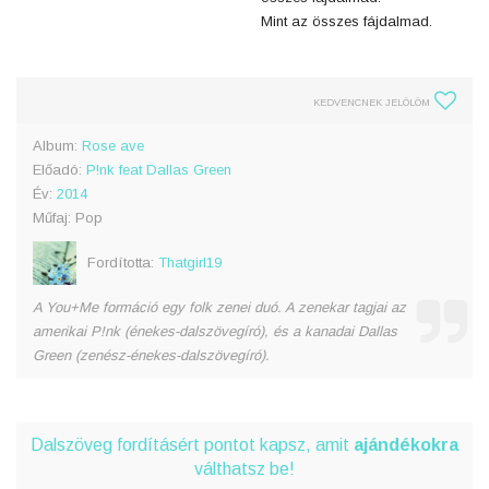
Mint az összes fájdalmad.
KEDVENCNEK JELÖLÖM
Album:
Rose ave
Előadó:
P!nk feat Dallas Green
Év:
2014
Műfaj: Pop
Fordította:
Thatgirl19
A You+Me formáció egy folk zenei duó. A zenekar tagjai az
amerikai P!nk (énekes-dalszövegíró), és a kanadai Dallas
Green (zenész-énekes-dalszövegíró).
Dalszöveg fordításért pontot kapsz, amit
ajándékokra
válthatsz be!