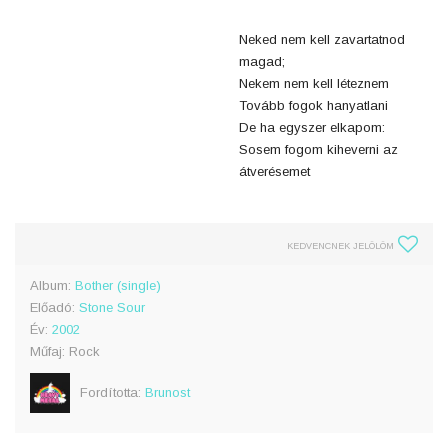
Neked nem kell zavartatnod
magad;
Nekem nem kell léteznem
Tovább fogok hanyatlani
De ha egyszer elkapom:
Sosem fogom kiheverni az
átverésemet
KEDVENCNEK JELÖLÖM
Album:
Bother (single)
Előadó:
Stone Sour
Év:
2002
Műfaj: Rock
Fordította:
Brunost