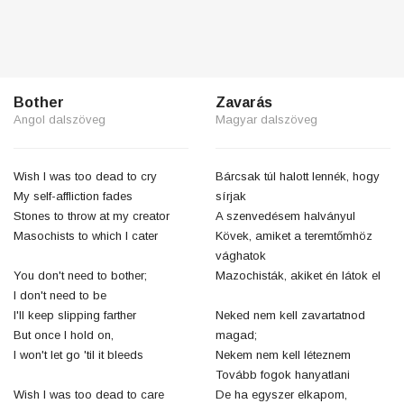
Bother
Zavarás
Angol dalszöveg
Magyar dalszöveg
Wish I was too dead to cry
Bárcsak túl halott lennék, hogy
My self-affliction fades
sírjak
Stones to throw at my creator
A szenvedésem halványul
Masochists to which I cater
Kövek, amiket a teremtőmhöz
vághatok
You don't need to bother;
Mazochisták, akiket én látok el
I don't need to be
I'll keep slipping farther
Neked nem kell zavartatnod
But once I hold on,
magad;
I won't let go 'til it bleeds
Nekem nem kell léteznem
Tovább fogok hanyatlani
Wish I was too dead to care
De ha egyszer elkapom,