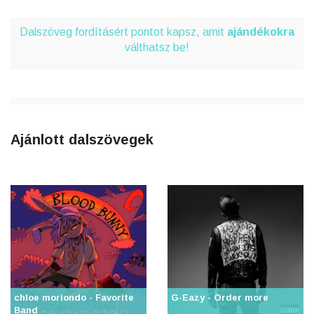
Dalszöveg fordításért pontot kapsz, amit
ajándékokra
válthatsz be!
Ajánlott dalszövegek
chloe moriondo - Favorite
G-Eazy - Order more
Band