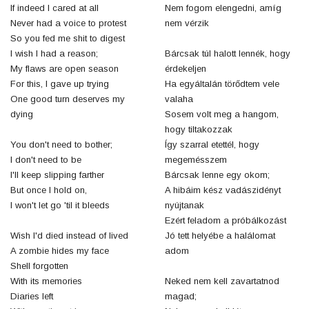
If indeed I cared at all
Nem fogom elengedni, amíg
Never had a voice to protest
nem vérzik
So you fed me shit to digest
I wish I had a reason;
Bárcsak túl halott lennék, hogy
My flaws are open season
érdekeljen
For this, I gave up trying
Ha egyáltalán törődtem vele
One good turn deserves my
valaha
dying
Sosem volt meg a hangom,
hogy tiltakozzak
You don't need to bother;
Így szarral etettél, hogy
I don't need to be
megemésszem
I'll keep slipping farther
Bárcsak lenne egy okom;
But once I hold on,
A hibáim kész vadászidényt
I won't let go 'til it bleeds
nyújtanak
Ezért feladom a próbálkozást
Wish I'd died instead of lived
Jó tett helyébe a halálomat
A zombie hides my face
adom
Shell forgotten
With its memories
Neked nem kell zavartatnod
Diaries left
magad;