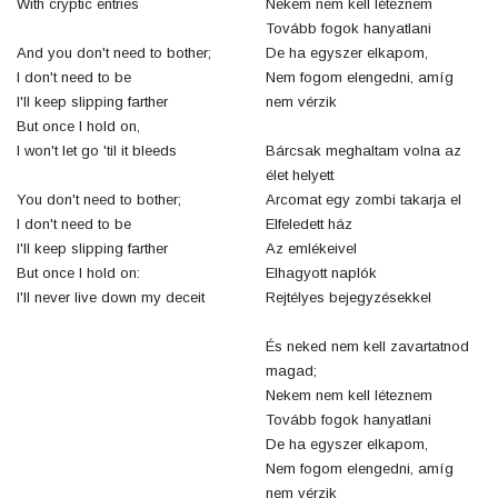
With cryptic entries
Nekem nem kell léteznem
Tovább fogok hanyatlani
And you don't need to bother;
De ha egyszer elkapom,
I don't need to be
Nem fogom elengedni, amíg
I'll keep slipping farther
nem vérzik
But once I hold on,
I won't let go 'til it bleeds
Bárcsak meghaltam volna az
élet helyett
You don't need to bother;
Arcomat egy zombi takarja el
I don't need to be
Elfeledett ház
I'll keep slipping farther
Az emlékeivel
But once I hold on:
Elhagyott naplók
I'll never live down my deceit
Rejtélyes bejegyzésekkel
És neked nem kell zavartatnod
magad;
Nekem nem kell léteznem
Tovább fogok hanyatlani
De ha egyszer elkapom,
Nem fogom elengedni, amíg
nem vérzik