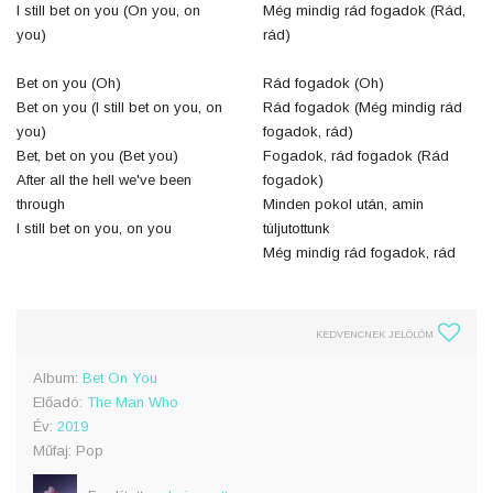
I still bet on you (On you, on
Még mindig rád fogadok (Rád,
you)
rád)
Bet on you (Oh)
Rád fogadok (Oh)
Bet on you (I still bet on you, on
Rád fogadok (Még mindig rád
you)
fogadok, rád)
Bet, bet on you (Bet you)
Fogadok, rád fogadok (Rád
After all the hell we've been
fogadok)
through
Minden pokol után, amin
I still bet on you, on you
túljutottunk
Még mindig rád fogadok, rád
KEDVENCNEK JELÖLÖM
Album:
Bet On You
Előadó:
The Man Who
Év:
2019
Műfaj: Pop