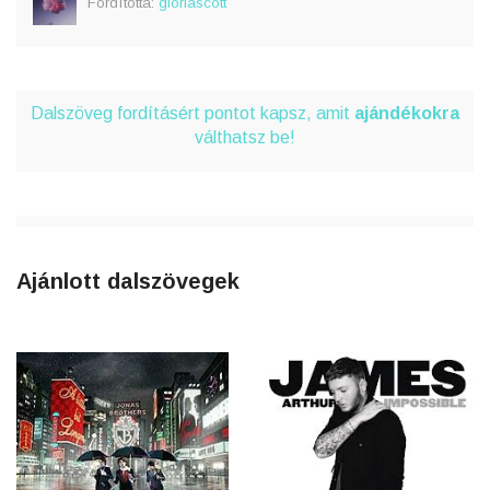
Fordította:
gloriascott
Dalszöveg fordításért pontot kapsz, amit
ajándékokra
válthatsz be!
Ajánlott dalszövegek