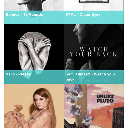
Bohnes - 12 Rounds
SYML - Clean Eyes
Saro - Please
Sam Tinnesz - Watch your
back