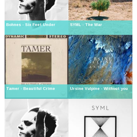
Bohnes - Six Feet Under
SYML - The War
Tamer - Beautiful Crime
Ursine Vulpine - Without you