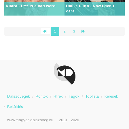
Kiiara - L*** is a bad word
Unlike Pluto - Now I don't
care
1
2
3
‹
›
Dalszövegek
Pontok
Hírek
Tagok
Toplista
Kérések
Beküldés
www.magyar-dalszoveg.hu
2013 - 2026