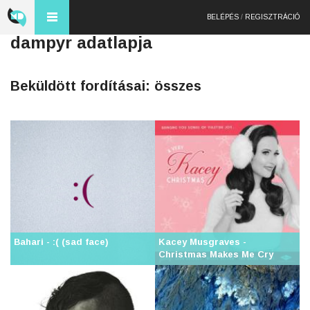
BELÉPÉS
/
REGISZTRÁCIÓ
dampyr adatlapja
Beküldött fordításai: összes
Bahari - :( (sad face)
Kacey Musgraves -
Christmas Makes Me Cry