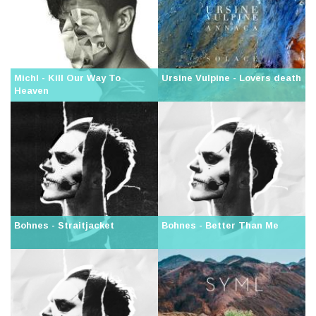
Michl - Kill Our Way To
Ursine Vulpine - Lovers death
Heaven
Bohnes - Straitjacket
Bohnes - Better Than Me