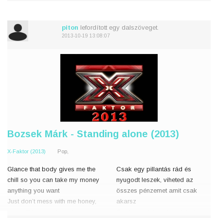
someone get me outta this place
És, hogy sose szerettél, valaki
Right now
vigyen ki errő
piton
lefordított egy dalszöveget.
It's
2013-10-19 13:08:07
Bozsek Márk - Standing alone (2013)
X-Faktor (2013)
Pop,
Glance that body gives me the
Csak egy pillantás rád és
chill so you can take my money
nyugodt leszek, viheted az
anything you want
összes pénzemet amit csak
Just don’t mess with me honey,
akarsz
or you’ll be standing alone
Csak ne tolj ki velem drágám,