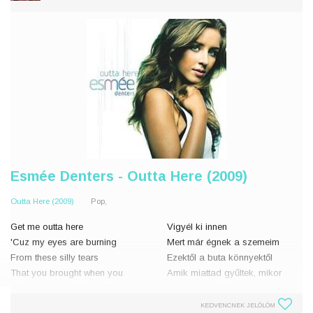
Esmée Denters - Outta Here (2009)
Outta Here (2009)
Pop,
Get me outta here
Vigyél ki innen
'Cuz my eyes are burning
Mert már égnek a szemeim
From these silly tears
Ezektől a buta könnyektől
That you brought when you
Amik miattad gyűltek, mikor
show me you don't really care
megmutattad, hogy nem is
And you never loved me,
érdekellek igazán
KEDVENCNEK JELÖLÖM