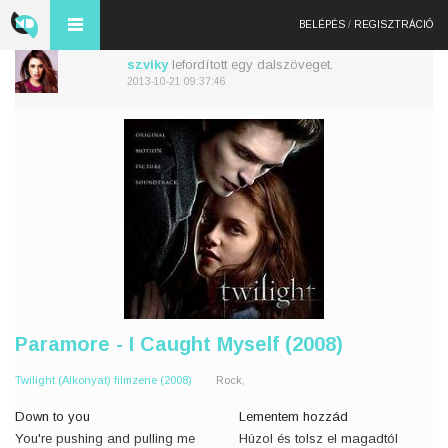
BELÉPÉS
/
REGISZTRÁCIÓ
szviky
lefordított egy dalszöveget.
2013-10-21 09:37:46
Paramore - I Caught Myself (2008)
Twilight (Alkonyat) filmzene (2008)
Rock,
Down to you
Lementem hozzád
You're pushing and pulling me
Húzol és tolsz el magadtól