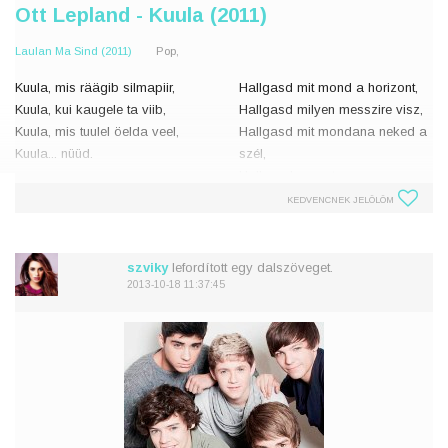
Ott Lepland - Kuula (2011)
Laulan Ma Sind (2011)
Pop,
Kuula, mis räägib silmapiir,
Hallgasd mit mond a horizont,
Kuula, kui kaugele ta viib,
Hallgasd milyen messzire visz,
Kuula, mis tuulel öelda veel,
Hallgasd mit mondana neked a
Kuula... nüüd.
szél,
Hallgasd... most.
Vaata, kui pimedus on teel,
KEDVENCNEK JELÖLÖM
Oota, neis valgus püsib veel,
Nézd, mikor a sötétség már úton
Kuula, kuis hingab sinu ma
van
Várj, még mindig ott van a fény
szviky
lefordított egy dalszöveget.
2013-10-18 11:37:45