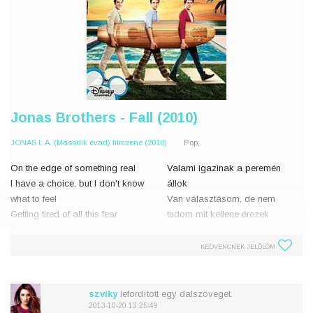
Jonas Brothers - Fall (2010)
JONAS L.A. (Második évad) filmzene (2010)
Pop,
On the edge of something real
Valami igazinak a peremén
I have a choice, but I don't know
állok
what to feel
Van választásom, de nem
Getting tired of all this fear
tudom mit kellene érezek
Before I choose, let me know
Kezdek belefáradni ebbe a sok
that you'll be here
félelembe
KEDVENCNEK JELÖLÖM
Let me know that you'll be here
Mielőtt választok, mondd, hogy
ott leszel velem
Caus
Mondd, hogy ott le
szviky
lefordított egy dalszöveget.
2013-10-20 13:25:49