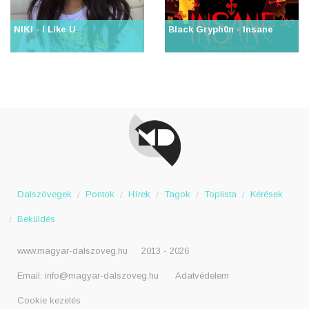
NIKI - I Like U
Black Gryph0n - Insane
Dalszövegek
Pontok
Hírek
Tagok
Toplista
Kérések
Beküldés
www.magyar-dalszoveg.hu
2013 - 2026
Email:
info@magyar-dalszoveg.hu
Adatvédelem
Cookie kezelés