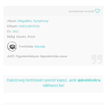
KEDVENCNEK JELÖLÖM
Album:
Megalithic Symphony
Előadó:
AWOLNATION
Év:
2011
Műfaj: Electro, Rock
Fordította:
lidszab
ADD: Figyelemhiányos hiperaktivitás-zavar
Dalszöveg fordításért pontot kapsz, amit
ajándékokra
válthatsz be!