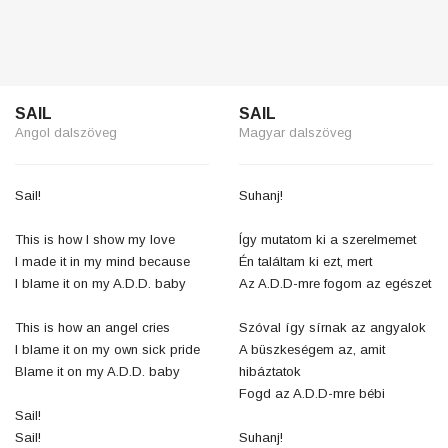
SAIL
SAIL
Angol dalszöveg
Magyar dalszöveg
Sail!
Suhanj!
This is how I show my love
Így mutatom ki a szerelmemet
I made it in my mind because
Én találtam ki ezt, mert
I blame it on my A.D.D. baby
Az A.D.D-mre fogom az egészet
This is how an angel cries
Szóval így sírnak az angyalok
I blame it on my own sick pride
A büszkeségem az, amit
Blame it on my A.D.D. baby
hibáztatok
Fogd az A.D.D-mre bébi
Sail!
Sail!
Suhanj!