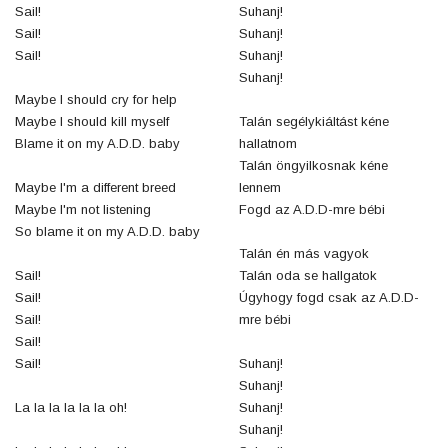
Sail!
Suhanj!
Sail!
Suhanj!
Sail!
Suhanj!
Suhanj!
Maybe I should cry for help
Maybe I should kill myself
Talán segélykiáltást kéne
Blame it on my A.D.D. baby
hallatnom
Talán öngyilkosnak kéne
Maybe I'm a different breed
lennem
Maybe I'm not listening
Fogd az A.D.D-mre bébi
So blame it on my A.D.D. baby
Talán én más vagyok
Sail!
Talán oda se hallgatok
Sail!
Úgyhogy fogd csak az A.D.D-
Sail!
mre bébi
Sail!
Sail!
Suhanj!
Suhanj!
La la la la la la oh!
Suhanj!
Suhanj!