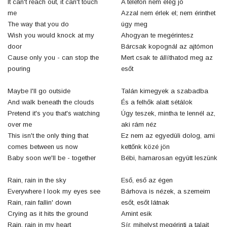
It can't reach out, it can't touch
A telefon nem elég jó
me
Azzal nem érlek el; nem érinthet
The way that you do
úgy meg
Wish you would knock at my
Ahogyan te megérintesz
door
Bárcsak kopognál az ajtómon
Cause only you - can stop the
Mert csak te állíthatod meg az
pouring
esőt
Maybe I'll go outside
Talán kimegyek a szabadba
And walk beneath the clouds
És a felhők alatt sétálok
Pretend it's you that's watching
Úgy teszek, mintha te lennél az,
over me
aki rám néz
This isn't the only thing that
Ez nem az egyedüli dolog, ami
comes between us now
kettőnk közé jön
Baby soon we'll be - together
Bébi, hamarosan együtt leszünk
Rain, rain in the sky
Eső, eső az égen
Everywhere I look my eyes see
Bárhova is nézek, a szemeim
Rain, rain fallin' down
esőt, esőt látnak
Crying as it hits the ground
Amint esik
Rain, rain in my heart
Sír, mihelyst megérinti a talajt