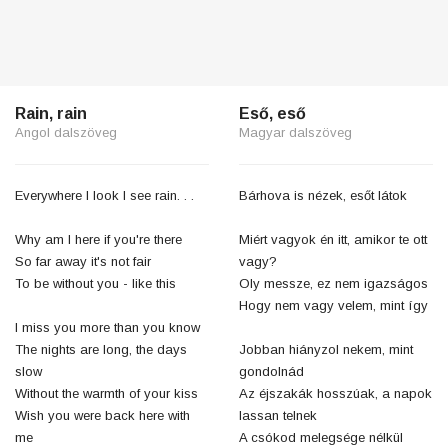
Rain, rain
Eső, eső
Angol dalszöveg
Magyar dalszöveg
Everywhere I look I see rain. . .
Bárhova is nézek, esőt látok
Why am I here if you're there
Miért vagyok én itt, amikor te ott
So far away it's not fair
vagy?
To be without you - like this
Oly messze, ez nem igazságos
Hogy nem vagy velem, mint így
I miss you more than you know
The nights are long, the days
Jobban hiányzol nekem, mint
slow
gondolnád
Without the warmth of your kiss
Az éjszakák hosszúak, a napok
Wish you were back here with
lassan telnek
me
A csókod melegsége nélkül