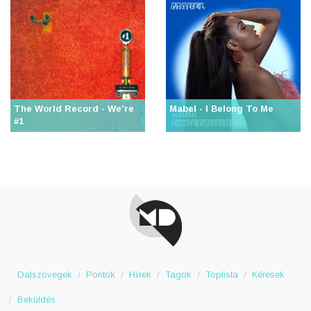
The World Record - We're
Mabel - I Belong To Me
#1
Dalszövegek
Pontok
Hírek
Tagok
Toplista
Kérések
Beküldés