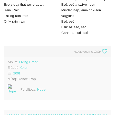
Every day that we're apart
Eső, eső a szívemben
Rain, Rain
Minden nap, amikor külön
Falling rain, rain
vagyunk
Only rain, rain
Eső, eső
Esik az eső, eső
Csak az eső, eső
KEDVENCNEK JELÖLÖM
Album:
Living Proof
Előadó:
Cher
Év:
2001
Műfaj: Dance, Pop
Fordította:
Hope