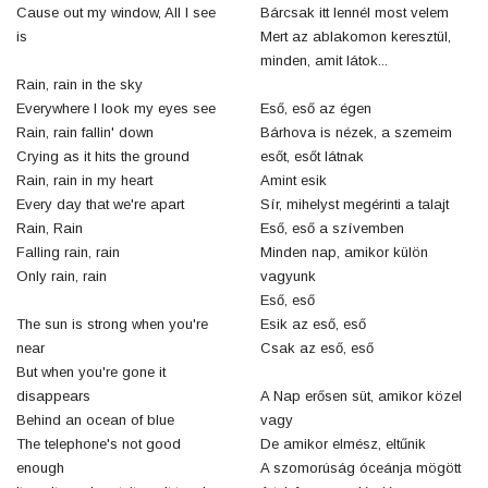
Cause out my window, All I see
Bárcsak itt lennél most velem
is
Mert az ablakomon keresztül,
minden, amit látok...
Rain, rain in the sky
Everywhere I look my eyes see
Eső, eső az égen
Rain, rain fallin' down
Bárhova is nézek, a szemeim
Crying as it hits the ground
esőt, esőt látnak
Rain, rain in my heart
Amint esik
Every day that we're apart
Sír, mihelyst megérinti a talajt
Rain, Rain
Eső, eső a szívemben
Falling rain, rain
Minden nap, amikor külön
Only rain, rain
vagyunk
Eső, eső
The sun is strong when you're
Esik az eső, eső
near
Csak az eső, eső
But when you're gone it
disappears
A Nap erősen süt, amikor közel
Behind an ocean of blue
vagy
The telephone's not good
De amikor elmész, eltűnik
enough
A szomorúság óceánja mögött