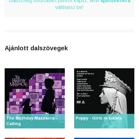
Dalszöveg fordításért pontot kapsz, amit
ajándékokra
válthatsz be!
Ajánlott dalszövegek
The Birthday Massacre -
Poppy - Girls in bikinis
Calling