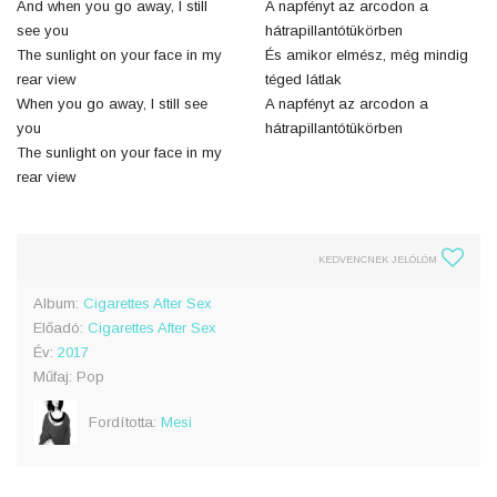
And when you go away, I still
A napfényt az arcodon a
see you
hátrapillantótükörben
The sunlight on your face in my
És amikor elmész, még mindig
rear view
téged látlak
When you go away, I still see
A napfényt az arcodon a
you
hátrapillantótükörben
The sunlight on your face in my
rear view
KEDVENCNEK JELÖLÖM
Album:
Cigarettes After Sex
Előadó:
Cigarettes After Sex
Év:
2017
Műfaj: Pop
Fordította:
Mesi