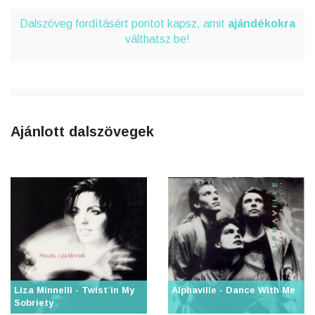
Dalszöveg fordításért pontot kapsz, amit
ajándékokra
válthatsz be!
Ajánlott dalszövegek
Liza Minnelli - Twist in My
Alphaville - Dance With Me
Sobriety