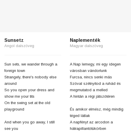
Sunsetz
Naplementék
Angol dalszöveg
Magyar dalszöveg
Sun sets, we wander through a
A Nap lemegy, mi egy idegen
foreign town
városban vándorlunk
Strangely, there's nobody else
Furcsa, nincs senki más
around
Szóval szétnyitod a ruhád és
So you open your dress and
megmutatod a melled
show me your tits
A hintán a régi játszótéren
On the swing set at the old
playground
És amikor elmész, még mindig
téged látlak
And when you go away, I still
A napfényt az arcodon a
see you
hátrapillantótükörben