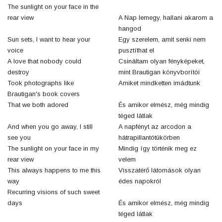
The sunlight on your face in the
rear view
A Nap lemegy, hallani akarom a
hangod
Sun sets, I want to hear your
Egy szerelem, amit senki nem
voice
pusztíthat el
A love that nobody could
Csináltam olyan fényképeket,
destroy
mint Brautigan könyvborítói
Took photographs like
Amiket mindketten imádtunk
Brautigan's book covers
That we both adored
És amikor elmész, még mindig
téged látlak
And when you go away, I still
A napfényt az arcodon a
see you
hátrapillantótükörben
The sunlight on your face in my
Mindig így történik meg ez
rear view
velem
This always happens to me this
Visszatérő látomások olyan
way
édes napokról
Recurring visions of such sweet
days
És amikor elmész, még mindig
téged látlak