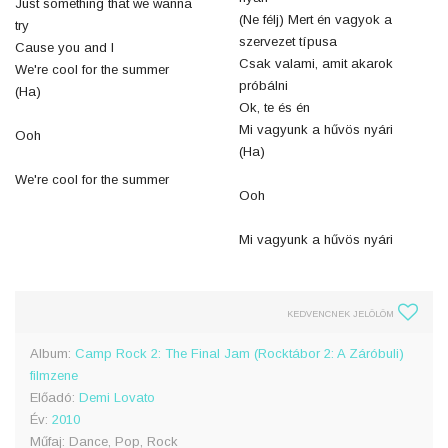
Just something that we wanna
(Ne félj) Mert én vagyok a
try
szervezet típusa
Cause you and I
Csak valami, amit akarok
We're cool for the summer
próbálni
(Ha)
Ok, te és én
Mi vagyunk a hűvös nyári
Ooh
(Ha)
We're cool for the summer
Ooh
Mi vagyunk a hűvös nyári
KEDVENCNEK JELÖLÖM
Album:
Camp Rock 2: The Final Jam (Rocktábor 2: A Záróbuli)
filmzene
Előadó:
Demi Lovato
Év:
2010
Műfaj: Dance, Pop, Rock