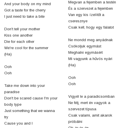
Megvan a fejemben a testén
And your body on my mind
És a szervezet a fejemben
Got a taste for the cherry
Van egy kis ízelítőt a
I just need to take a bite
cseresznye
Csak kell, hogy egy falatot
Don't tell your mother
Kiss one another
Ne mondd meg anyádnak
Die for each other
Csókoljuk egymást
We're cool for the summer
Meghalni egymásért
(Ha)
Mi vagyunk a hűvös nyári
(Ha)
Ooh
Ooh
Ooh
Ooh
Take me down into your
paradise
Vigyél le a paradicsomban
Don't be scared cause I'm your
Ne félj, mert én vagyok a
body type
szervezet típusa
Just something that we wanna
Csak valami, amit akarok
try
próbálni
Cause you and I
Ok, te és én