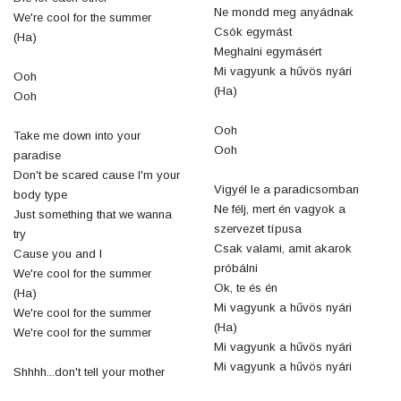
Ne mondd meg anyádnak
We're cool for the summer
Csók egymást
(Ha)
Meghalni egymásért
Mi vagyunk a hűvös nyári
Ooh
(Ha)
Ooh
Ooh
Take me down into your
Ooh
paradise
Don't be scared cause I'm your
Vigyél le a paradicsomban
body type
Ne félj, mert én vagyok a
Just something that we wanna
szervezet típusa
try
Csak valami, amit akarok
Cause you and I
próbálni
We're cool for the summer
Ok, te és én
(Ha)
Mi vagyunk a hűvös nyári
We're cool for the summer
(Ha)
We're cool for the summer
Mi vagyunk a hűvös nyári
Mi vagyunk a hűvös nyári
Shhhh...don't tell your mother