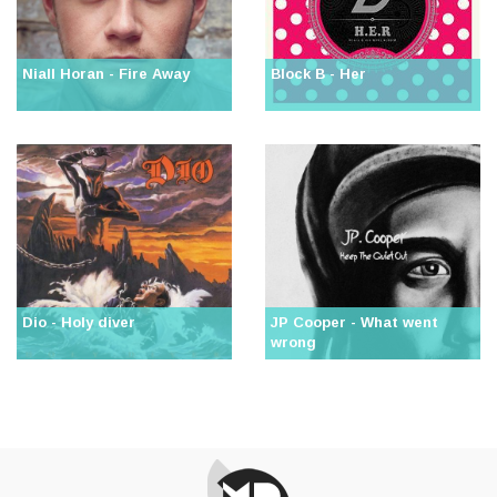
Niall Horan - Fire Away
Block B - Her
Dio - Holy diver
JP Cooper - What went
wrong