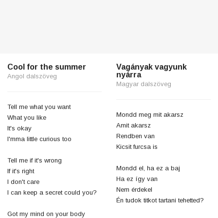
Cool for the summer
Vagányak vagyunk
nyárra
Angol dalszöveg
Magyar dalszöveg
Tell me what you want
Mondd meg mit akarsz
What you like
Amit akarsz
It's okay
Rendben van
I'mma little curious too
Kicsit furcsa is
Tell me if it's wrong
Mondd el, ha ez a baj
If it's right
Ha ez így van
I don't care
Nem érdekel
I can keep a secret could you?
Én tudok titkot tartani tehetted?
Got my mind on your body