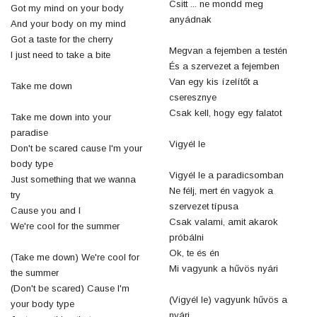
Csitt ... ne mondd meg
Got my mind on your body
anyádnak
And your body on my mind
Got a taste for the cherry
Megvan a fejemben a testén
I just need to take a bite
És a szervezet a fejemben
Van egy kis ízelítőt a
Take me down
cseresznye
Csak kell, hogy egy falatot
Take me down into your
paradise
Vigyél le
Don't be scared cause I'm your
body type
Vigyél le a paradicsomban
Just something that we wanna
Ne félj, mert én vagyok a
try
szervezet típusa
Cause you and I
Csak valami, amit akarok
We're cool for the summer
próbálni
Ok, te és én
(Take me down) We're cool for
Mi vagyunk a hűvös nyári
the summer
(Don't be scared) Cause I'm
(Vigyél le) vagyunk hűvös a
your body type
nyári