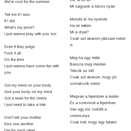
We're cool for the summer
Mi vagyunk a hűvös nyári
Tell me if I won
Mondd el, ha nyernék
If I did
Ha én tettem
What's my prize?
Mi a díjat?
I just wanna play with you, too
Csak azt akarom játszani veled
is
Even if they judge
Fuck it all
Még ha úgy ítélik
Do the time
Bassza meg minden
I just wanna have some fun with
Tetszik az idő
you
Csak azt akarom, hogy jól
szórakozik veled
Got my mind on your body
And your body on my mind
Megvan a fejemben a testén
Got a taste for the cherry
És a szervezet a fejemben
I just need to take a bite
Van egy kis ízelítőt a
cseresznye
Don't tell your mother
Csak kell, hogy egy falatot
Kiss one another
Die for each other