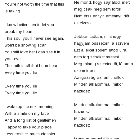
Ne mond, hogy sajnálod, mert
You're not worth the time that this
még csak meg sem török
is taking
Nem érsz annyit, amennyi időt
ez elvesz
I knew better then to let you
break my heart
Jobban tudtam, minthogy
This soul you'll never see again,
hagyjam összetörni a szívem
won't be showing scar
Ezt a lelket sosem látod újra,
You still love her I can see it in
nem fog sebeket mutatni
your eyes
Még mindig szereted őt, látom a
The truth is all that I can hear
szemeidben
Every time you lie
Az igazság az, amit hallok
Minden alkalommal, mikor
Every time you lie
hazudsz
Every time you lie
Minden alkalommal, mikor
I woke up the next morning
hazudsz
With a smile on my face
Minden alkalommal, mikor
And a long list of gentlemen
hazudsz
Happy to take your place
Less trashier, much classier
Másnap reggel felkeltem