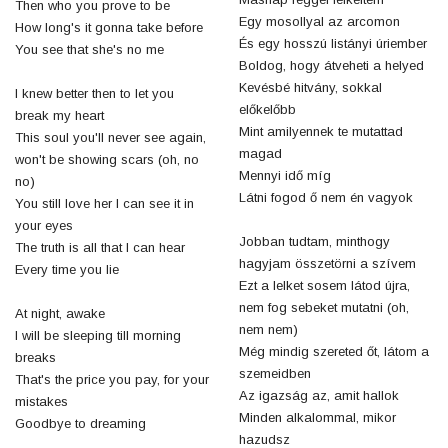
Then who you prove to be
Egy mosollyal az arcomon
How long's it gonna take before
És egy hosszú listányi úriember
You see that she's no me
Boldog, hogy átveheti a helyed
Kevésbé hitvány, sokkal
I knew better then to let you
előkelőbb
break my heart
Mint amilyennek te mutattad
This soul you'll never see again,
magad
won't be showing scars (oh, no
Mennyi idő míg
no)
Látni fogod ő nem én vagyok
You still love her I can see it in
your eyes
Jobban tudtam, minthogy
The truth is all that I can hear
hagyjam összetörni a szívem
Every time you lie
Ezt a lelket sosem látod újra,
nem fog sebeket mutatni (oh,
At night, awake
nem nem)
I will be sleeping till morning
Még mindig szereted őt, látom a
breaks
szemeidben
That's the price you pay, for your
Az igazság az, amit hallok
mistakes
Minden alkalommal, mikor
Goodbye to dreaming
hazudsz