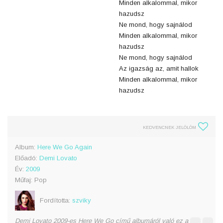
Minden alkalommal, mikor
hazudsz
Ne mond, hogy sajnálod
Minden alkalommal, mikor
hazudsz
Ne mond, hogy sajnálod
Az igazság az, amit hallok
Minden alkalommal, mikor
hazudsz
KEDVENCNEK JELÖLÖM
Album:
Here We Go Again
Előadó:
Demi Lovato
Év:
2009
Műfaj: Pop
Fordította:
szviky
Demi Lovato 2009-es Here We Go című albumáról való ez a