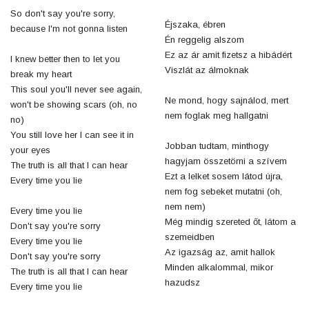
So don't say you're sorry,
Éjszaka, ébren
because I'm not gonna listen
Én reggelig alszom
Ez az ár amit fizetsz a hibádért
I knew better then to let you
Viszlát az álmoknak
break my heart
This soul you'll never see again,
Ne mond, hogy sajnálod, mert
won't be showing scars (oh, no
nem foglak meg hallgatni
no)
You still love her I can see it in
Jobban tudtam, minthogy
your eyes
hagyjam összetörni a szívem
The truth is all that I can hear
Ezt a lelket sosem látod újra,
Every time you lie
nem fog sebeket mutatni (oh,
nem nem)
Every time you lie
Még mindig szereted őt, látom a
Don't say you're sorry
szemeidben
Every time you lie
Az igazság az, amit hallok
Don't say you're sorry
Minden alkalommal, mikor
The truth is all that I can hear
hazudsz
Every time you lie