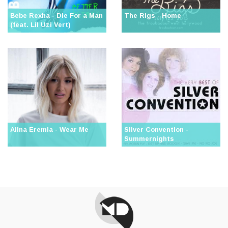
Bebe Rexha - Die For a Man
The Rigs - Home
(feat. Lil Uzi Vert)
Alina Eremia - Wear Me
Silver Convention -
Summernights