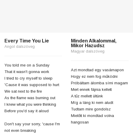
Every Time You Lie
Minden Alkalommal,
Mikor Hazudsz
Angol dalszöveg
Magyar dalszöveg
You told me on a Sunday
Azt mondtad egy vasárnapon
That it wasn't gonna work
Hogy ez nem fog működni
I tried to cry myself to sleep
Próbáltam álomba sírni magam
'Cause it was supposed to hurt
Mert ennek fájnia kellett
We sat next to the fire
A tűz mellett ültünk
As the flame was burning out
Míg a láng ki nem aludt
I knew what you were thinking
Tudtam mire gondolsz
Before you'd say it aloud
Mielőtt ki mondtad volna
hangosan
Don't say your sorry, 'cause I'm
not even breaking