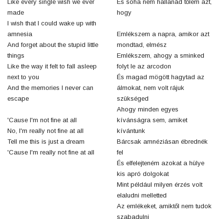
Like every single wish we ever
És soha nem hallanád tőlem azt,
made
hogy
I wish that I could wake up with
amnesia
Emlékszem a napra, amikor azt
And forget about the stupid little
mondtad, elmész
things
Emlékszem, ahogy a sminked
Like the way it felt to fall asleep
folyt le az arcodon
next to you
És magad mögött hagytad az
And the memories I never can
álmokat, nem volt rájuk
escape
szükséged
Ahogy minden egyes
'Cause I'm not fine at all
kívánságra sem, amiket
No, I'm really not fine at all
kívántunk
Tell me this is just a dream
Bárcsak amnéziásan ébrednék
'Cause I'm really not fine at all
fel
És elfelejteném azokat a hülye
kis apró dolgokat
Mint például milyen érzés volt
elaludni melletted
Az emlékeket, amiktől nem tudok
szabadulni