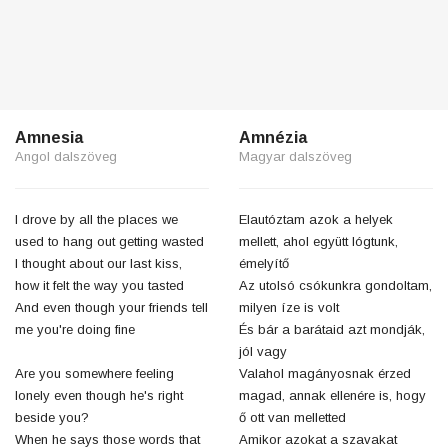
Amnesia
Amnézia
Angol dalszöveg
Magyar dalszöveg
I drove by all the places we
Elautóztam azok a helyek
used to hang out getting wasted
mellett, ahol együtt lógtunk,
I thought about our last kiss,
émelyítő
how it felt the way you tasted
Az utolsó csókunkra gondoltam,
And even though your friends tell
milyen íze is volt
me you're doing fine
És bár a barátaid azt mondják,
jól vagy
Are you somewhere feeling
Valahol magányosnak érzed
lonely even though he's right
magad, annak ellenére is, hogy
beside you?
ő ott van melletted
When he says those words that
Amikor azokat a szavakat