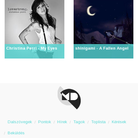
Christina Perri - My Eyes
shinigami - A Fallen Angel
Dalszövegek
Pontok
Hírek
Tagok
Toplista
Kérések
Beküldés