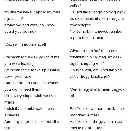
velük?
It's like we never happened, was
Fáj azt tudni, hogy boldog vagy
it just a lie?
és szembenézni azzal, hogy te
If what we had was real, how
továbbléptél
could you be fine?
Nehéz hallani a neved, amikor
régóta nem láttalak
'Cause I'm not fine at all
Olyan mintha ‘mi’ soha nem
I remember the day you told me
történtünk volna meg, ez csak
you were leaving
egy hazugság volt?
I remember the make-up running
Ha igaz volt, ami köztünk volt,
down your face
akkor hogy lehetsz jól?
And the dreams you left behind
you didn't need them
Mert én egyáltalán nem vagyok
Like every single wish we ever
jól
made
I wish that I could wake up with
Emlékszem a napra, amikor azt
amnesia
mondtad, elmész
And forget about the stupid little
Emlékszem, ahogy a sminked
things
folyt le az arcodon