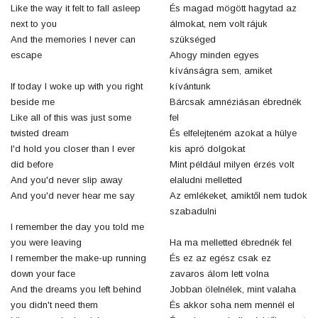
Like the way it felt to fall asleep
És magad mögött hagytad az
next to you
álmokat, nem volt rájuk
And the memories I never can
szükséged
escape
Ahogy minden egyes
kívánságra sem, amiket
If today I woke up with you right
kívántunk
beside me
Bárcsak amnéziásan ébrednék
Like all of this was just some
fel
twisted dream
És elfelejteném azokat a hülye
I'd hold you closer than I ever
kis apró dolgokat
did before
Mint például milyen érzés volt
And you'd never slip away
elaludni melletted
And you'd never hear me say
Az emlékeket, amiktől nem tudok
szabadulni
I remember the day you told me
you were leaving
Ha ma melletted ébrednék fel
I remember the make-up running
És ez az egész csak ez
down your face
zavaros álom lett volna
And the dreams you left behind
Jobban ölelnélek, mint valaha
you didn't need them
És akkor soha nem mennél el