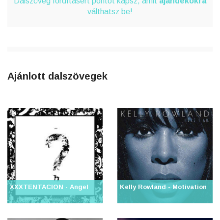
Dalszöveg fordításért pontot kapsz, amit
ajándékokra
válthatsz be!
Ajánlott dalszövegek
XXXTENTACION - Angel
Kelly Rowland - Motivation