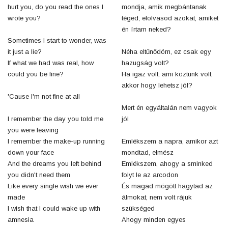
hurt you, do you read the ones I
mondja, amik megbántanak
wrote you?
téged, elolvasod azokat, amiket
én írtam neked?
Sometimes I start to wonder, was
it just a lie?
Néha eltűnődöm, ez csak egy
If what we had was real, how
hazugság volt?
could you be fine?
Ha igaz volt, ami köztünk volt,
akkor hogy lehetsz jól?
'Cause I'm not fine at all
Mert én egyáltalán nem vagyok
I remember the day you told me
jól
you were leaving
I remember the make-up running
Emlékszem a napra, amikor azt
down your face
mondtad, elmész
And the dreams you left behind
Emlékszem, ahogy a sminked
you didn't need them
folyt le az arcodon
Like every single wish we ever
És magad mögött hagytad az
made
álmokat, nem volt rájuk
I wish that I could wake up with
szükséged
amnesia
Ahogy minden egyes