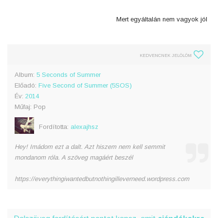
Mert egyáltalán nem vagyok jól
KEDVENCNEK JELÖLÖM
Album:
5 Seconds of Summer
Előadó:
Five Second of Summer (5SOS)
Év:
2014
Műfaj: Pop
Fordította:
alexajhsz
Hey! Imádom ezt a dalt. Azt hiszem nem kell semmit
mondanom róla. A szöveg magáért beszél
https://everythingiwantedbutnothingilleverneed.wordpress.com