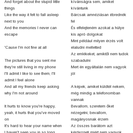
And forget about the stupid little
kívánságra sem, amiket
things
kívántunk
Like the way it felt to fall asleep
Bárcsak amnéziásan ébrednék
next to you
fel
And the memories I never can
És elfelejteném azokat a hülye
escape
kis apró dolgokat
Mint például milyen érzés volt
'Cause I'm not fine at all
elaludni melletted
Az emlékeket, amiktől nem tudok
The pictures that you sent me
szabadulni
they're still living in my phone
Mert én egyáltalán nem vagyok
I'll admit I like to see them, I'll
jól
admit I feel alone
And all my friends keep asking
A képek, amiket küldtél nekem,
why I'm not around
még mindig a telefonomban
vannak
It hurts to know you're happy,
Bevallom, szeretem őket
yeah, it hurts that you've moved
nézegetni, bevallom,
on
magányosnak érzem
It's hard to hear your name when
Az összes barátom azt
I haven't seen you in so long
kérdezgeti miért nem vagyok