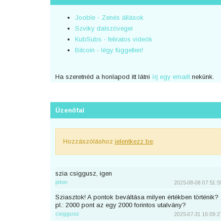
Jooble - Zenés állások
Szviky dalszövegei
KubSubs - feliratos videók
Bitcoin - légy független!
Ha szeretnéd a honlapod itt látni
írj egy emailt
nekünk.
Üzenőfal
Hozzászóláshoz
jelentkezz be
.
szia csiggusz, igen
piton
2025-08-08 07:51:5
Sziasztok! A pontok beváltása milyen értékben történik?
pl.: 2000 pont az egy 2000 forintos utalvány?
csiggusz
2025-07-31 16:09:2