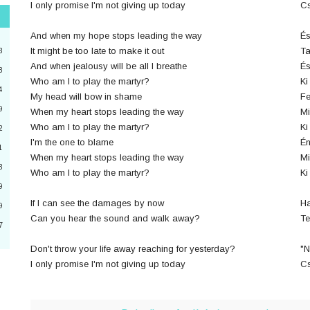
I only promise I'm not giving up today
Cs
"
And when my hope stops leading the way
És
3
It might be too late to make it out
Ta
3
And when jealousy will be all I breathe
És
8
Who am I to play the martyr?
Ki
4
2
My head will bow in shame
Fe
9
When my heart stops leading the way
Mi
4
Who am I to play the martyr?
Ki
2
I'm the one to blame
Én
a
1
When my heart stops leading the way
Mi
3
6
Who am I to play the martyr?
Ki
9
0
If I can see the damages by now
Ha
9
Can you hear the sound and walk away?
Te
7
3
Don't throw your life away reaching for yesterday?
"N
I only promise I'm not giving up today
Cs