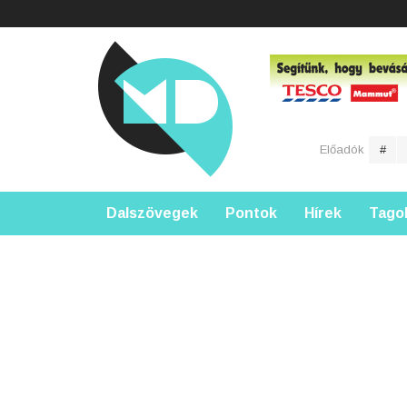
Előadók
#
Dalszövegek
Pontok
Hírek
Tago