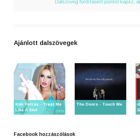
4
Dalszöveg fordításért pontot kapsz, 
n
8
0
Ajánlott dalszövegek
3
6
j
Kim Petras - Treat Me
The Doors - Touch Me
O
Like A Slut
S
0
Facebook hozzászólások