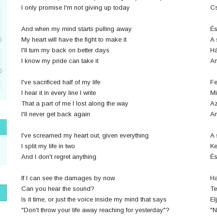
I only promise I'm not giving up today
Cs
And when my mind starts pulling away
És
My heart will have the fight to make it
A 
0
I'll turn my back on better days
Há
I know my pride can take it
An
5
I've sacrificed half of my life
Fe
I hear it in every line I write
Mi
5
That a part of me I lost along the way
Az
I'll never get back again
Am
1
I've screamed my heart out, given everything
A 
I split my life in two
Ke
And I don't regret anything
É
1
If I can see the damages by now
Ha
Can you hear the sound?
Te
Is it time, or just the voice inside my mind that says
El
"Don't throw your life away reaching for yesterday"?
"N
1