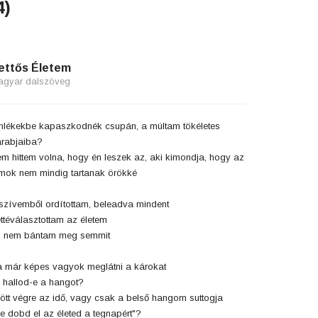
4)
ettős Életem
agyar dalszöveg
lékekbe kapaszkodnék csupán, a múltam tökéletes
rabjaiba?
m hittem volna, hogy én leszek az, aki kimondja, hogy az
mok nem mindig tartanak örökké
szívemből ordítottam, beleadva mindent
ttéválasztottam az életem
s nem bántam meg semmit
 már képes vagyok meglátni a károkat
 hallod-e a hangot?
jött végre az idő, vagy csak a belső hangom suttogja
e dobd el az életed a tegnapért"?