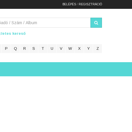
BELÉPÉS
/
REGISZTRÁCIÓ
letes kereső
P
Q
R
S
T
U
V
W
X
Y
Z