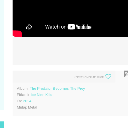
KEDVENCNEK JELÖLÖM
Album:
The Predator Becomes The Prey
Előadó:
Ice Nine Kills
Év:
2014
Műfaj: Metal