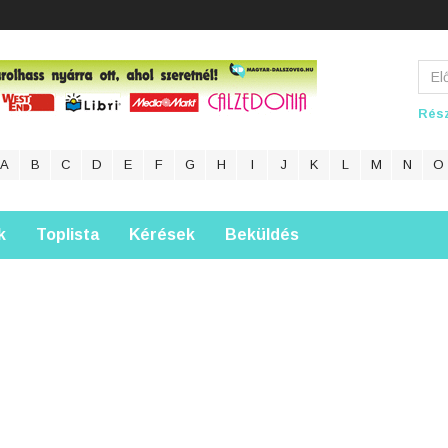
Rész
A
B
C
D
E
F
G
H
I
J
K
L
M
N
O
k
Toplista
Kérések
Beküldés