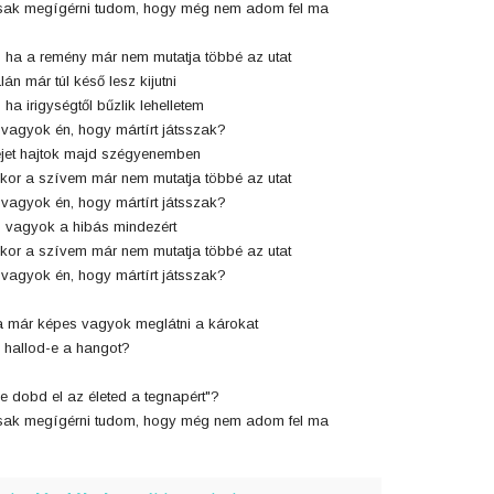
ak megígérni tudom, hogy még nem adom fel ma
 ha a remény már nem mutatja többé az utat
lán már túl késő lesz kijutni
 ha irigységtől bűzlik lehelletem
 vagyok én, hogy mártírt játsszak?
jet hajtok majd szégyenemben
kor a szívem már nem mutatja többé az utat
 vagyok én, hogy mártírt játsszak?
 vagyok a hibás mindezért
kor a szívem már nem mutatja többé az utat
 vagyok én, hogy mártírt játsszak?
 már képes vagyok meglátni a károkat
 hallod-e a hangot?
e dobd el az életed a tegnapért"?
ak megígérni tudom, hogy még nem adom fel ma