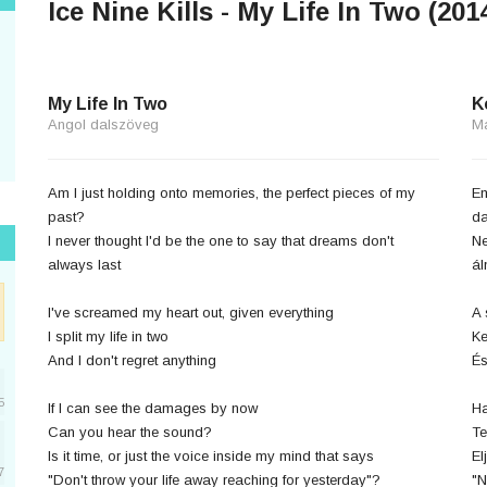
Ice Nine Kills - My Life In Two (201
My Life In Two
K
Angol dalszöveg
M
Am I just holding onto memories, the perfect pieces of my
Em
past?
da
I never thought I'd be the one to say that dreams don't
Ne
always last
ál
I've screamed my heart out, given everything
A 
I split my life in two
Ke
And I don't regret anything
É
5
If I can see the damages by now
Ha
Can you hear the sound?
Te
Is it time, or just the voice inside my mind that says
El
7
"Don't throw your life away reaching for yesterday"?
"N