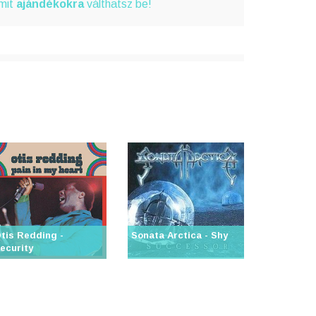
amit
ajándékokra
válthatsz be!
tis Redding -
Sonata Arctica - Shy
ecurity