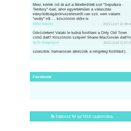
Mesi, kérlek írd át azt a félreferdített sort "Sepultura -
Territory"-ban, ahol egyértelműen a választás
irányítottságáról/vezérléséről van szó, nem valami
"esély"-ről...... köszönöm előre is
Ildikó Kaszás
2023-12-07 23:38:4
Üdvözletem! Valaki le tudná fordítani a Dirty Old Town
című dalt? Köszönöm szépen! Shane MacGovan dalt?n
Ila Dr Szegedyné
2023-12-04 11:07:3
sziasztok, hamarosan átnézzük a rengeteg fordítást:)
piton
2023-11-25 23:46:5
Sziaszok! Az előbb beküldtem Dean Lewis Trust Me
Mate című dalát, de sajnos elfelejtettem bejelentkezni
előtte. Át lehetne még írni a nevemre? Köszi <3
Facebook
mezeskalacs
2023-11-02 19:52:4
Sziasztok, én küldtem Adele Cry Your Heart Out című
számának a fordítását, de véletlen nem voltam
bejelentkezve. A nevemre lehetne írni? Köszi.
Puncs
2023-10-03 20:25:3
Sziasztok, én küldtem be most Taylor Swifttől a Great
Íratkozz fel az RSS csatornára.
War című számot, de véletlen nem voltam bejelentkezve.
A nevemre lehetne írni?
zsirafcica
2023-08-28 22:50:4