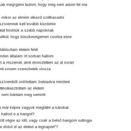
ak megígérni tudom, hogy még nem adom fel ma
 mikor az elmém elkezd széthasadni
szívemnek kell tovább küzdenie
tat fordítok a szebb napoknak
élkül, hogy büszkeségemen csorba esne
láldoztam életem felét
nden általam írt sorban hallom
t a részemet, amit elvesztettem az út során
it sosem szerezhetek vissza
szívemből ordítottam, beleadva mindent
ttéválasztottam az életem
s nem bántam meg semmit
 már képes vagyok meglátni a károkat
 hallod-e a hangot?
jött végre az idő, vagy csak a belső hangom suttogja
e dobd el az életed a tegnapért"?