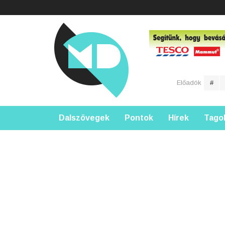
Előadók
#
Dalszövegek
Pontok
Hírek
Tago