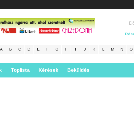
Rész
A
B
C
D
E
F
G
H
I
J
K
L
M
N
O
k
Toplista
Kérések
Beküldés