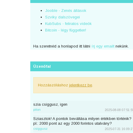
Jooble - Zenés állások
Szviky dalszövegei
KubSubs - feliratos videók
Bitcoin - légy független!
Ha szeretnéd a honlapod itt látni
írj egy emailt
nekünk.
Üzenőfal
Hozzászóláshoz
jelentkezz be
.
szia csiggusz, igen
piton
2025-08-08 07:51:5
Sziasztok! A pontok beváltása milyen értékben történik?
pl.: 2000 pont az egy 2000 forintos utalvány?
csiggusz
2025-07-31 16:09:2