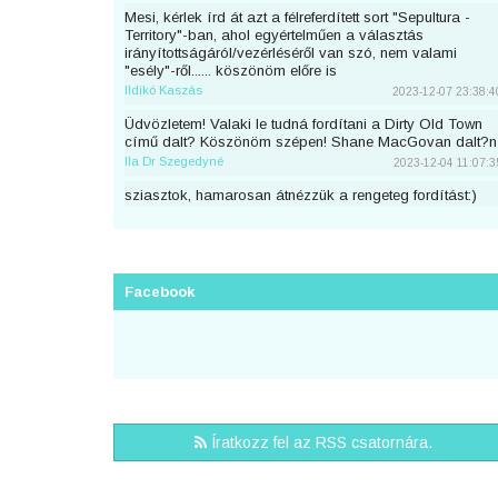
Mesi, kérlek írd át azt a félreferdített sort "Sepultura -
Territory"-ban, ahol egyértelműen a választás
irányítottságáról/vezérléséről van szó, nem valami
"esély"-ről...... köszönöm előre is
Ildikó Kaszás
2023-12-07 23:38:4
Üdvözletem! Valaki le tudná fordítani a Dirty Old Town
című dalt? Köszönöm szépen! Shane MacGovan dalt?n
Ila Dr Szegedyné
2023-12-04 11:07:3
sziasztok, hamarosan átnézzük a rengeteg fordítást:)
piton
2023-11-25 23:46:5
Sziaszok! Az előbb beküldtem Dean Lewis Trust Me
Mate című dalát, de sajnos elfelejtettem bejelentkezni
előtte. Át lehetne még írni a nevemre? Köszi <3
Facebook
mezeskalacs
2023-11-02 19:52:4
Sziasztok, én küldtem Adele Cry Your Heart Out című
számának a fordítását, de véletlen nem voltam
bejelentkezve. A nevemre lehetne írni? Köszi.
Puncs
2023-10-03 20:25:3
Sziasztok, én küldtem be most Taylor Swifttől a Great
Íratkozz fel az RSS csatornára.
War című számot, de véletlen nem voltam bejelentkezve.
A nevemre lehetne írni?
zsirafcica
2023-08-28 22:50:4