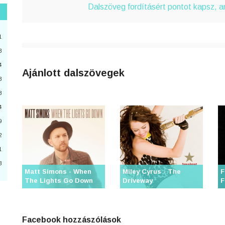
Dalszöveg fordításért pontot kapsz, 
"
3
1
3
4
2
Ajánlott dalszövegek
3
4
8
a
4
9
6
2
0
1
3
3
Matt Simons - When
Miley Cyrus - The
F
The Lights Go Down
Driveway
F
Facebook hozzászólások