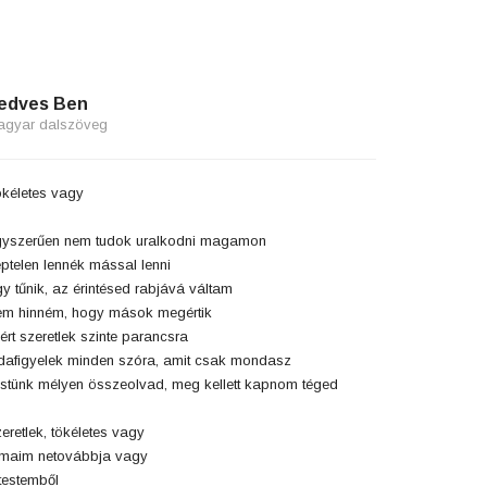
edves Ben
agyar dalszöveg
kéletes vagy
yszerűen nem tudok uralkodni magamon
ptelen lennék mással lenni
y tűnik, az érintésed rabjává váltam
m hinném, hogy mások megértik
ért szeretlek szinte parancsra
afigyelek minden szóra, amit csak mondasz
stünk mélyen összeolvad, meg kellett kapnom téged
eretlek, tökéletes vagy
maim netovábbja vagy
testemből