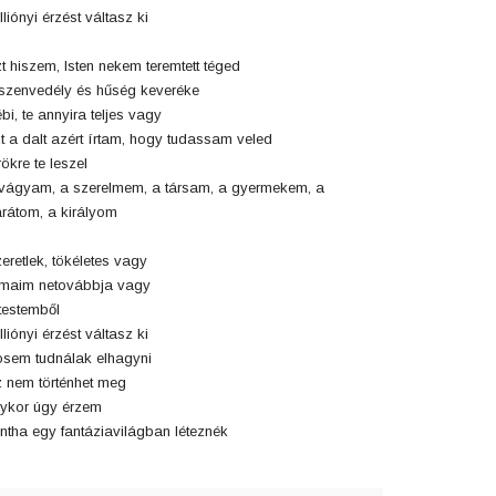
lliónyi érzést váltasz ki
t hiszem, Isten nekem teremtett téged
szenvedély és hűség keveréke
bi, te annyira teljes vagy
t a dalt azért írtam, hogy tudassam veled
ökre te leszel
vágyam, a szerelmem, a társam, a gyermekem, a
rátom, a királyom
eretlek, tökéletes vagy
maim netovábbja vagy
testemből
lliónyi érzést váltasz ki
sem tudnálak elhagyni
 nem történhet meg
ykor úgy érzem
ntha egy fantáziavilágban léteznék