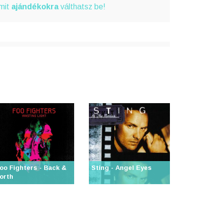
amit
ajándékokra
válthatsz be!
oo Fighters - Back &
Sting - Angel Eyes
orth