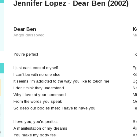
Jennifer Lopez - Dear Ben (2002)
Dear Ben
K
Angol dalszöveg
M
You're perfect
Tö
I just can't control myself
Eg
I can't be with no one else
Ké
It seems I'm addicted to the way you like to touch me
Úg
I don't think they understand
Ne
Why I love at your command
Mi
From the words you speak
Od
So deep our bodies meet, I have to have you
Te
5
I love you, you're perfect
Sz
A manifestation of my dreams
Ál
7
You make my body feel
A 