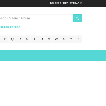
BELÉPÉS
/
REGISZTRÁCIÓ
letes kereső
P
Q
R
S
T
U
V
W
X
Y
Z