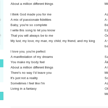
About a million different things
Mi
I think God made you for me
Az
A mix of passionate fidelities
A 
0
Baby, you're so complete
Bé
I write this song to let you know
Ez
That you will always be to me
Ör
5
My lust, my love, my man, my child, my friend, and my king
A 
ba
5
I love you, you're perfect
A manifestation of my dreams
Sz
You make my body feel
Ál
1
About a million different things
A 
There's no way I'd leave you
Mi
It's just not a reality
So
Sometimes I feel like I'm
Az
1
Living in a fantasy
Ol
Mi
1