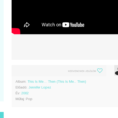
KEDVENCNEK JELÖLÖM
Album:
This Is Me… Then (This Is Me... Then)
Előadó:
Jennifer Lopez
Év:
2002
Műfaj: Pop