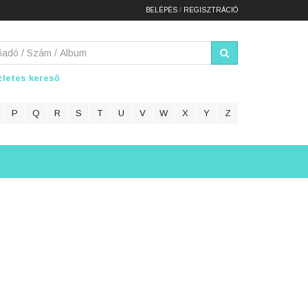
BELÉPÉS
/
REGISZTRÁCIÓ
letes kereső
P
Q
R
S
T
U
V
W
X
Y
Z