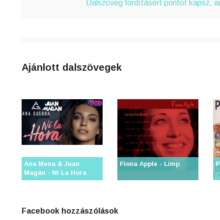
4
Dalszöveg fordításért pontot kapsz, 
n
8
0
Ajánlott dalszövegek
3
6
j
Ana Mena & Juan
Fiona Apple - Limp
P
Magán - Ni La Hora
0
Facebook hozzászólások