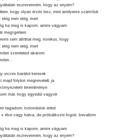
yáltalán észrevenném, hogy az enyém?
tlem, hogy olyan érzés lesz, mint amilyenre számítok
 elég nem elég, mert
g ha meg is kapom, amire vágyam
r megígértem
mmi sem állíthat meg, ironikus, hogy
 elég nem elég, mert
nden szereteted akarom
nden...
y vicces barátot keresek
i majd folyton megnevetett, ja
környezetem teremtménye
om már, hogy egyedül vagyok
m tagadom, bolondulok érted
 s élve vagy halva, de próbálkozni fogok, bevallom
g ha meg is kapom, amire vágyam
yáltalán észrevenném, hogy az enyém?