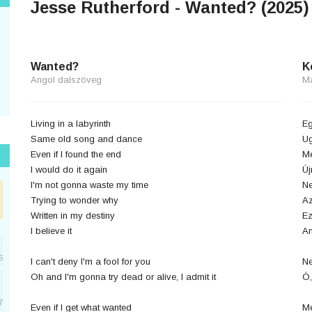
Jesse Rutherford - Wanted? (2025)
Wanted?
K
Angol dalszöveg
M
Living in a labyrinth
Eg
Same old song and dance
Ug
Even if I found the end
Mé
I would do it again
Új
I'm not gonna waste my time
Ne
Trying to wonder why
Az
Written in my destiny
Ez
I believe it
Am
5
I can't deny I'm a fool for you
Ne
Oh and I'm gonna try dead or alive, I admit it
Ó,
7
Even if I get what wanted
Mé