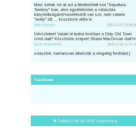
Mesi, kérlek írd át azt a félreferdített sort "Sepultura -
Territory"-ban, ahol egyértelműen a választás
irányítottságáról/vezérléséről van szó, nem valami
"esély"-ről...... köszönöm előre is
Ildikó Kaszás
2023-12-07 23:38:4
Üdvözletem! Valaki le tudná fordítani a Dirty Old Town
című dalt? Köszönöm szépen! Shane MacGovan dalt?n
Ila Dr Szegedyné
2023-12-04 11:07:3
sziasztok, hamarosan átnézzük a rengeteg fordítást:)
piton
2023-11-25 23:46:5
Sziaszok! Az előbb beküldtem Dean Lewis Trust Me
Mate című dalát, de sajnos elfelejtettem bejelentkezni
előtte. Át lehetne még írni a nevemre? Köszi <3
Facebook
mezeskalacs
2023-11-02 19:52:4
Sziasztok, én küldtem Adele Cry Your Heart Out című
számának a fordítását, de véletlen nem voltam
bejelentkezve. A nevemre lehetne írni? Köszi.
Puncs
2023-10-03 20:25:3
Sziasztok, én küldtem be most Taylor Swifttől a Great
Íratkozz fel az RSS csatornára.
War című számot, de véletlen nem voltam bejelentkezve.
A nevemre lehetne írni?
zsirafcica
2023-08-28 22:50:4