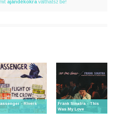
amit
ajándékokra
válthatsz be!
assenger - Rivers
Frank Sinatra - This
Was My Love