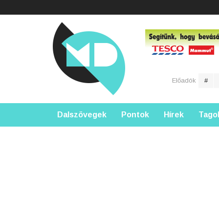
Előadók
#
Dalszövegek
Pontok
Hírek
Tago