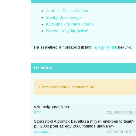
Jooble - Zenés állások
Szviky dalszövegei
KubSubs - feliratos videók
Bitcoin - légy független!
Ha szeretnéd a honlapod itt látni
írj egy emailt
nekünk.
Üzenőfal
Hozzászóláshoz
jelentkezz be
.
szia csiggusz, igen
piton
2025-08-08 07:51:5
Sziasztok! A pontok beváltása milyen értékben történik?
pl.: 2000 pont az egy 2000 forintos utalvány?
csiggusz
2025-07-31 16:09:2