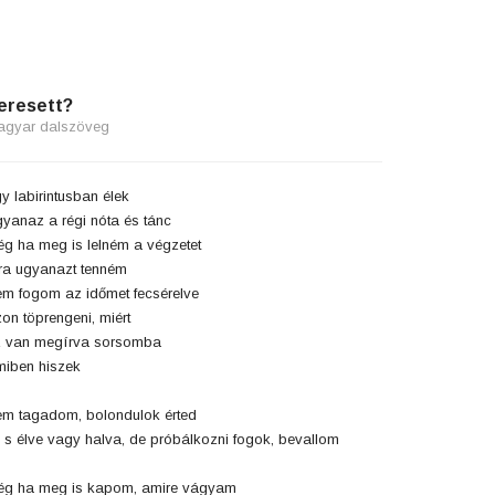
eresett?
agyar dalszöveg
y labirintusban élek
yanaz a régi nóta és tánc
g ha meg is lelném a végzetet
ra ugyanazt tenném
m fogom az időmet fecsérelve
on töprengeni, miért
 van megírva sorsomba
iben hiszek
m tagadom, bolondulok érted
 s élve vagy halva, de próbálkozni fogok, bevallom
g ha meg is kapom, amire vágyam