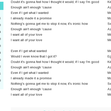
Doubt it's gonna feel how I thought it would, if I say I'm good
Ké
Enough ain't enough 'cause
Az
"
Even if I get what I wanted
Mé
3
I already made it a promise
Má
1
Nothing's gonna get me to stop it now, it's ironic how
Se
3
Enough ain't enough 'cause
Az
4
2
I want all of your love
Mi
3
I want all of your love
Mi
4
8
Even if I get what wanted
Mé
a
4
Would I even know that I got it?
Eg
9
6
Doubt it's gonna feel how I thought it would, if I say I'm good
Ké
2
Enough ain't enough 'cause
Az
0
Even if I get what I wanted
Mé
1
I already made it a promise
Má
3
Nothing's gonna get me to stop it now, it's ironic how
Se
3
Enough ain't enough 'cause
Az
I want all of your love
Mi