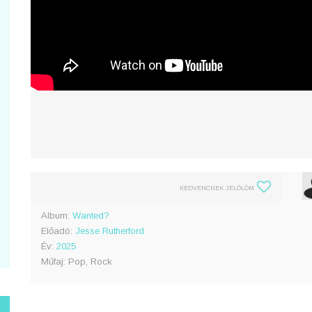
KEDVENCNEK JELÖLÖM
Album:
Wanted?
Előadó:
Jesse Rutherford
Év:
2025
Műfaj: Pop, Rock