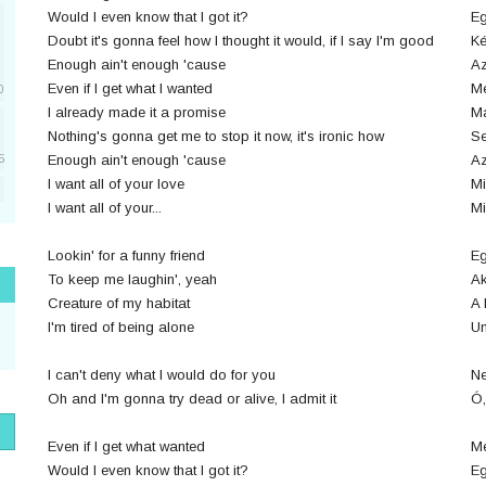
Would I even know that I got it?
Eg
Doubt it's gonna feel how I thought it would, if I say I'm good
Ké
Enough ain't enough 'cause
Az
Even if I get what I wanted
Mé
0
I already made it a promise
Má
Nothing's gonna get me to stop it now, it's ironic how
Se
Enough ain't enough 'cause
Az
5
I want all of your love
Mi
I want all of your...
Mi
5
Lookin' for a funny friend
Eg
To keep me laughin', yeah
Ak
1
Creature of my habitat
A 
I'm tired of being alone
Un
I can't deny what I would do for you
Ne
1
Oh and I'm gonna try dead or alive, I admit it
Ó,
Even if I get what wanted
Mé
Would I even know that I got it?
Eg
1