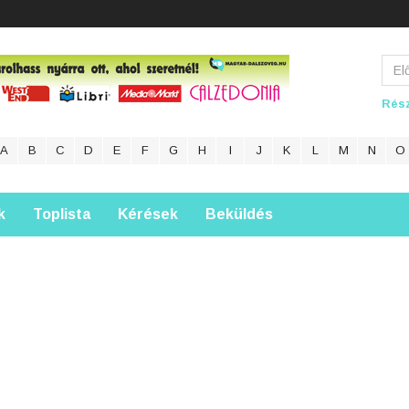
Rész
A
B
C
D
E
F
G
H
I
J
K
L
M
N
O
k
Toplista
Kérések
Beküldés