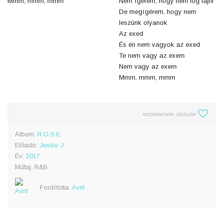
Mmm, mmm, mmm
Nem ígérem, hogy nem fog fájni
De megígérem, hogy nem
leszünk olyanok
Az exed
És én nem vagyok az exed
Te nem vagy az exem
Nem vagy az exem
Mmm, mmm, mmm
KEDVENCNEK JELÖLÖM
Album:
R.O.S.E.
Előadó:
Jessie J
Év:
2017
Műfaj: R&B
Fordította:
Avril