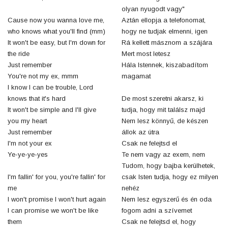
olyan nyugodt vagy"
Cause now you wanna love me,
Aztán ellopja a telefonomat,
who knows what you'll find (mm)
hogy ne tudjak elmenni, igen
It won't be easy, but I'm down for
Rá kellett másznom a szájára
the ride
Mert most letesz
Just remember
Hála Istennek, kiszabadítom
You're not my ex, mmm
magamat
I know I can be trouble, Lord
knows that it's hard
De most szeretni akarsz, ki
It won't be simple and I'll give
tudja, hogy mit találsz majd
you my heart
Nem lesz könnyű, de készen
Just remember
állok az útra
I'm not your ex
Csak ne felejtsd el
Ye-ye-ye-yes
Te nem vagy az exem, nem
Tudom, hogy bajba kerülhetek,
I'm fallin' for you, you're fallin' for
csak Isten tudja, hogy ez milyen
me
nehéz
I won't promise I won't hurt again
Nem lesz egyszerű és én oda
I can promise we won't be like
fogom adni a szívemet
them
Csak ne felejtsd el, hogy