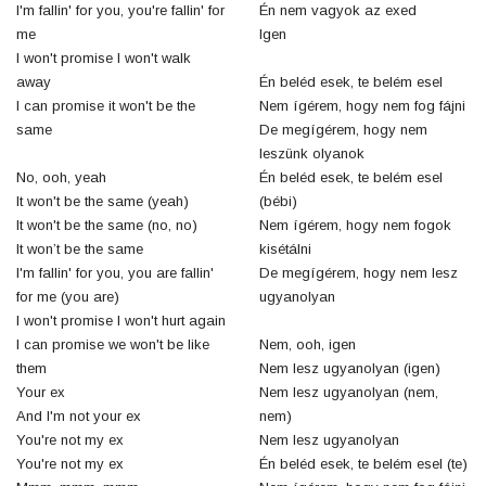
I'm fallin' for you, you're fallin' for
Én nem vagyok az exed
me
Igen
I won't promise I won't walk
away
Én beléd esek, te belém esel
I can promise it won't be the
Nem ígérem, hogy nem fog fájni
same
De megígérem, hogy nem
leszünk olyanok
No, ooh, yeah
Én beléd esek, te belém esel
It won't be the same (yeah)
(bébi)
It won't be the same (no, no)
Nem ígérem, hogy nem fogok
It won’t be the same
kisétálni
I'm fallin' for you, you are fallin'
De megígérem, hogy nem lesz
for me (you are)
ugyanolyan
I won't promise I won't hurt again
I can promise we won't be like
Nem, ooh, igen
them
Nem lesz ugyanolyan (igen)
Your ex
Nem lesz ugyanolyan (nem,
And I'm not your ex
nem)
You're not my ex
Nem lesz ugyanolyan
You're not my ex
Én beléd esek, te belém esel (te)