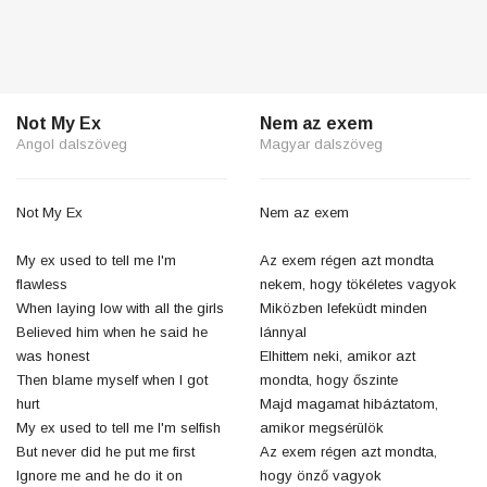
Not My Ex
Nem az exem
Angol dalszöveg
Magyar dalszöveg
Not My Ex
Nem az exem
My ex used to tell me I'm
Az exem régen azt mondta
flawless
nekem, hogy tökéletes vagyok
When laying low with all the girls
Miközben lefeküdt minden
Believed him when he said he
lánnyal
was honest
Elhittem neki, amikor azt
Then blame myself when I got
mondta, hogy őszinte
hurt
Majd magamat hibáztatom,
My ex used to tell me I'm selfish
amikor megsérülök
But never did he put me first
Az exem régen azt mondta,
Ignore me and he do it on
hogy önző vagyok