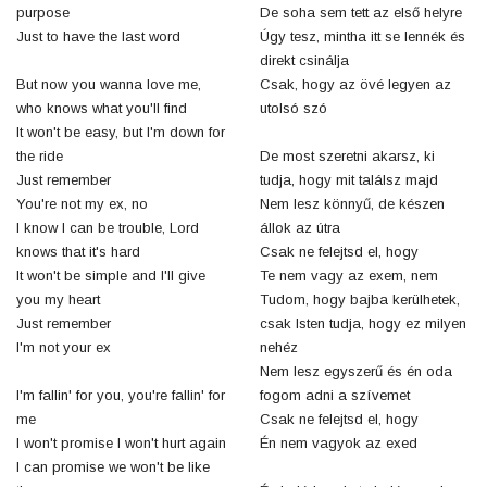
purpose
De soha sem tett az első helyre
Just to have the last word
Úgy tesz, mintha itt se lennék és
direkt csinálja
But now you wanna love me,
Csak, hogy az övé legyen az
who knows what you'll find
utolsó szó
It won't be easy, but I'm down for
the ride
De most szeretni akarsz, ki
Just remember
tudja, hogy mit találsz majd
You're not my ex, no
Nem lesz könnyű, de készen
I know I can be trouble, Lord
állok az útra
knows that it's hard
Csak ne felejtsd el, hogy
It won't be simple and I'll give
Te nem vagy az exem, nem
you my heart
Tudom, hogy bajba kerülhetek,
Just remember
csak Isten tudja, hogy ez milyen
I'm not your ex
nehéz
Nem lesz egyszerű és én oda
I'm fallin' for you, you're fallin' for
fogom adni a szívemet
me
Csak ne felejtsd el, hogy
I won't promise I won't hurt again
Én nem vagyok az exed
I can promise we won't be like