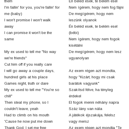
them
Én beléd esek, te belém esel
I'm fallin' for you, you're fallin' for
Nem ígérem, hogy nem fog fájni
me (baby)
De megígérem, hogy nem
I won't promise I won't walk
leszünk olyanok
away
Én beléd esek, te belém esel
I can promise it won't be the
(bébi)
same
Nem ígérem, hogy nem fogok
kisétálni
My ex used to tell me "No way
De megígérem, hogy nem lesz
we're friends"
ugyanolyan
Cut him off if you really care
I will go away a couple days,
Az exem régen azt mondta,
hundred girls at his place
hogy "Kizárt, hogy mi csak
Games night, truth or dare
barátok vagyunk"
My ex used to tell me "You're so
Szakítsd félve, ha tényleg
chill"
érdekel
Then steal my phone, so I
El fogok menni néhány napra
couldn't leave, yeah
Száz lány van nála
Had to climb on his mouth
A játékok éjszakája, felelsz
'Cause he now put me down
vagy mersz
Thank God, I set me free
Az exem régen azt mondta "Te