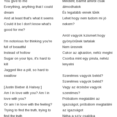
You give to me
Mindent, bármit amiről csak
Everything, anything that I could
álmodhatok
dream
És legalább ennek tűnik
And at least that's what it seems
Lehet hogy nem tudom mi jó
Could it be I don't know what's
nekem?
good for me?
Arról vagyok kzismert hogy
I'm notorious for thinking you're
gyönyörűnek tartalak
full of beautiful
Nem üresnek
Instead of hollow
Cukor az ajkaidon, nehlz meglni
Sugar on your lips, it's hard to
Csorba mint egy pirula, nehéz
kill
lenyelni
Jagged like a pill, so hard to
swallow
Szerelmes vagyok beléd?
Szerelmes vagyok beléd?
[Justin Bieber & Halsey:]
Vagy az érzésbe vagyok
Am I in love with you? Am I in
szerelmes?
love with you?
Próbálom megtalálni az
Or am I in love with the feeling?
igazságot, próbálom megtalálni
Trying to find the truth, trying to
az igazságot
find the truth
Néha a szív csalóka