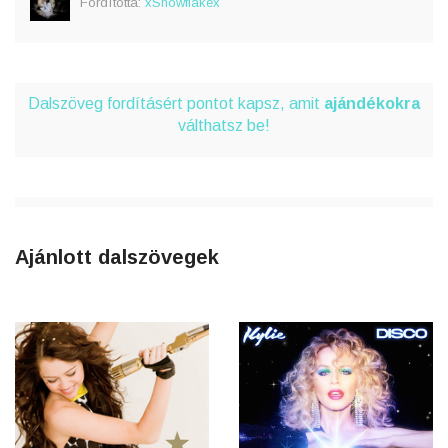
Fordította:
xSnowflakex
Dalszöveg fordításért pontot kapsz, amit
ajándékokra
válthatsz be!
Ajánlott dalszövegek