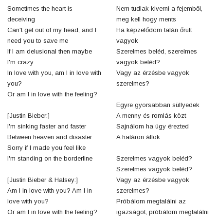
Sometimes the heart is
Nem tudlak kiverni a fejemből,
deceiving
meg kell hogy ments
Can't get out of my head, and I
Ha képzelődöm talán őrült
need you to save me
vagyok
If I am delusional then maybe
Szerelmes beléd, szerelmes
I'm crazy
vagyok beléd?
In love with you, am I in love with
Vagy az érzésbe vagyok
you?
szerelmes?
Or am I in love with the feeling?
Egyre gyorsabban süllyedek
[Justin Bieber:]
A menny és romlás közt
I'm sinking faster and faster
Sajnálom ha úgy érezted
Between heaven and disaster
A határon állok
Sorry if I made you feel like
I'm standing on the borderline
Szerelmes vagyok beléd?
Szerelmes vagyok beléd?
[Justin Bieber & Halsey:]
Vagy az érzésbe vagyok
Am I in love with you? Am I in
szerelmes?
love with you?
Próbálom megtalálni az
Or am I in love with the feeling?
igazságot, próbálom megtalálni