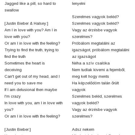
Jagged like a pill, so hard to
lenyelni
swallow
Szerelmes vagyok beléd?
[Justin Bieber & Halsey:]
Szerelmes vagyok beléd?
Am I in love with you? Am I in
Vagy az érzésbe vagyok
love with you?
szerelmes?
Or am I in love with the feeling?
Próbálom megtalálni az
Trying to find the truth, trying to
igazságot, próbálom megtalálni
find the truth
az igazságot
Sometimes the heart is
Néha a szív csalóka
deceiving
Nem tudlak kiverni a fejemből,
Can't get out of my head, and I
meg kell hogy ments
need you to save me
Ha képzelődöm talán őrült
If I am delusional then maybe
vagyok
I'm crazy
Szerelmes beléd, szerelmes
In love with you, am I in love with
vagyok beléd?
you?
Vagy az érzésbe vagyok
Or am I in love with the feeling?
szerelmes?
[Justin Bieber:]
Adsz nekem