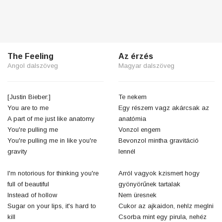
The Feeling
Az érzés
Angol dalszöveg
Magyar dalszöveg
[Justin Bieber:]
Te nekem
You are to me
Egy részem vagz akárcsak az
A part of me just like anatomy
anatómia
You're pulling me
Vonzol engem
You're pulling me in like you're
Bevonzol mintha gravitáció
gravity
lennél
I'm notorious for thinking you're
Arról vagyok kzismert hogy
full of beautiful
gyönyörűnek tartalak
Instead of hollow
Nem üresnek
Sugar on your lips, it's hard to
Cukor az ajkaidon, nehlz meglni
kill
Csorba mint egy pirula, nehéz