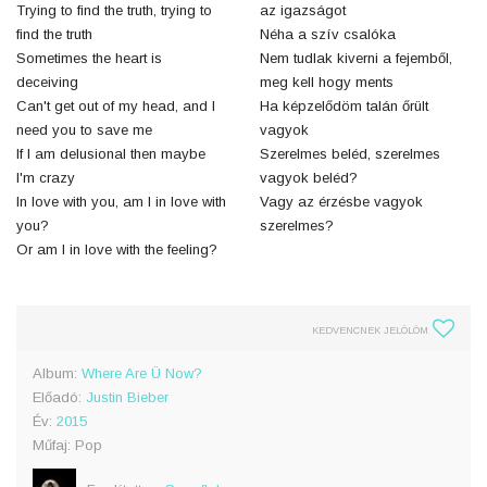
Trying to find the truth, trying to
az igazságot
find the truth
Néha a szív csalóka
Sometimes the heart is
Nem tudlak kiverni a fejemből,
deceiving
meg kell hogy ments
Can't get out of my head, and I
Ha képzelődöm talán őrült
need you to save me
vagyok
If I am delusional then maybe
Szerelmes beléd, szerelmes
I'm crazy
vagyok beléd?
In love with you, am I in love with
Vagy az érzésbe vagyok
you?
szerelmes?
Or am I in love with the feeling?
KEDVENCNEK JELÖLÖM
Album:
Where Are Ü Now?
Előadó:
Justin Bieber
Év:
2015
Műfaj: Pop