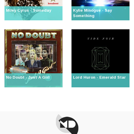
Miley Cyrus - Someday
Kylie Minogue - Say
Something
No Doubt - Just A Girl
Lord Huron - Emerald Star