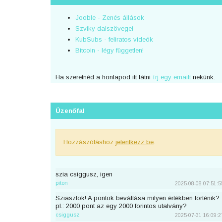
Jooble - Zenés állások
Szviky dalszövegei
KubSubs - feliratos videók
Bitcoin - légy független!
Ha szeretnéd a honlapod itt látni
írj egy emailt
nekünk.
Üzenőfal
Hozzászóláshoz
jelentkezz be
.
szia csiggusz, igen
piton
2025-08-08 07:51:5
Sziasztok! A pontok beváltása milyen értékben történik?
pl.: 2000 pont az egy 2000 forintos utalvány?
csiggusz
2025-07-31 16:09:2