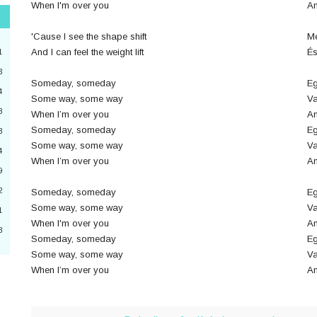
When I'm over you
Am
"
'Cause I see the shape shift
Me
3
And I can feel the weight lift
És
1
3
Someday, someday
Eg
4
2
Some way, some way
Va
3
When I’m over you
Am
4
Someday, someday
Eg
8
Some way, some way
Va
a
4
When I’m over you
Am
9
6
2
Someday, someday
Eg
0
Some way, some way
Va
1
When I'm over you
Am
3
Someday, someday
Eg
3
Some way, some way
Va
When I’m over you
Am