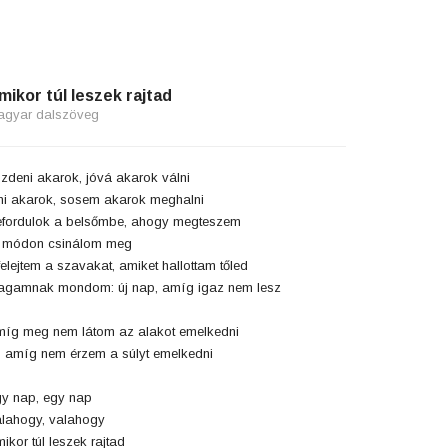
mikor túl leszek rajtad
agyar dalszöveg
zdeni akarok, jóvá akarok válni
ni akarok, sosem akarok meghalni
fordulok a belsőmbe, ahogy megteszem
 módon csinálom meg
felejtem a szavakat, amiket hallottam tőled
gamnak mondom: új nap, amíg igaz nem lesz
íg meg nem látom az alakot emelkedni
 amíg nem érzem a súlyt emelkedni
y nap, egy nap
lahogy, valahogy
ikor túl leszek rajtad