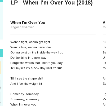
LP - When I'm Over You (2018)
When I'm Over You
A
Angol dalszöveg
M
Wanna fight, wanna get right
Kü
Wanna live, wanna never die
Él
Gonna twist on the inside the way I do
Be
Do the thing in a new way
Új
Forget the words that I heard you say
El
Tell myself it's a new day until it’s true
Ma
Till I see the shape shift
Am
And I feel the weight lift
És
5
Someday, someday
Eg
Someway, someway
Va
7
When I'm over you
Am