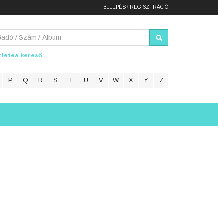
BELÉPÉS
/
REGISZTRÁCIÓ
letes kereső
P
Q
R
S
T
U
V
W
X
Y
Z