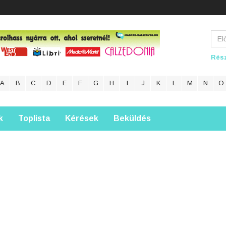
Rész
A
B
C
D
E
F
G
H
I
J
K
L
M
N
O
k
Toplista
Kérések
Beküldés