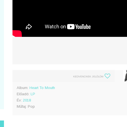
KEDVENCNEK JELÖLÖM
Album:
Heart To Mouth
Előadó:
LP
Év:
2018
Műfaj: Pop