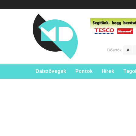
Előadók
#
Dalszövegek
Pontok
Hírek
Tago