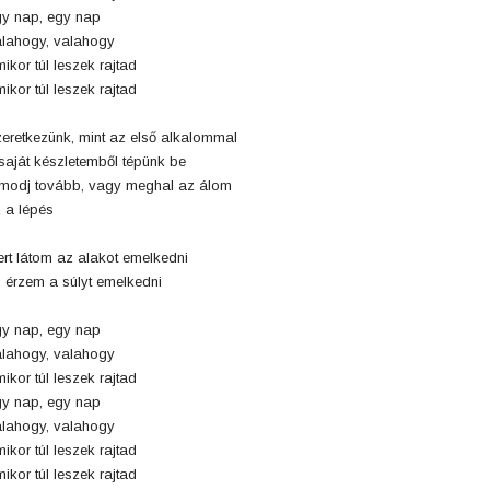
y nap, egy nap
lahogy, valahogy
ikor túl leszek rajtad
ikor túl leszek rajtad
eretkezünk, mint az első alkalommal
saját készletemből tépünk be
modj tovább, vagy meghal az álom
 a lépés
rt látom az alakot emelkedni
 érzem a súlyt emelkedni
y nap, egy nap
lahogy, valahogy
ikor túl leszek rajtad
y nap, egy nap
lahogy, valahogy
ikor túl leszek rajtad
ikor túl leszek rajtad