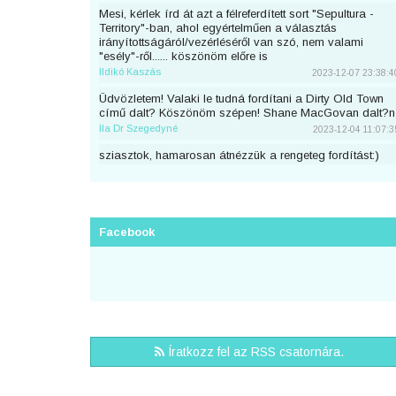
Mesi, kérlek írd át azt a félreferdített sort "Sepultura -
Territory"-ban, ahol egyértelműen a választás
irányítottságáról/vezérléséről van szó, nem valami
"esély"-ről...... köszönöm előre is
Ildikó Kaszás
2023-12-07 23:38:4
Üdvözletem! Valaki le tudná fordítani a Dirty Old Town
című dalt? Köszönöm szépen! Shane MacGovan dalt?n
Ila Dr Szegedyné
2023-12-04 11:07:3
sziasztok, hamarosan átnézzük a rengeteg fordítást:)
piton
2023-11-25 23:46:5
Sziaszok! Az előbb beküldtem Dean Lewis Trust Me
Mate című dalát, de sajnos elfelejtettem bejelentkezni
előtte. Át lehetne még írni a nevemre? Köszi <3
Facebook
mezeskalacs
2023-11-02 19:52:4
Sziasztok, én küldtem Adele Cry Your Heart Out című
számának a fordítását, de véletlen nem voltam
bejelentkezve. A nevemre lehetne írni? Köszi.
Puncs
2023-10-03 20:25:3
Sziasztok, én küldtem be most Taylor Swifttől a Great
Íratkozz fel az RSS csatornára.
War című számot, de véletlen nem voltam bejelentkezve.
A nevemre lehetne írni?
zsirafcica
2023-08-28 22:50:4