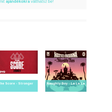
amit
ajándékokra
válthatsz be!
he Score - Stronger
Naughty Boy - La La La