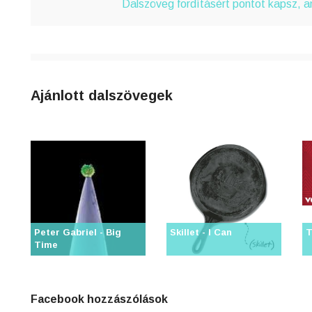
4
Dalszöveg fordításért pontot kapsz, 
n
8
0
Ajánlott dalszövegek
3
6
j
Peter Gabriel - Big
Skillet - I Can
T
Time
0
Facebook hozzászólások