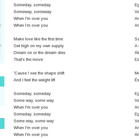
Someday, someday
Eg
Someway, someway
Va
When I'm over you
Am
When I’m over you
Am
0
Make love like the first time
Sz
Get high on my own supply
A 
5
Dream on or the dream dies
Ál
That's the move
Ez
5
'Cause I see the shape shift
Me
And I feel the weight lift
És
1
Someday, someday
Eg
Some way, some way
Va
When I'm over you
Am
1
Someday, someday
Eg
Some way, some way
Va
When I'm over you
Am
When I'm over you
Am
1