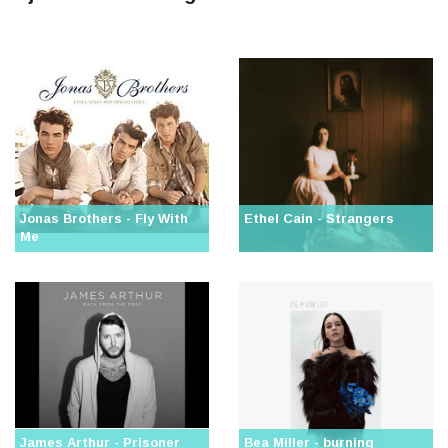
Jonas Brothers - Fly With
Ethel Cain - Strangers
Me
James Arthur - Prisoner
Bea Miller - burning