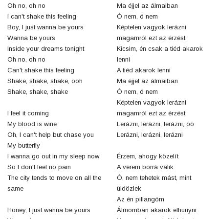
Oh no, oh no
Ma éjjel az álmaiban
I can't shake this feeling
Ó nem, ó nem
Boy, I just wanna be yours
Képtelen vagyok lerázni
Wanna be yours
magamról ezt az érzést
Inside your dreams tonight
Kicsim, én csak a tiéd akarok
Oh no, oh no
lenni
Can't shake this feeling
A tiéd akarok lenni
Shake, shake, shake, ooh
Ma éjjel az álmaiban
Shake, shake, shake
Ó nem, ó nem
Képtelen vagyok lerázni
I feel it coming
magamról ezt az érzést
My blood is wine
Lerázni, lerázni, lerázni, óó
Oh, I can't help but chase you
Lerázni, lerázni, lerázni
My butterfly
I wanna go out in my sleep now
Érzem, ahogy közelít
So I don't feel no pain
A vérem borrá válik
The city tends to move on all the
Ó, nem tehetek mást, mint
same
üldözlek
Az én pillangóm
Honey, I just wanna be yours
Álmomban akarok elhunyni