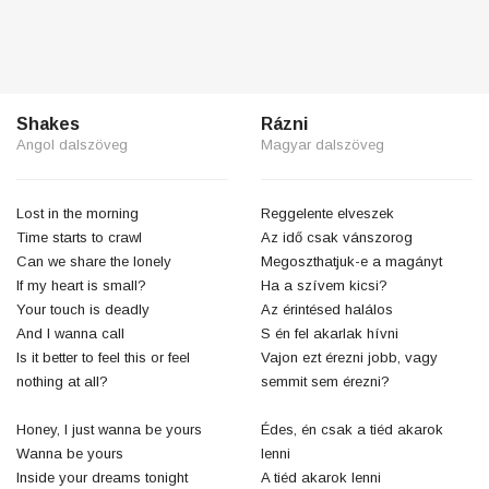
Shakes
Rázni
Angol dalszöveg
Magyar dalszöveg
Lost in the morning
Reggelente elveszek
Time starts to crawl
Az idő csak vánszorog
Can we share the lonely
Megoszthatjuk-e a magányt
If my heart is small?
Ha a szívem kicsi?
Your touch is deadly
Az érintésed halálos
And I wanna call
S én fel akarlak hívni
Is it better to feel this or feel
Vajon ezt érezni jobb, vagy
nothing at all?
semmit sem érezni?
Honey, I just wanna be yours
Édes, én csak a tiéd akarok
Wanna be yours
lenni
Inside your dreams tonight
A tiéd akarok lenni