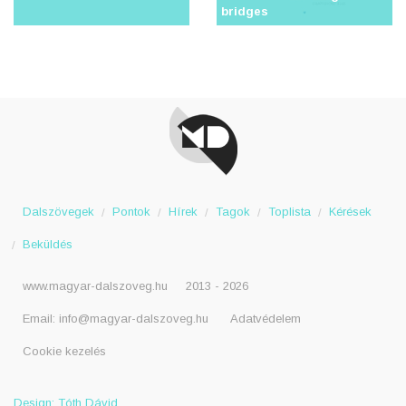
bridges
Dalszövegek
Pontok
Hírek
Tagok
Toplista
Kérések
Beküldés
www.magyar-dalszoveg.hu
2013 - 2026
Email:
info@magyar-dalszoveg.hu
Adatvédelem
Cookie kezelés
Design: Tóth Dávid