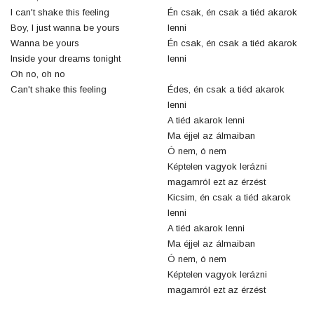
I can't shake this feeling
Én csak, én csak a tiéd akarok
Boy, I just wanna be yours
lenni
Wanna be yours
Én csak, én csak a tiéd akarok
Inside your dreams tonight
lenni
Oh no, oh no
Can't shake this feeling
Édes, én csak a tiéd akarok
lenni
A tiéd akarok lenni
Ma éjjel az álmaiban
Ó nem, ó nem
Képtelen vagyok lerázni
magamról ezt az érzést
Kicsim, én csak a tiéd akarok
lenni
A tiéd akarok lenni
Ma éjjel az álmaiban
Ó nem, ó nem
Képtelen vagyok lerázni
magamról ezt az érzést