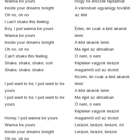
Wanna be yours
Hogy ne érezzek fájdalmat
Inside your dreams tonight
A városban ugyanúgy tovább
Oh no, oh no
az élet
I can't shake this feeling
Boy, I just wanna be yours
Édes, én csak a tiéd akarok
Wanna be yours
lenni
Inside your dreams tonight
A tiéd akarok lenni
Oh no, oh no
Ma éjjel az álmaiban
Can't shake this feeling
Ó nem, ó nem
Shake, shake, shake, ooh
Képtelen vagyok lerázni
Shake, shake, shake
magamról ezt az érzést
Kicsim, én csak a tiéd akarok
I just want to be, I just want to be
lenni
yours
A tiéd akarok lenni
I just want to be, I just want to be
Ma éjjel az álmaiban
yours
Ó nem, ó nem
Képtelen vagyok lerázni
Honey, I just wanna be yours
magamról ezt az érzést
Wanna be yours
Lerázni, lerázni, lerázni, óó
Inside your dreams tonight
Lerázni, lerázni, lerázni
Oh no, oh no