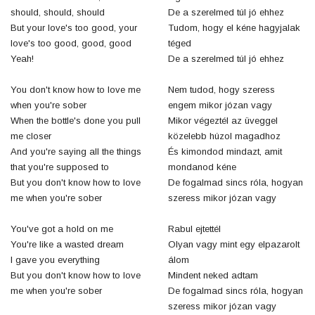
should, should, should
De a szerelmed túl jó ehhez
But your love's too good, your
Tudom, hogy el kéne hagyjalak
love's too good, good, good
téged
Yeah!
De a szerelmed túl jó ehhez
You don't know how to love me
Nem tudod, hogy szeress
when you're sober
engem mikor józan vagy
When the bottle's done you pull
Mikor végeztél az üveggel
me closer
közelebb húzol magadhoz
And you're saying all the things
És kimondod mindazt, amit
that you're supposed to
mondanod kéne
But you don't know how to love
De fogalmad sincs róla, hogyan
me when you're sober
szeress mikor józan vagy
You've got a hold on me
Rabul ejtettél
You're like a wasted dream
Olyan vagy mint egy elpazarolt
I gave you everything
álom
But you don't know how to love
Mindent neked adtam
me when you're sober
De fogalmad sincs róla, hogyan
szeress mikor józan vagy