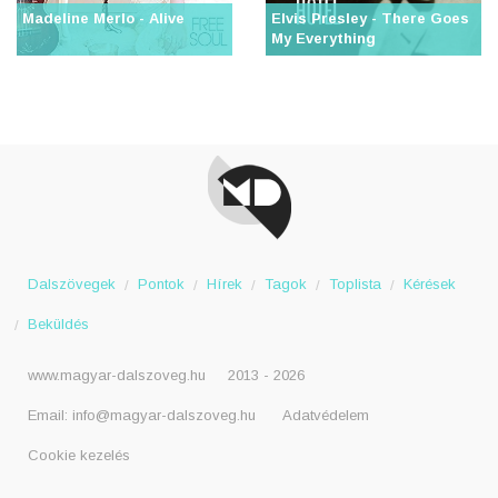
Madeline Merlo - Alive
Elvis Presley - There Goes
My Everything
Dalszövegek
Pontok
Hírek
Tagok
Toplista
Kérések
Beküldés
www.magyar-dalszoveg.hu
2013 - 2026
Email:
info@magyar-dalszoveg.hu
Adatvédelem
Cookie kezelés