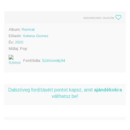
KEDVENCNEK JELÖLÖM
Album:
Revival
Előadó:
Selena Gomez
Év:
2015
Műfaj: Pop
Fordította:
Szimonetty94
Dalszöveg fordításért pontot kapsz, amit
ajándékokra
válthatsz be!