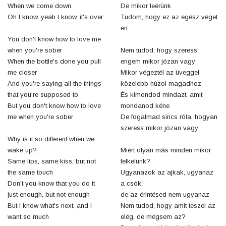
When we come down
De mikor leérünk
Oh I know, yeah I know, it's over
Tudom, hogy ez az egész véget
ért
You don't know how to love me
when you're sober
Nem tudod, hogy szeress
When the bottle's done you pull
engem mikor józan vagy
me closer
Mikor végeztél az üveggel
And you're saying all the things
közelebb húzol magadhoz
that you're supposed to
És kimondod mindazt, amit
But you don't know how to love
mondanod kéne
me when you're sober
De fogalmad sincs róla, hogyan
szeress mikor józan vagy
Why is it so different when we
wake up?
Miért olyan más minden mikor
Same lips, same kiss, but not
felkelünk?
the same touch
Ugyanazok az ajkak, ugyanaz
Don't you know that you do it
a csók,
just enough, but not enough
de az érintésed nem ugyanaz
But I know what's next, and I
Nem tudod, hogy amit teszel az
want so much
elég, de mégsem az?