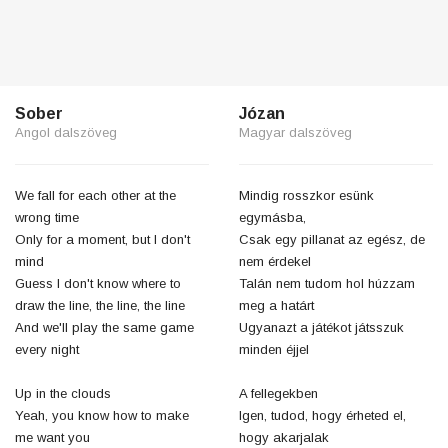
Sober
Józan
Angol dalszöveg
Magyar dalszöveg
We fall for each other at the
Mindig rosszkor esünk
wrong time
egymásba,
Only for a moment, but I don't
Csak egy pillanat az egész, de
mind
nem érdekel
Guess I don't know where to
Talán nem tudom hol húzzam
draw the line, the line, the line
meg a határt
And we'll play the same game
Ugyanazt a játékot játsszuk
every night
minden éjjel
Up in the clouds
A fellegekben
Yeah, you know how to make
Igen, tudod, hogy érheted el,
me want you
hogy akarjalak