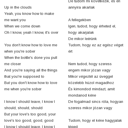
De tudom mi következik, és én
Up in the clouds
annyira akarlak
Yeah, you know how to make
me want you
A fellegekben
When we come down
Igen, tudod, hogy érheted el,
Oh I know, yeah I know, it's over
hogy akarjalak
De mikor leérünk
You don't know how to love me
Tudom, hogy ez az egész véget
when you're sober
ért
When the bottle's done you pull
me closer
Nem tudod, hogy szeress
And you're saying all the things
engem mikor józan vagy
that you're supposed to
Mikor végeztél az üveggel
But you don't know how to love
közelebb húzol magadhoz
me when you're sober
És kimondod mindazt, amit
mondanod kéne
I know I should leave, I know I
De fogalmad sincs róla, hogyan
should, should, should
szeress mikor józan vagy
But your love's too good, your
love's too good, good, good
Tudom, hogy el kéne hagyjalak
I know I should leave, I know I
téged