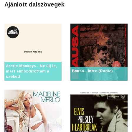
Ajánlott dalszövegek
Arctic Monkeys - Ne ülj le,
Bausa - Intro (Radio)
mert elmozdítottam a
széked