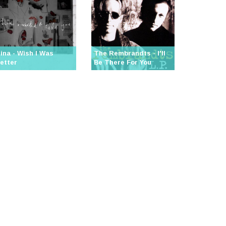
ina - Wish I Was
The Rembrandts - I'll
etter
Be There For You