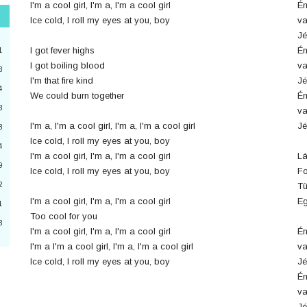
I'm a cool girl, I'm a, I'm a cool girl
Én
Ice cold, I roll my eyes at you, boy
v
"
Jé
3
I got fever highs
Én
1
I got boiling blood
v
3
I'm that fire kind
Jé
4
2
We could burn together
Én
3
v
4
I'm a, I'm a cool girl, I'm a, I'm a cool girl
Jé
8
Ice cold, I roll my eyes at you, boy
a
4
I'm a cool girl, I'm a, I'm a cool girl
L
9
6
Ice cold, I roll my eyes at you, boy
Fo
2
Tü
0
I'm a cool girl, I'm a, I'm a cool girl
Eg
1
Too cool for you
3
I'm a cool girl, I'm a, I'm a cool girl
Én
3
I'm a I'm a cool girl, I'm a, I'm a cool girl
v
Ice cold, I roll my eyes at you, boy
Jé
Én
v
Jé