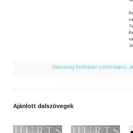
4
Én
n
v
8
Tú
Én
v
0
Jé
3
Dalszöveg fordításért pontot kapsz, 
6
j
Ajánlott dalszövegek
0