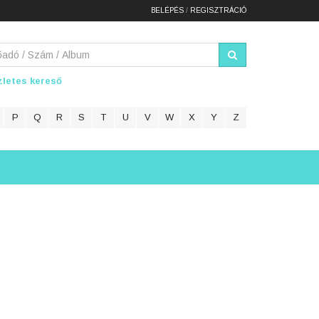
BELÉPÉS
/
REGISZTRÁCIÓ
letes kereső
P
Q
R
S
T
U
V
W
X
Y
Z