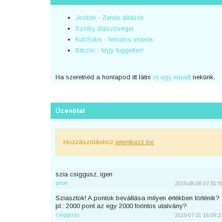
Jooble - Zenés állások
Szviky dalszövegei
KubSubs - feliratos videók
Bitcoin - légy független!
Ha szeretnéd a honlapod itt látni
írj egy emailt
nekünk.
Üzenőfal
Hozzászóláshoz
jelentkezz be
.
szia csiggusz, igen
piton
2025-08-08 07:51:5
Sziasztok! A pontok beváltása milyen értékben történik?
pl.: 2000 pont az egy 2000 forintos utalvány?
csiggusz
2025-07-31 16:09:2