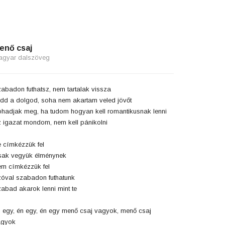
enő csaj
agyar dalszöveg
abadon futhatsz, nem tartalak vissza
dd a dolgod, soha nem akartam veled jövőt
hadjak meg, ha tudom hogyan kell romantikusnak lenni
 igazat mondom, nem kell pánikolni
 címkézzük fel
ak vegyük élménynek
m címkézzük fel
óval szabadon futhatunk
abad akarok lenni mint te
 egy, én egy, én egy menő csaj vagyok, menő csaj
agyok