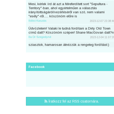
Mesi, kérlek írd át azt a félreferdített sort "Sepultura -
Territory"-ban, ahol egyértelműen a választás
irányítottságáról/vezérléséről van szó, nem valami
"esély"-ről...... köszönöm előre is
Ildikó Kaszás
2023-12-07 23:38:4
Üdvözletem! Valaki le tudná fordítani a Dirty Old Town
című dalt? Köszönöm szépen! Shane MacGovan dalt?n
Ila Dr Szegedyné
2023-12-04 11:07:3
sziasztok, hamarosan átnézzük a rengeteg fordítást:)
piton
2023-11-25 23:46:5
Sziaszok! Az előbb beküldtem Dean Lewis Trust Me
Mate című dalát, de sajnos elfelejtettem bejelentkezni
előtte. Át lehetne még írni a nevemre? Köszi <3
Facebook
mezeskalacs
2023-11-02 19:52:4
Sziasztok, én küldtem Adele Cry Your Heart Out című
számának a fordítását, de véletlen nem voltam
bejelentkezve. A nevemre lehetne írni? Köszi.
Puncs
2023-10-03 20:25:3
Sziasztok, én küldtem be most Taylor Swifttől a Great
Íratkozz fel az RSS csatornára.
War című számot, de véletlen nem voltam bejelentkezve.
A nevemre lehetne írni?
zsirafcica
2023-08-28 22:50:4