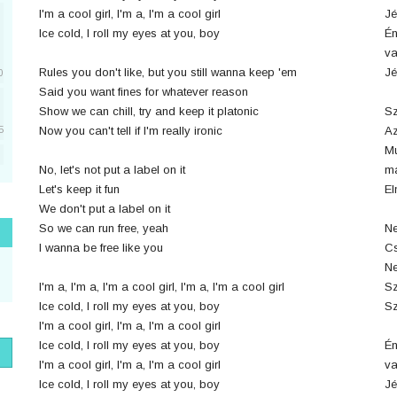
I'm a cool girl, I'm a, I'm a cool girl
Jé
Ice cold, I roll my eyes at you, boy
Én
v
Rules you don't like, but you still wanna keep 'em
Jé
0
Said you want fines for whatever reason
Show we can chill, try and keep it platonic
Sz
Now you can't tell if I'm really ironic
Az
5
Mu
No, let's not put a label on it
ma
5
Let's keep it fun
El
We don't put a label on it
So we can run free, yeah
Ne
1
I wanna be free like you
Cs
Ne
I'm a, I'm a, I'm a cool girl, I'm a, I'm a cool girl
Sz
Ice cold, I roll my eyes at you, boy
Sz
1
I'm a cool girl, I'm a, I'm a cool girl
Ice cold, I roll my eyes at you, boy
Én
I'm a cool girl, I'm a, I'm a cool girl
v
Ice cold, I roll my eyes at you, boy
Jé
1