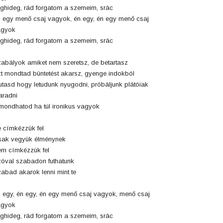
ghideg, rád forgatom a szemeim, srác
 egy menő csaj vagyok, én egy, én egy menő csaj
agyok
ghideg, rád forgatom a szemeim, srác
abályok amiket nem szeretsz, de betartasz
t mondtad büntetést akarsz, gyenge indokból
tasd hogy letudunk nyugodni, próbáljunk plátóiak
radni
mondhatod ha túl ironikus vagyok
 címkézzük fel
ak vegyük élménynek
m címkézzük fel
óval szabadon futhatunk
abad akarok lenni mint te
 egy, én egy, én egy menő csaj vagyok, menő csaj
agyok
ghideg, rád forgatom a szemeim, srác