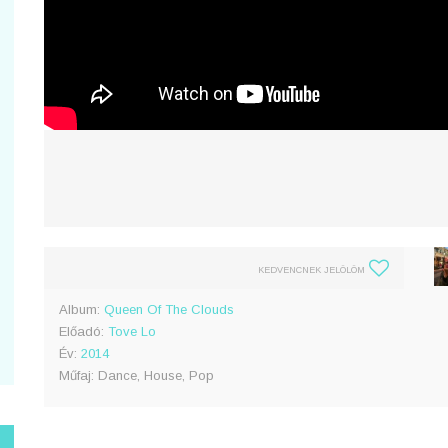
KEDVENCNEK JELÖLÖM
Album:
Queen Of The Clouds
Előadó:
Tove Lo
Év:
2014
Műfaj: Dance, House, Pop