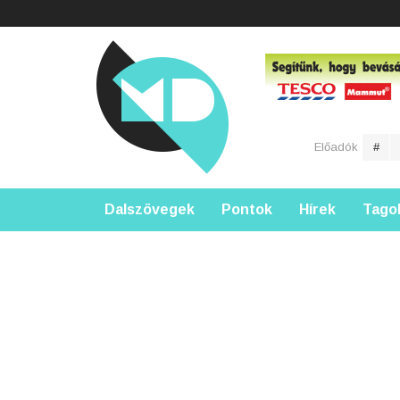
Előadók
#
Dalszövegek
Pontok
Hírek
Tago