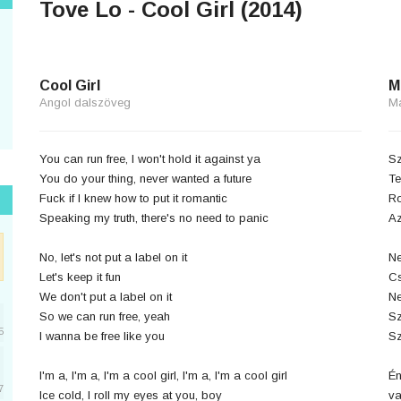
Tove Lo - Cool Girl (2014)
Cool Girl
M
Angol dalszöveg
M
You can run free, I won't hold it against ya
Sz
You do your thing, never wanted a future
Te
Fuck if I knew how to put it romantic
Ro
Speaking my truth, there's no need to panic
Az
No, let's not put a label on it
Ne
Let's keep it fun
Cs
We don't put a label on it
Ne
So we can run free, yeah
Sz
5
I wanna be free like you
Sz
I'm a, I'm a, I'm a cool girl, I'm a, I'm a cool girl
Én
7
Ice cold, I roll my eyes at you, boy
v