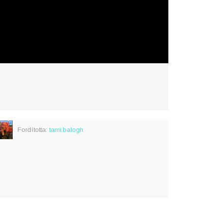
Fordította:
tami.balogh