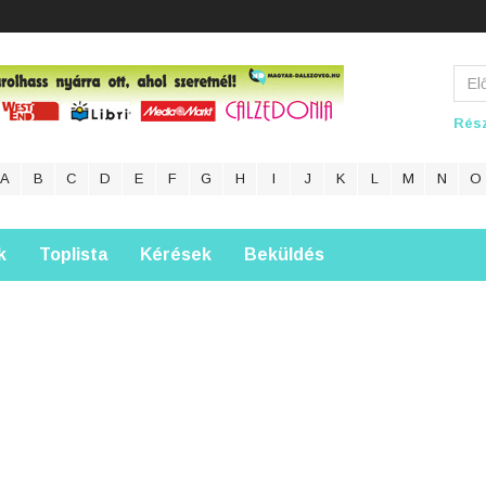
Rész
A
B
C
D
E
F
G
H
I
J
K
L
M
N
O
k
Toplista
Kérések
Beküldés