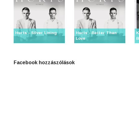
Hurts - Silver Lining
Hurts - Better Than
K
Love
B
Facebook hozzászólások