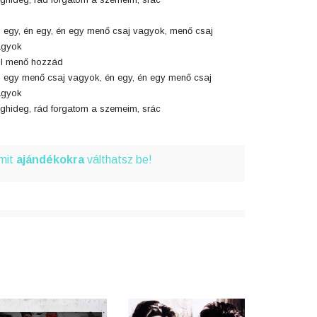
 egy, én egy, én egy menő csaj vagyok, menő csaj
agyok
l menő hozzád
 egy menő csaj vagyok, én egy, én egy menő csaj
agyok
ghideg, rád forgatom a szemeim, srác
amit
ajándékokra
válthatsz be!