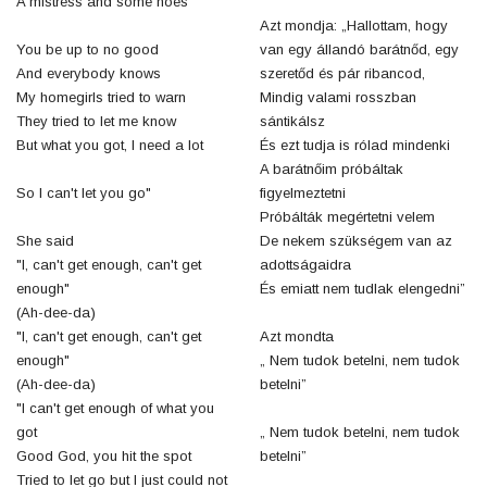
A mistress and some hoes
Azt mondja: „Hallottam, hogy
You be up to no good
van egy állandó barátnőd, egy
And everybody knows
szeretőd és pár ribancod,
My homegirls tried to warn
Mindig valami rosszban
They tried to let me know
sántikálsz
But what you got, I need a lot
És ezt tudja is rólad mindenki
A barátnőim próbáltak
So I can't let you go"
figyelmeztetni
Próbálták megértetni velem
She said
De nekem szükségem van az
"I, can't get enough, can't get
adottságaidra
enough"
És emiatt nem tudlak elengedni”
(Ah-dee-da)
"I, can't get enough, can't get
Azt mondta
enough"
„ Nem tudok betelni, nem tudok
(Ah-dee-da)
betelni”
"I can't get enough of what you
got
„ Nem tudok betelni, nem tudok
Good God, you hit the spot
betelni”
Tried to let go but I just could not