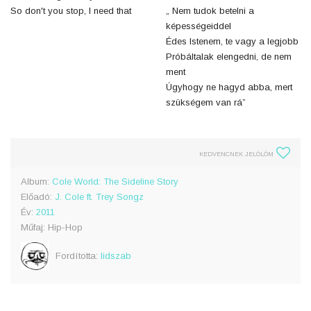
So don't you stop, I need that
„ Nem tudok betelni a
képességeiddel
Édes Istenem, te vagy a legjobb
Próbáltalak elengedni, de nem
ment
Úgyhogy ne hagyd abba, mert
szükségem van rá”
KEDVENCNEK JELÖLÖM
Album:
Cole World: The Sideline Story
Előadó:
J. Cole ft. Trey Songz
Év:
2011
Műfaj: Hip-Hop
Fordította:
lidszab