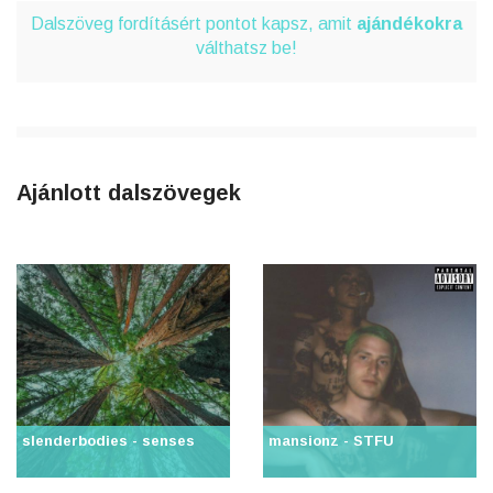
Dalszöveg fordításért pontot kapsz, amit
ajándékokra
válthatsz be!
Ajánlott dalszövegek
slenderbodies - senses
mansionz - STFU