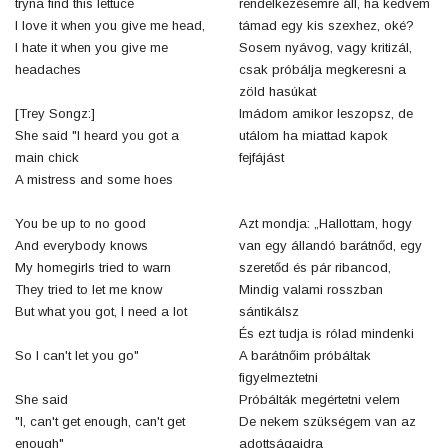
tryna find this lettuce
rendelkezésemre áll, ha kedvem
I love it when you give me head,
támad egy kis szexhez, oké?
I hate it when you give me
Sosem nyávog, vagy kritizál,
headaches
csak próbálja megkeresni a
zöld hasúkat
[Trey Songz:]
Imádom amikor leszopsz, de
She said "I heard you got a
utálom ha miattad kapok
main chick
fejfájást
A mistress and some hoes
You be up to no good
Azt mondja: „Hallottam, hogy
And everybody knows
van egy állandó barátnőd, egy
My homegirls tried to warn
szeretőd és pár ribancod,
They tried to let me know
Mindig valami rosszban
But what you got, I need a lot
sántikálsz
És ezt tudja is rólad mindenki
So I can't let you go"
A barátnőim próbáltak
figyelmeztetni
She said
Próbálták megértetni velem
"I, can't get enough, can't get
De nekem szükségem van az
enough"
adottságaidra