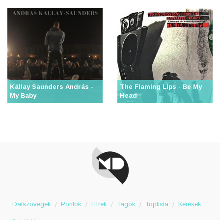
Kállay Saunders András -
The Flaming Lips - Be My
My Baby
Head
Dalszövegek
Pontok
Hírek
Tagok
Toplista
Kérések