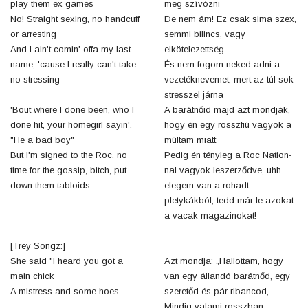
play them ex games
meg szívózni
No! Straight sexing, no handcuff
De nem ám! Ez csak sima szex,
or arresting
semmi bilincs, vagy
And I ain't comin' offa my last
elkötelezettség
name, 'cause I really can't take
És nem fogom neked adni a
no stressing
vezetéknevemet, mert az túl sok
stresszel járna
'Bout where I done been, who I
A barátnőid majd azt mondják,
done hit, your homegirl sayin',
hogy én egy rosszfiú vagyok a
"He a bad boy"
múltam miatt
But I'm signed to the Roc, no
Pedig én tényleg a Roc Nation-
time for the gossip, bitch, put
nal vagyok leszerződve, uhh…
down them tabloids
elegem van a rohadt
pletykákból, tedd már le azokat
a vacak magazinokat!
[Trey Songz:]
She said "I heard you got a
Azt mondja: „Hallottam, hogy
main chick
van egy állandó barátnőd, egy
A mistress and some hoes
szeretőd és pár ribancod,
Mindig valami rosszban