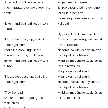
So what I look like scurred?
engem nem izgatnak
Them niggas over there look like
Én Fayetteville-ből jövök, ahol
nerds
lőnek is a pénzért
És mindig náluk van egy 45-ös
Never mind that, girl, let's make
kaliberű
a track
Úgy nézek én ki, mint aki fél?
I'll beat the pussy up, that's the
Azok a niggerek úgy néznek ki,
hook right thurr
mint a kockák
That's the hook, right there
Ne törődj velük kislány, inkább
There's the hook, right there
csináljunk egy felvételt
Never mind that, girl, let's make
Majd én megénekeltetlek, és az
a track
lesz a refrénünk
Meg is van a refrénünk
I'll beat the pussy up, that's the
Meg is van a refrénünk
hook right thurr
Ne törődj velük kislány, inkább
csináljunk egy felvételt
[Trey Songz:]
Majd én megénekeltetlek, és az
She said "I heard you got a
lesz a refrénünk
main chick