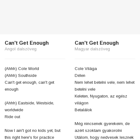
Can't Get Enough
Can't Get Enough
Angol dalszöveg
Magyar dalszöveg
(Ahhh) Cole World
Cole Világa
(Ahhh) Southside
Délen
Can't get enough, can't get
Nem lehet betelni vele, nem lehet
enough
betelni vele
Keleten, Nyugaton, az egész
(Ahhh) Eastside, Westside,
világon
worldwide
Betalálok
Ride out
Még nincsenek gyerekeim, de
Now I ain't got no kids yet, but
azért szoktam gyakorolni
this right here's for practice
Utálom, hogy nedvesek lesznek