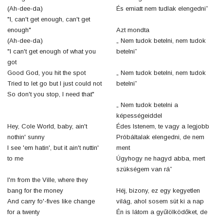
(Ah-dee-da)
És emiatt nem tudlak elengedni”
"I, can't get enough, can't get
enough"
Azt mondta
(Ah-dee-da)
„ Nem tudok betelni, nem tudok
"I can't get enough of what you
betelni”
got
Good God, you hit the spot
„ Nem tudok betelni, nem tudok
Tried to let go but I just could not
betelni”
So don't you stop, I need that"
„ Nem tudok betelni a
képességeiddel
Hey, Cole World, baby, ain't
Édes Istenem, te vagy a legjobb
nothin' sunny
Próbáltalak elengedni, de nem
I see 'em hatin', but it ain't nuttin'
ment
to me
Úgyhogy ne hagyd abba, mert
szükségem van rá”
I'm from the Ville, where they
bang for the money
Héj, bizony, ez egy kegyetlen
And carry fo'-fives like change
világ, ahol sosem süt ki a nap
for a twenty
Én is látom a gyűlölködőket, de