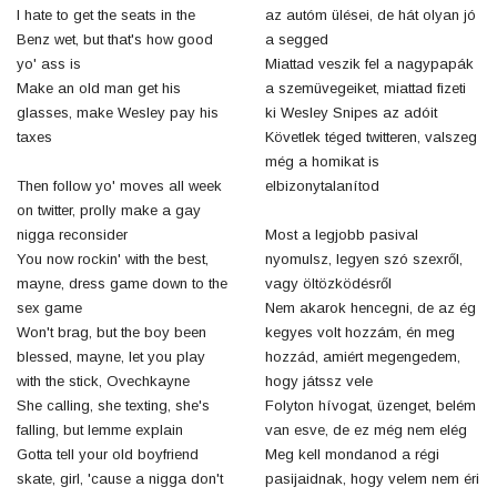
I hate to get the seats in the
az autóm ülései, de hát olyan jó
Benz wet, but that's how good
a segged
yo' ass is
Miattad veszik fel a nagypapák
Make an old man get his
a szemüvegeiket, miattad fizeti
glasses, make Wesley pay his
ki Wesley Snipes az adóit
taxes
Követlek téged twitteren, valszeg
még a homikat is
Then follow yo' moves all week
elbizonytalanítod
on twitter, prolly make a gay
nigga reconsider
Most a legjobb pasival
You now rockin' with the best,
nyomulsz, legyen szó szexről,
mayne, dress game down to the
vagy öltözködésről
sex game
Nem akarok hencegni, de az ég
Won't brag, but the boy been
kegyes volt hozzám, én meg
blessed, mayne, let you play
hozzád, amiért megengedem,
with the stick, Ovechkayne
hogy játssz vele
She calling, she texting, she's
Folyton hívogat, üzenget, belém
falling, but lemme explain
van esve, de ez még nem elég
Gotta tell your old boyfriend
Meg kell mondanod a régi
skate, girl, 'cause a nigga don't
pasijaidnak, hogy velem nem éri