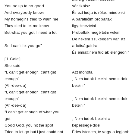
You be up to no good
sántikálsz
And everybody knows
És ezt tudja is rólad mindenki
My homegirls tried to warn me
A barátnőim próbáltak
They tried to let me know
figyelmeztetni
But what you got, I need a lot
Próbálták megértetni velem
De nekem szükségem van az
So I can't let you go"
adottságaidra
És emiatt nem tudlak elengedni”
[J. Cole:]
She said
"I, can't get enough, can't get
Azt mondta
enough"
„ Nem tudok betelni, nem tudok
(Ah-dee-da)
betelni”
"I, can't get enough, can't get
enough"
„ Nem tudok betelni, nem tudok
(Ah-dee-da)
betelni”
"I can't get enough of what you
got
„ Nem tudok betelni a
Good God, you hit the spot
képességeiddel
Tried to let go but I just could not
Édes Istenem, te vagy a legjobb