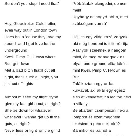
So don't you stop, I need that"
Próbáltalak elengedni, de nem
ment
Úgyhogy ne hagyd abba, mert
Hey, Globetrotter, Cole hotter,
szükségem van rá”
even way out in London town
Hoes holla 'cause they love my
Héj, én egy világutazó vagyok,
sound, and I got love for the
aki még Londont is felforrósítja
underground
A lányok szeretnek a hangom
Kweli, Pimp C, H-town where
miatt, én meg odavagyok az
Bun get down
olyan underground előadókért,
Met a bad bitch that'll cut all
mint Kweli, Pimp C, H-town és
night, that'll suck all night, you
Bun
just cut off lights
Találkoztam egy ordas
kurvával, aki akár egy egész
Almost missed my flight, tryna
éjen át kényeztet, ha leoltod neki
give my last girl a nut, all right?
a villanyt
She be down for whatever,
Be akartam csempészni neki a
whenever I wanna get up in the
lompost és ezért majdnem
guts, all right?
lekéstem a gépemet, oké?
Never fuss or fight, on the grind
Bármikor és bárhol a