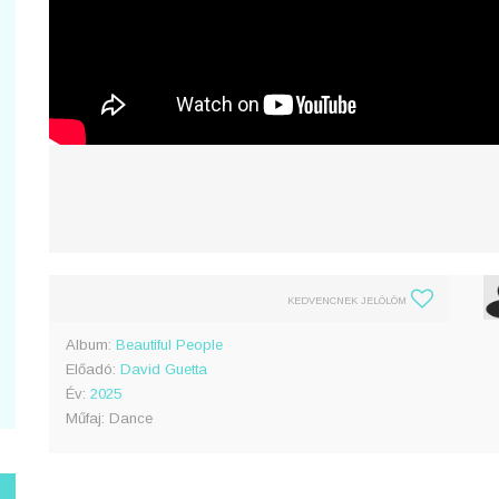
KEDVENCNEK JELÖLÖM
Album:
Beautiful People
Előadó:
David Guetta
Év:
2025
Műfaj: Dance