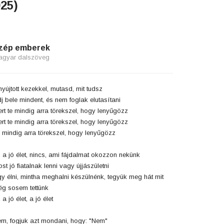
025)
zép emberek
agyar dalszöveg
nyújtott kezekkel, mutasd, mit tudsz
j bele mindent, és nem foglak elutasítani
rt te mindig arra törekszel, hogy lenyűgözz
rt te mindig arra törekszel, hogy lenyűgözz
 mindig arra törekszel, hogy lenyűgözz
 a jó élet, nincs, ami fájdalmat okozzon nekünk
st jó fiatalnak lenni vagy újjászületni
y élni, mintha meghalni készülnénk, tegyük meg hát mit
g sosem tettünk
 a jó élet, a jó élet
m, fogjuk azt mondani, hogy: "Nem"