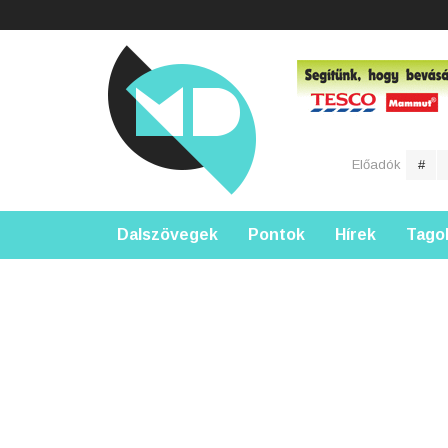
Előadók
#
Dalszövegek
Pontok
Hírek
Tago