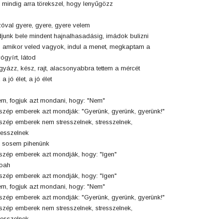
 mindig arra törekszel, hogy lenyűgözz
óval gyere, gyere, gyere velem
junk bele mindent hajnalhasadásig, imádok bulizni
 amikor veled vagyok, indul a menet, megkaptam a
ógyírt, látod
gyázz, kész, rajt, alacsonyabbra tettem a mércét
 a jó élet, a jó élet
m, fogjuk azt mondani, hogy: "Nem"
szép emberek azt mondják: "Gyerünk, gyerünk, gyerünk!"
szép emberek nem stresszelnek, stresszelnek,
resszelnek
 sosem pihenünk
szép emberek azt mondják, hogy: "Igen"
oah
szép emberek azt mondják, hogy: "Igen"
m, fogjuk azt mondani, hogy: "Nem"
szép emberek azt mondják: "Gyerünk, gyerünk, gyerünk!"
szép emberek nem stresszelnek, stresszelnek,
resszelnek