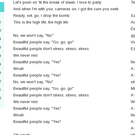
Let's push on 'til the break of dawn, I love to party
Te
And when I'm with you, cameras on, I got the cure you seek
"
Ready, set, go, I drop the bomb
Sz
3
This is the high life, the high life
Ad
1
És
3
No, we won't say, "No"
gy
4
2
Beautiful people say, "Go, go, go"
Vi
3
Beautiful people don't stress, stress, stress
Ez
4
We never rest
8
Beautiful people say, "Yes"
Ne
a
4
Woah
A 
9
6
Beautiful people say, "Yes"
A 
2
No, we won't say, "No"
st
0
Beautiful people say, "Go, go, go"
Mi
1
Beautiful people don't stress, stress, stress
A 
3
We never rest
W
3
Beautiful people say, "Yes"
A 
Woah
Ne
Beautiful people say, "Yes"
A 
A 
Oh-woah
st