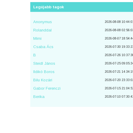
Üdv! A Bethel Live - You Make Me Brave számnál van
Legújabb tagok
egy elírás: "Te készítes utat mindenkinek gogy belépjen
Petr
2023-08-11 00:39:1
Anonymus
2026-08-08 10:44:0
A google transalete-ből copy-paste módszerrel feltöltött
dalokat töröljük, a felhasználót kitiltjuk. Köszi a
Rolanddal
2026-08-08 02:56:0
megértést!
Mimi
piton
2026-08-07 18:54:4
2023-07-08 07:24:1
Csaba Ács
Szia Puncs, hamarosan kiosztjuk a havi pontokat
2026-07-30 19:33:2
piton
2023-07-08 07:23:1
B
2026-07-26 10:37:3
Üdv! Melyik volt a legjobb és a legolvasottabb fordítás 
Steidl János
2026-07-25 09:05:3
múlt hónapban?
Ildikó Boros
Puncs
2026-07-21 14:34:1
2023-05-15 18:21:2
Bilu Kozári
szia Petya, egyelőre nincs, esetleg irj emailt. Köszi!
2026-07-20 23:33:0
piton
2023-05-11 18:41:3
Gabor Ferenczi
2026-07-15 21:04:5
A már beküldött fordításon nincs lehetőség javítani?
Berika
2026-07-10 07:30:4
Petya
2023-05-10 15:15:1
i travel the world,and theseven seas,everybodys looking
for something.,,,,forditas,,,,,utazok a vilagban es a het
tengeren,mindenki keres valamit.,,,,,igy helyes a tobbi az
rendben van.koszi az angol leirasat nekem arra volt
szukegem.koszonom