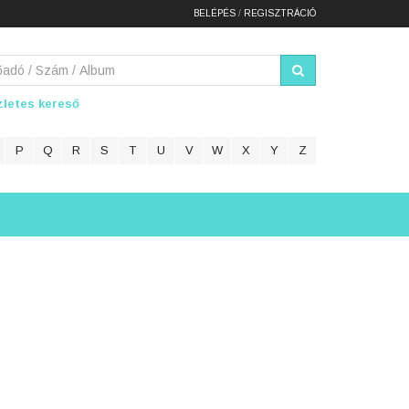
BELÉPÉS
/
REGISZTRÁCIÓ
letes kereső
P
Q
R
S
T
U
V
W
X
Y
Z