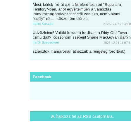
Mesi, kérlek írd át azt a félreferdített sort "Sepultura -
Territory"-ban, ahol egyértelműen a választás
irányítottságáról/vezérléséről van szó, nem valami
"esély"-ről...... köszönöm előre is
Ildikó Kaszás
2023-12-07 23:38:4
Üdvözletem! Valaki le tudná fordítani a Dirty Old Town
című dalt? Köszönöm szépen! Shane MacGovan dalt?n
Ila Dr Szegedyné
2023-12-04 11:07:3
sziasztok, hamarosan átnézzük a rengeteg fordítást:)
piton
2023-11-25 23:46:5
Sziaszok! Az előbb beküldtem Dean Lewis Trust Me
Mate című dalát, de sajnos elfelejtettem bejelentkezni
előtte. Át lehetne még írni a nevemre? Köszi <3
Facebook
mezeskalacs
2023-11-02 19:52:4
Sziasztok, én küldtem Adele Cry Your Heart Out című
számának a fordítását, de véletlen nem voltam
bejelentkezve. A nevemre lehetne írni? Köszi.
Puncs
2023-10-03 20:25:3
Sziasztok, én küldtem be most Taylor Swifttől a Great
Íratkozz fel az RSS csatornára.
War című számot, de véletlen nem voltam bejelentkezve.
A nevemre lehetne írni?
zsirafcica
2023-08-28 22:50:4