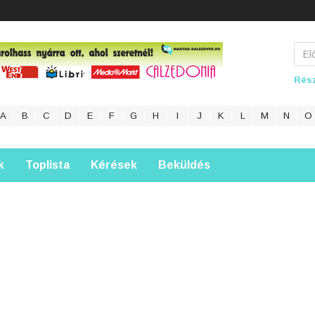
Rész
A
B
C
D
E
F
G
H
I
J
K
L
M
N
O
k
Toplista
Kérések
Beküldés