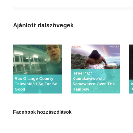
Ajánlott dalszövegek
Israel "IZ"
Rex Orange County -
Kamakawiwoʻole -
t
Television / So Far So
Somewhere Over The
H
Good
Rainbow
Facebook hozzászólások