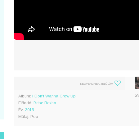
KEDVENCNEK JELÖLÖM
Sa
Album:
I Don't Wanna Grow Up
Előadó:
Bebe Rexha
Év:
2015
Műfaj: Pop