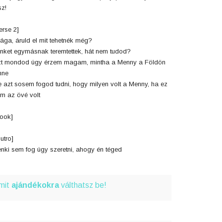
sz!
erse 2]
ága, áruld el mit tehetnék még?
nket egymásnak teremtettek, hát nem tudod?
t mondod úgy érzem magam, mintha a Menny a Földön
nne
 azt sosem fogod tudni, hogy milyen volt a Menny, ha ez
m az övé volt
ook]
utro]
nki sem fog úgy szeretni, ahogy én téged
amit
ajándékokra
válthatsz be!