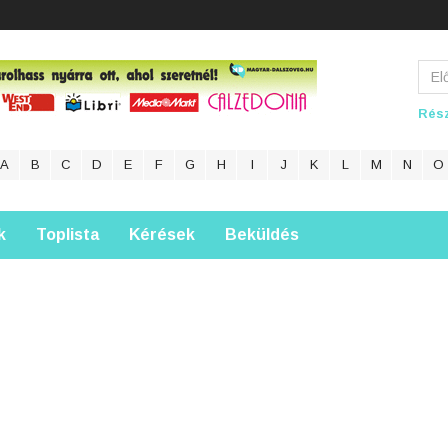
Rész
A
B
C
D
E
F
G
H
I
J
K
L
M
N
O
k
Toplista
Kérések
Beküldés