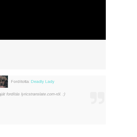
Fordította:
Deadly Lady
ját fordítás lyricstranslate.com-ról. :)