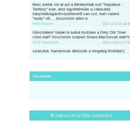
Mesi, kérlek írd át azt a félreferdített sort "Sepultura -
Territory"-ban, ahol egyértelműen a választás
irányítottságáról/vezérléséről van szó, nem valami
"esély"-ről...... köszönöm előre is
Ildikó Kaszás
2023-12-07 23:38:4
Üdvözletem! Valaki le tudná fordítani a Dirty Old Town
című dalt? Köszönöm szépen! Shane MacGovan dalt?n
Ila Dr Szegedyné
2023-12-04 11:07:3
sziasztok, hamarosan átnézzük a rengeteg fordítást:)
piton
2023-11-25 23:46:5
Sziaszok! Az előbb beküldtem Dean Lewis Trust Me
Mate című dalát, de sajnos elfelejtettem bejelentkezni
előtte. Át lehetne még írni a nevemre? Köszi <3
Facebook
mezeskalacs
2023-11-02 19:52:4
Sziasztok, én küldtem Adele Cry Your Heart Out című
számának a fordítását, de véletlen nem voltam
bejelentkezve. A nevemre lehetne írni? Köszi.
Puncs
2023-10-03 20:25:3
Sziasztok, én küldtem be most Taylor Swifttől a Great
Íratkozz fel az RSS csatornára.
War című számot, de véletlen nem voltam bejelentkezve.
A nevemre lehetne írni?
zsirafcica
2023-08-28 22:50:4