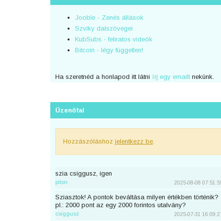
Jooble - Zenés állások
Szviky dalszövegei
KubSubs - feliratos videók
Bitcoin - légy független!
Ha szeretnéd a honlapod itt látni
írj egy emailt
nekünk.
Üzenőfal
Hozzászóláshoz
jelentkezz be
.
szia csiggusz, igen
piton
2025-08-08 07:51:5
Sziasztok! A pontok beváltása milyen értékben történik?
pl.: 2000 pont az egy 2000 forintos utalvány?
csiggusz
2025-07-31 16:09:2