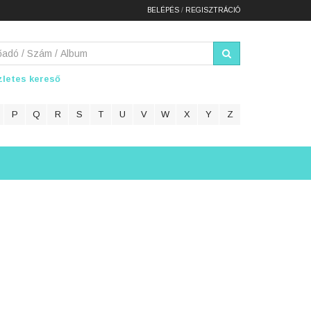
BELÉPÉS
/
REGISZTRÁCIÓ
letes kereső
P
Q
R
S
T
U
V
W
X
Y
Z