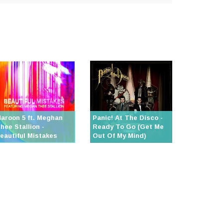
aroon 5 ft. Meghan
Panic! At The Disco -
hee Stallion -
Ready To Go (Get Me
eautiful Mistakes
Out Of My Mind)