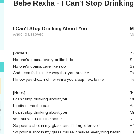
Bebe Rexha - I Can't Stop Drinking
I Can't Stop Drinking About You
M
Angol dalszöveg
M
[Verse 1]
[V
No one's gonna love you like I do
Se
No one's gonna care like i do
Se
And I can feel it in the way that you breathe
És
I know you dream of her while you sleep next to me
Tu
[Hook]
[H
I can't stop drinking about you
Mi
I gotta numb the pain
Az
5
I can't stop drinking about you
Mi
Without you I ain't the same
Né
So pour a shot in my glass and I'll forget forever!
Há
7
So pour a shot in my glass cause it makes everything better!
Há