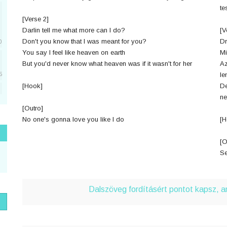
te
[Verse 2]
Darlin tell me what more can I do?
[V
Don't you know that I was meant for you?
Dr
0
You say I feel like heaven on earth
Mi
But you'd never know what heaven was if it wasn't for her
Az
le
5
[Hook]
De
ne
5
[Outro]
No one's gonna love you like I do
[H
1
[O
Se
1
Dalszöveg fordításért pontot kapsz, 
1