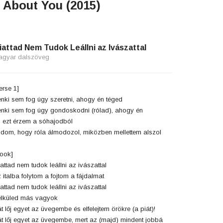
 About You (2015)
iattad Nem Tudok Leállni az Ivászattal
agyar dalszöveg
erse 1]
nki sem fog úgy szeretni, ahogy én téged
nki sem fog úgy gondoskodni (rólad), ahogy én
 ezt érzem a sóhajodból
dom, hogy róla álmodozol, miközben mellettem alszol
ook]
attad nem tudok leállni az ivászattal
 italba folytom a fojtom a fájdalmat
attad nem tudok leállni az ivászattal
lküled más vagyok
t lőj egyet az üvegembe és elfelejtem örökre (a piát)!
t lőj egyet az üvegembe, mert az (majd) mindent jobbá