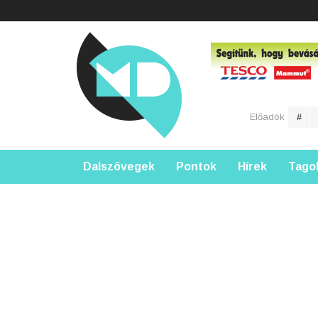
Előadók
#
Dalszövegek
Pontok
Hírek
Tago