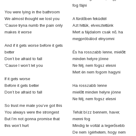
fog fájni
You were lying in the bathroom
We almost thought we lost you
A fürdőben feküdtél
‘Cause tryna numb the pain only
Azt hittük, elvesztettünk
makes it worse
Mert a fájdalom csak nő, ha
megpróbálod elnyomni
And if it gets worse before it gets
better
És ha rosszabb lenne, mielőtt
Don’t be afraid to fall
minden helyre jönne
‘Cause I won’t let you
Ne félj, nem fogsz elesni
Mert én nem fogom hagyni
If it gets worse
Before it gets better
Ha rosszabb lenne
Don’t be afraid to fall
mielőtt minden helyre jönne
Ne félj, nem fogsz elesni
So trust me mate you’ve got this
You always were the strongest
Tehát bízz bennem, haver,
But I’m not gonna promise that
menni fog
this won’t hurt
Mindig te voltál a legerősebb
De nem ígérhetem, hogy nem