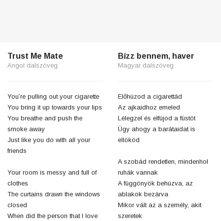
Trust Me Mate
Bízz bennem, haver
Angol dalszöveg
Magyar dalszöveg
You’re pulling out your cigarette
Előhúzod a cigarettád
You bring it up towards your lips
Az ajkaidhoz emeled
You breathe and push the
Lélegzel és elfújod a füstöt
smoke away
Úgy ahogy a barátaidat is
Just like you do with all your
ellököd
friends
A szobád rendetlen, mindenhol
Your room is messy and full of
ruhák vannak
clothes
A függönyök behúzva, az
The curtains drawn the windows
ablakok bezárva
closed
Mikor vált az a személy, akit
When did the person that I love
szeretek