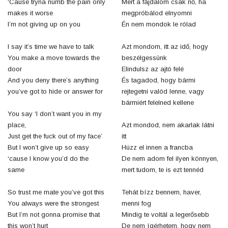
‘Cause tryna numb the pain only
Mert a fájdalom csak nő, ha
makes it worse
megpróbálod elnyomni
I’m not giving up on you
Én nem mondok le rólad
I say it’s time we have to talk
Azt mondom, itt az idő, hogy
You make a move towards the
beszélgessünk
door
Elindulsz az ajtó felé
And you deny there’s anything
És tagadod, hogy bármi
you’ve got to hide or answer for
rejtegetni valód lenne, vagy
bármiért felelned kellene
You say ‘I don’t want you in my
place,
Azt mondod, nem akarlak látni
Just get the fuck out of my face’
itt
But I won’t give up so easy
Húzz el innen a francba
‘cause I know you’d do the
De nem adom fel ilyen könnyen,
same
mert tudom, te is ezt tennéd
So trust me mate you’ve got this
Tehát bízz bennem, haver,
You always were the strongest
menni fog
But I’m not gonna promise that
Mindig te voltál a legerősebb
this won’t hurt
De nem ígérhetem, hogy nem