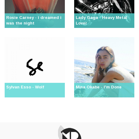
Rosie Carney - i dreamed i
Lady Gaga - Heavy Metal
was the night
Lover
Sylvan Esso - Wolf
Mina Okabe - I'm Done