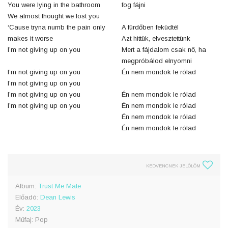
You were lying in the bathroom
fog fájni
We almost thought we lost you
‘Cause tryna numb the pain only
A fürdőben feküdtél
makes it worse
Azt hittük, elvesztettünk
I’m not giving up on you
Mert a fájdalom csak nő, ha
megpróbálod elnyomni
I’m not giving up on you
Én nem mondok le rólad
I’m not giving up on you
I’m not giving up on you
Én nem mondok le rólad
I’m not giving up on you
Én nem mondok le rólad
Én nem mondok le rólad
Én nem mondok le rólad
KEDVENCNEK JELÖLÖM
Album:
Trust Me Mate
Előadó:
Dean Lewis
Év:
2023
Műfaj: Pop