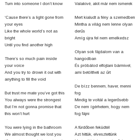
Turn into someone I don’t know
Valakivé, akit már nem ismerek
‘Cause there’s a light gone from
Mert kialudt a fény a szemedben
your eyes
Mintha a világ nem lenne olyan
Like the whole world’s not as
derűs
bright
Amíg újra fel nem emelkedsz
Until you find another high
Olyan sok fájdalom van a
There’s so much pain inside
hangodban
your voice
És próbálod elfojtani bármivel,
And you try to drown it out with
ami betöltheti az űrt
anything to fill the void
De bízz bennem, haver, menni
But trust me mate you’ve got this
fog
You always were the strongest
Mindig te voltál a legerősebb
But I’m not gonna promise that
De nem ígérhetem, hogy nem
this won’t hurt
fog fájni
You were lying in the bathroom
A fürdőben feküdtél
We almost thought we lost you
Azt hittük, elvesztettünk