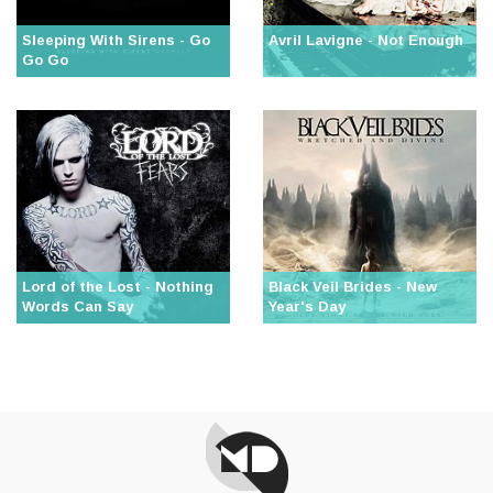
Sleeping With Sirens - Go
Avril Lavigne - Not Enough
Go Go
Lord of the Lost - Nothing
Black Veil Brides - New
Words Can Say
Year's Day