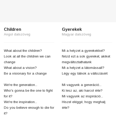
Children
Gyerekek
Angol dalszöveg
Magyar dalszöveg
What about the children?
Mi a helyzet a gyerekekkel?
Look at all the children we can
Nézd ezt a sok gyereket, akiket
change
megváltoztathatunk
What about a vision?
Mi a helyzet a látomássall?
Be a visionary for a change
Légy egy látnok a változásért
We're the generation...
Mi vagyunk a generáció...
Who's gonna be the one to fight
Ki lesz az, aki harcol érte?
for it?
Mi vagyunk az inspiráció...
We're the inspiration...
Hiszel eléggé, hogy meghalj
Do you believe enough to die for
érte?
it?