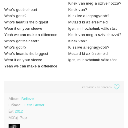
Kinek van meg a szíve hozzá?
Who's got the heart
Kinek van?
Who's got it?
Ki szíve a legnagyobb?
Who's heart is the biggest
Mutasd ki az érzelmeid
Wear it on your sleeve
Igen, mi hozhatunk változást
Yeah we can make a difference
Kinek van meg a szíve hozzá?
Who's got the heart?
Kinek van?
Who's got it?
Ki szíve a legnagyobb?
Who's heart is the biggest
Mutasd ki az érzelmeid
Wear it on your sleeve
Igen, mi hozhatunk változást
Yeah we can make a difference
KEDVENCNEK JELÖLÖM
Album:
Believe
Előadó:
Justin Bieber
Év:
2012
Műfaj: Pop