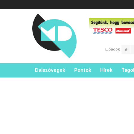
Előadók
#
Dalszövegek
Pontok
Hírek
Tago