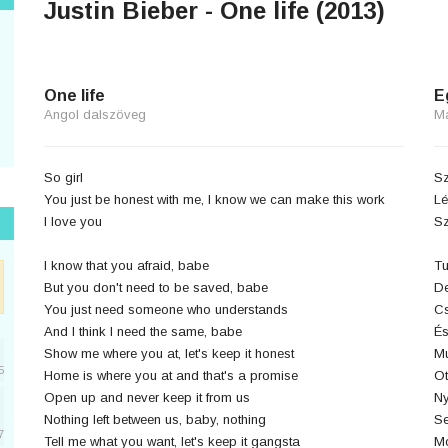
Justin Bieber - One life (2013)
One life
E
Angol dalszöveg
M
So girl
Sz
You just be honest with me, I know we can make this work
Lé
I love you
Sz
I know that you afraid, babe
Tu
But you don't need to be saved, babe
De
You just need someone who understands
Cs
And I think I need the same, babe
És
Show me where you at, let's keep it honest
Mu
5
Home is where you at and that's a promise
Ot
Open up and never keep it from us
Ny
Nothing left between us, baby, nothing
Se
7
Tell me what you want, let's keep it gangsta
Mo