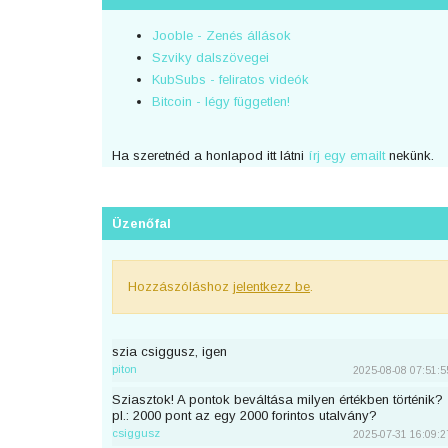
Jooble - Zenés állások
Szviky dalszövegei
KubSubs - feliratos videók
Bitcoin - légy független!
Ha szeretnéd a honlapod itt látni
írj egy emailt
nekünk.
Üzenőfal
Hozzászóláshoz
jelentkezz be
.
szia csiggusz, igen
piton
2025-08-08 07:51:5
Sziasztok! A pontok beváltása milyen értékben történik?
pl.: 2000 pont az egy 2000 forintos utalvány?
csiggusz
2025-07-31 16:09:2