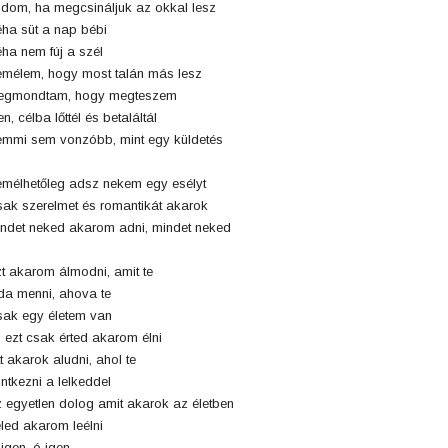
dom, ha megcsináljuk az okkal lesz
ha süt a nap bébi
ha nem fúj a szél
mélem, hogy most talán más lesz
egmondtam, hogy megteszem
en, célba lőttél és betaláltál
mmi sem vonzóbb, mint egy küldetés
mélhetőleg adsz nekem egy esélyt
ak szerelmet és romantikát akarok
ndet neked akarom adni, mindet neked
t akarom álmodni, amit te
a menni, ahova te
ak egy életem van
 ezt csak érted akarom élni
t akarok aludni, ahol te
intkezni a lelkeddel
 egyetlen dolog amit akarok az életben
led akarom leélni
igen, ó igen