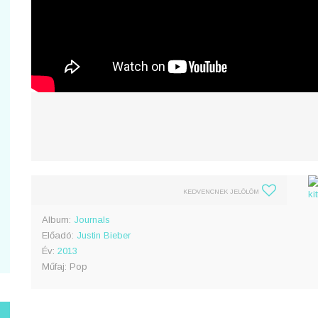
KEDVENCNEK JELÖLÖM
Album:
Journals
Előadó:
Justin Bieber
Év:
2013
Műfaj: Pop