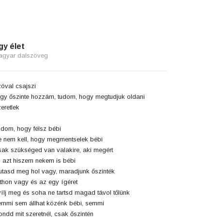
gy élet
agyar dalszöveg
óval csajszi
gy őszinte hozzám, tudom, hogy megtudjuk oldani
eretlek
dom, hogy félsz bébi
 nem kell, hogy megmentselek bébi
ak szükséged van valakire, aki megért
 azt hiszem nekem is bébi
tasd meg hol vagy, maradjunk őszinték
thon vagy és az egy ígéret
ílj meg és soha ne tartsd magad távol tőlünk
mmi sem állhat közénk bébi, semmi
ndd mit szeretnél, csak őszintén