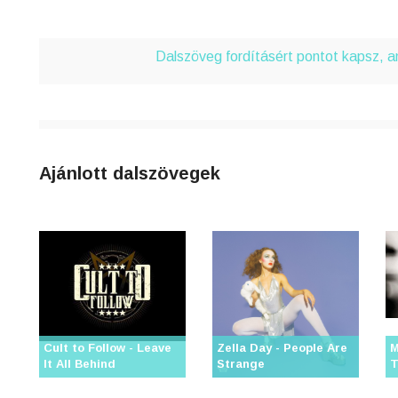
Dalszöveg fordításért pontot kapsz, 
Ajánlott dalszövegek
Cult to Follow - Leave
Zella Day - People Are
M
It All Behind
Strange
T