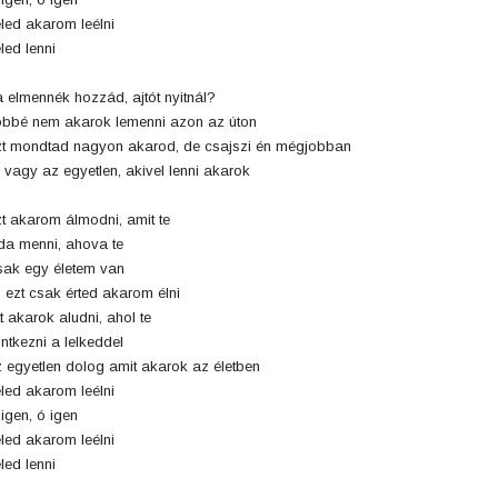
led akarom leélni
led lenni
 elmennék hozzád, ajtót nyitnál?
bbé nem akarok lemenni azon az úton
t mondtad nagyon akarod, de csajszi én mégjobban
 vagy az egyetlen, akivel lenni akarok
t akarom álmodni, amit te
a menni, ahova te
ak egy életem van
 ezt csak érted akarom élni
t akarok aludni, ahol te
intkezni a lelkeddel
 egyetlen dolog amit akarok az életben
led akarom leélni
igen, ó igen
led akarom leélni
led lenni