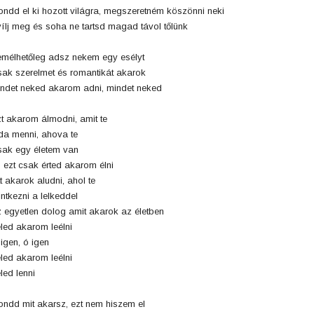
ndd el ki hozott világra, megszeretném köszönni neki
ílj meg és soha ne tartsd magad távol tőlünk
mélhetőleg adsz nekem egy esélyt
ak szerelmet és romantikát akarok
ndet neked akarom adni, mindet neked
t akarom álmodni, amit te
a menni, ahova te
ak egy életem van
 ezt csak érted akarom élni
t akarok aludni, ahol te
intkezni a lelkeddel
 egyetlen dolog amit akarok az életben
led akarom leélni
igen, ó igen
led akarom leélni
led lenni
ndd mit akarsz, ezt nem hiszem el