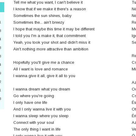
Tell me what you want, I can't believe it
Tu
I know that if we make it there's a reason
Né
"
Sometimes the sun shines, baby
Né
3
Sometimes the... ain't breezy
Re
1
I hope that maybe this time it may be different
M
3
I told you I'm a make it, that commitment
Ig
4
2
Yeah, you took your shot and didn't miss it
Se
3
Ain't nothing more attractive than ambition
4
Re
8
Hopefully you'll give me a chance
Cs
a
4
All I want is love and romance
Mi
9
6
I wanna give it all, give it all to you
2
Az
0
I wanna dream what you dream
Od
1
Go where you're going
Cs
3
I only have one life
És
3
And I only wanna live it with you
Ot
I wanna sleep where you sleep
Ér
Connect with your soul
Az
The only thing I want in life
Ve
I only wanna live it with you
Ó 