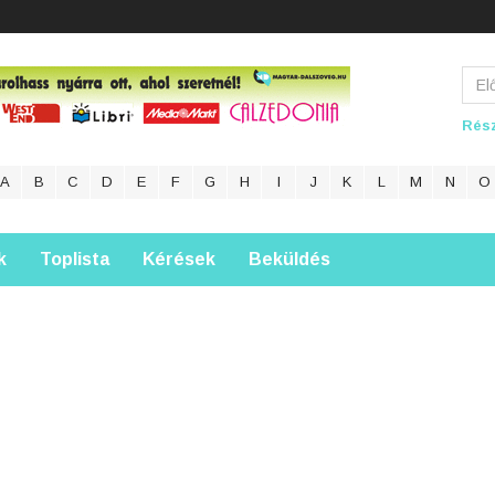
Rész
A
B
C
D
E
F
G
H
I
J
K
L
M
N
O
k
Toplista
Kérések
Beküldés