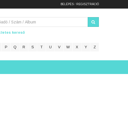
BELÉPÉS
/
REGISZTRÁCIÓ
letes kereső
P
Q
R
S
T
U
V
W
X
Y
Z