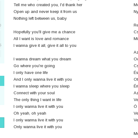
Tell me who created you, I'd thank her
Mo
Open up and never keep it from us
Ny
Nothing left between us, baby
Re
0
Hopefully you'll give me a chance
Cs
All I want is love and romance
Mi
I wanna give it all, give it all to you
5
Az
I wanna dream what you dream
Od
5
Go where you're going
Cs
I only have one life
És
And I only wanna live it with you
Ot
1
I wanna sleep where you sleep
Ér
Connect with your soul
Az
The only thing I want in life
Ve
I only wanna live it with you
Ó 
1
Oh yeah, oh yeah
Ve
I only wanna live it with you
Ve
Only wanna live it with you
Mo
1