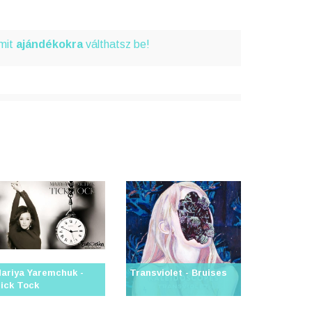
amit
ajándékokra
válthatsz be!
ariya Yaremchuk -
Transviolet - Bruises
ick Tock