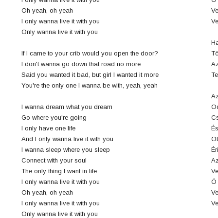
4
Oh yeah, oh yeah
Ve
I only wanna live it with you
Ve
n
Only wanna live it with you
8
Ha
If I came to your crib would you open the door?
Tö
I don't wanna go down that road no more
Az
0
Said you wanted it bad, but girl I wanted it more
Te
You're the only one I wanna be with, yeah, yeah
3
Az
I wanna dream what you dream
Od
Go where you're going
Cs
I only have one life
És
6
And I only wanna live it with you
Ot
I wanna sleep where you sleep
Ér
j
Connect with your soul
Az
The only thing I want in life
Ve
0
I only wanna live it with you
Ó 
Oh yeah, oh yeah
Ve
I only wanna live it with you
Ve
Only wanna live it with you