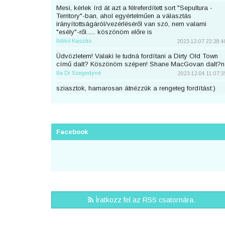
Mesi, kérlek írd át azt a félreferdített sort "Sepultura -
Territory"-ban, ahol egyértelműen a választás
irányítottságáról/vezérléséről van szó, nem valami
"esély"-ről...... köszönöm előre is
Ildikó Kaszás
2023-12-07 23:38:4
Üdvözletem! Valaki le tudná fordítani a Dirty Old Town
című dalt? Köszönöm szépen! Shane MacGovan dalt?n
Ila Dr Szegedyné
2023-12-04 11:07:3
sziasztok, hamarosan átnézzük a rengeteg fordítást:)
piton
2023-11-25 23:46:5
Sziaszok! Az előbb beküldtem Dean Lewis Trust Me
Mate című dalát, de sajnos elfelejtettem bejelentkezni
előtte. Át lehetne még írni a nevemre? Köszi <3
Facebook
mezeskalacs
2023-11-02 19:52:4
Sziasztok, én küldtem Adele Cry Your Heart Out című
számának a fordítását, de véletlen nem voltam
bejelentkezve. A nevemre lehetne írni? Köszi.
Puncs
2023-10-03 20:25:3
Sziasztok, én küldtem be most Taylor Swifttől a Great
Íratkozz fel az RSS csatornára.
War című számot, de véletlen nem voltam bejelentkezve.
A nevemre lehetne írni?
zsirafcica
2023-08-28 22:50:4