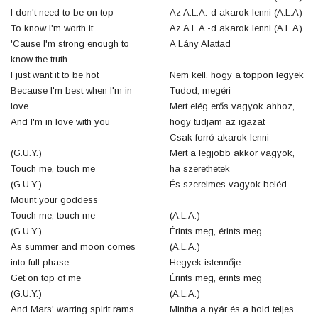
I don't need to be on top
Az A.L.A.-d akarok lenni (A.L.A)
To know I'm worth it
Az A.L.A.-d akarok lenni (A.L.A)
'Cause I'm strong enough to
A Lány Alattad
know the truth
I just want it to be hot
Nem kell, hogy a toppon legyek
Because I'm best when I'm in
Tudod, megéri
love
Mert elég erős vagyok ahhoz,
And I'm in love with you
hogy tudjam az igazat
Csak forró akarok lenni
(G.U.Y.)
Mert a legjobb akkor vagyok,
Touch me, touch me
ha szerethetek
(G.U.Y.)
És szerelmes vagyok beléd
Mount your goddess
Touch me, touch me
(A.L.A.)
(G.U.Y.)
Érints meg, érints meg
As summer and moon comes
(A.L.A.)
into full phase
Hegyek istennője
Get on top of me
Érints meg, érints meg
(G.U.Y.)
(A.L.A.)
And Mars' warring spirit rams
Mintha a nyár és a hold teljes