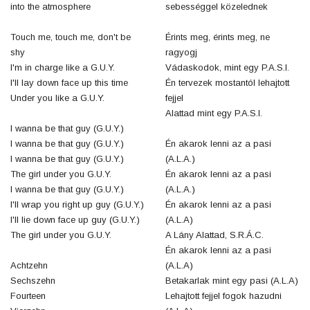
into the atmosphere
sebességgel közelednek
Touch me, touch me, don't be
Érints meg, érints meg, ne
shy
ragyogj
I'm in charge like a G.U.Y.
Vádaskodok, mint egy P.A.S.I.
I'll lay down face up this time
Én tervezek mostantól lehajtott
Under you like a G.U.Y.
fejjel
Alattad mint egy P.A.S.I.
I wanna be that guy (G.U.Y.)
I wanna be that guy (G.U.Y.)
Én akarok lenni az a pasi
I wanna be that guy (G.U.Y.)
(A.L.A.)
The girl under you G.U.Y.
Én akarok lenni az a pasi
I wanna be that guy (G.U.Y.)
(A.L.A.)
I'll wrap you right up guy (G.U.Y.)
Én akarok lenni az a pasi
I'll lie down face up guy (G.U.Y.)
(A.L.A)
The girl under you G.U.Y.
A Lány Alattad, S.R.Á.C.
Én akarok lenni az a pasi
Achtzehn
(A.L.A)
Sechszehn
Betakarlak mint egy pasi (A.L.A)
Fourteen
Lehajtott fejjel fogok hazudni