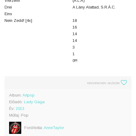
Vierzehn
(A.L.A)
Drei
A Lány Alattad, S.R.Á.C.
Eins
Nein Zedd! [4x]
18
16
14
14
3
1
0!!!
KEDVENCNEK JELÖLÖM
Album:
Artpop
Előadó:
Lady Gaga
Év:
2013
Műfaj: Pop
Fordította:
AnneTaylor