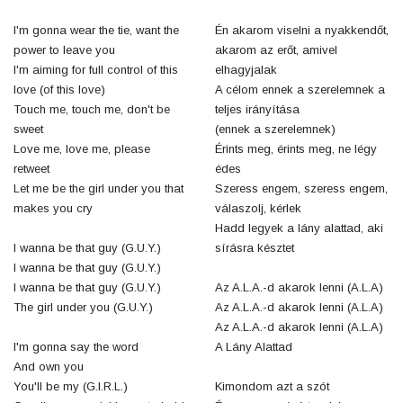
I'm gonna wear the tie, want the
Én akarom viselni a nyakkendőt,
power to leave you
akarom az erőt, amivel
I'm aiming for full control of this
elhagyjalak
love (of this love)
A célom ennek a szerelemnek a
Touch me, touch me, don't be
teljes irányítása
sweet
(ennek a szerelemnek)
Love me, love me, please
Érints meg, érints meg, ne légy
retweet
édes
Let me be the girl under you that
Szeress engem, szeress engem,
makes you cry
válaszolj, kérlek
Hadd legyek a lány alattad, aki
I wanna be that guy (G.U.Y.)
sírásra késztet
I wanna be that guy (G.U.Y.)
I wanna be that guy (G.U.Y.)
Az A.L.A.-d akarok lenni (A.L.A)
The girl under you (G.U.Y.)
Az A.L.A.-d akarok lenni (A.L.A)
Az A.L.A.-d akarok lenni (A.L.A)
I'm gonna say the word
A Lány Alattad
And own you
You'll be my (G.I.R.L.)
Kimondom azt a szót