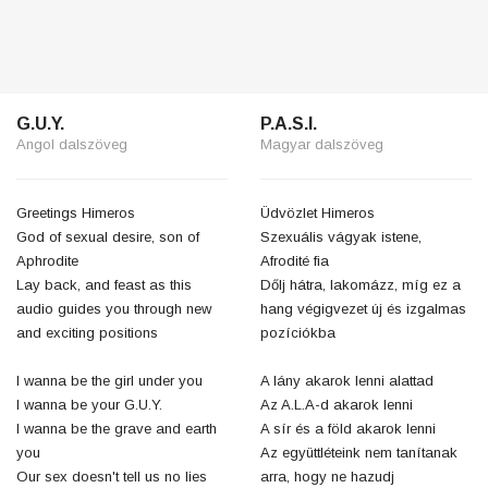
G.U.Y.
P.A.S.I.
Angol dalszöveg
Magyar dalszöveg
Greetings Himeros
Üdvözlet Himeros
God of sexual desire, son of
Szexuális vágyak istene,
Aphrodite
Afrodité fia
Lay back, and feast as this
Dőlj hátra, lakomázz, míg ez a
audio guides you through new
hang végigvezet új és izgalmas
and exciting positions
pozíciókba
I wanna be the girl under you
A lány akarok lenni alattad
I wanna be your G.U.Y.
Az A.L.A-d akarok lenni
I wanna be the grave and earth
A sír és a föld akarok lenni
you
Az együttléteink nem tanítanak
Our sex doesn't tell us no lies
arra, hogy ne hazudj