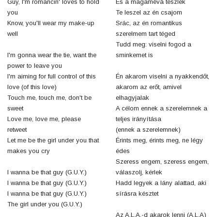
Guy, I'm romancin' loves to hold
És a magamévá teszlek
you
Te leszel az én csajom
Know, you'll wear my make-up
Srác, az én romantikus
well
szerelmem tart téged
Tudd meg: viselni fogod a
I'm gonna wear the tie, want the
sminkemet is
power to leave you
I'm aiming for full control of this
Én akarom viselni a nyakkendőt,
love (of this love)
akarom az erőt, amivel
Touch me, touch me, don't be
elhagyjalak
sweet
A célom ennek a szerelemnek a
Love me, love me, please
teljes irányítása
retweet
(ennek a szerelemnek)
Let me be the girl under you that
Érints meg, érints meg, ne légy
makes you cry
édes
Szeress engem, szeress engem,
I wanna be that guy (G.U.Y.)
válaszolj, kérlek
I wanna be that guy (G.U.Y.)
Hadd legyek a lány alattad, aki
I wanna be that guy (G.U.Y.)
sírásra késztet
The girl under you (G.U.Y.)
Az A.L.A.-d akarok lenni (A.L.A)