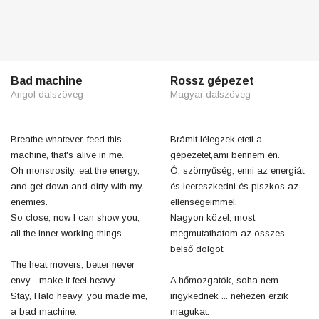
Bad machine
Rossz gépezet
Angol dalszöveg
Magyar dalszöveg
Breathe whatever, feed this
Brámit lélegzek,eteti a
machine, that's alive in me.
gépezetet,ami bennem én.
Oh monstrosity, eat the energy,
Ó, szörnyűség, enni az energiát,
and get down and dirty with my
és leereszkedni és piszkos az
enemies.
ellenségeimmel.
So close, now I can show you,
Nagyon közel, most
all the inner working things.
megmutathatom az összes
belső dolgot.
The heat movers, better never
envy... make it feel heavy.
A hőmozgatók, soha nem
Stay, Halo heavy, you made me,
irigykednek ... nehezen érzik
a bad machine.
magukat.