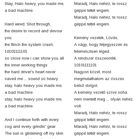
Stay, Halo heavy, you made me,
Maradj, Halo nehéz, te rossz
a bad machine.
géppé tettél engem.
Maradj, Halo nehéz, te rossz
Hard wired, Shot through,
géppé tettél engem.
the desire to record and devour
you.
Kemény vezeték, Lövés,
the flinch the system crash,
A vágy, hogy feljegyezzen és
10101111101
felemésztsen téged.
so close now i can show you all
A rendszer összeomlik,
the inner working things
10101111101
the hard driver's heart never
Nagyon közel, most
saved me ... sound so heavy.
megmutathatom az összes
stay, halo heavy you made me,
belső dolgot.
a bad machine.
A kemény vezető szíve soha
stay, halo heavy you made me,
nem mentett meg ... olyan nehéz
a bad machine.
volt.
Maradj, Halo nehéz, te rossz
And I continue forth with every
géppé tettél engem.
cog and every grindin' gear
Maradj, Halo nehéz, te rossz
The sun is glistening off my skin
géppé tettél engem.