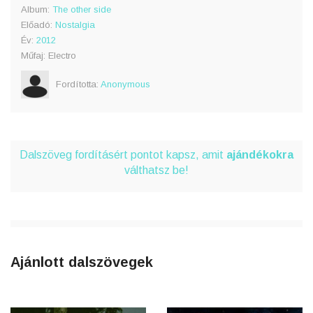
Album:
The other side
Előadó:
Nostalgia
Év:
2012
Műfaj: Electro
Fordította:
Anonymous
Dalszöveg fordításért pontot kapsz, amit
ajándékokra
válthatsz be!
Ajánlott dalszövegek