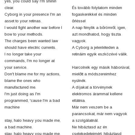
yes, you could say I'm shinin
clear.
És tovább folytatom minden
Cyborg in your presence I'm an
fogaskerékkel és minden
asset to your retinas.
őrléssel
I would fight another war before I
A nap fénylik a bőrömről, igen,
bow to your methods.
azt mondhatod, hogy tiszta
The charges been wanted law
vagyok.
should have electric currents.
A Cyborg a jelenléteden a
I no longer take your
retináim egyik eszközévé válik.
commands, I'm no longer at
your service.
Harcolnék egy másik háborúval,
Don't blame me for my actions,
mielőtt a módszereimhez
blame the ones who
nyúlnék.
manufactured me.
A díjakat a törvénynek
I'm just doing as I'm
elektromos árammal kellene
programmed, 'cause I'm a bad
ellátnia.
machine
Már nem veszem be a
parancsokat, már nem vagyok
stay, halo heavy you made me,
a szolgálatnál.
a bad machine.
Ne hibáztasd az én
stay, halo heavy you made me,
cselekedeteimért, hibáztasd