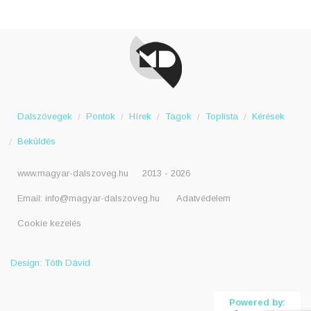
Dalszövegek
Pontok
Hírek
Tagok
Toplista
Kérések
Beküldés
www.magyar-dalszoveg.hu
2013 - 2026
Email:
info@magyar-dalszoveg.hu
Adatvédelem
Cookie kezelés
Design: Tóth Dávid
Powered by: