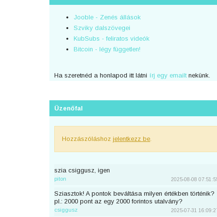
Jooble - Zenés állások
Szviky dalszövegei
KubSubs - feliratos videók
Bitcoin - légy független!
Ha szeretnéd a honlapod itt látni
írj egy emailt
nekünk.
Üzenőfal
Hozzászóláshoz
jelentkezz be
.
szia csiggusz, igen
piton
2025-08-08 07:51:5
Sziasztok! A pontok beváltása milyen értékben történik?
pl.: 2000 pont az egy 2000 forintos utalvány?
csiggusz
2025-07-31 16:09:2