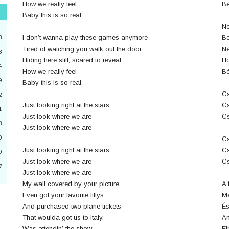
How we really feel
Bé
Baby this is so real
"
Ne
3
I don’t wanna play these games anymore
Be
3
Tired of watching you walk out the door
Né
8
Hiding here still, scared to reveal
Ho
4
2
How we really feel
Bé
9
Baby this is so real
4
Cs
2
Just looking right at the stars
Cs
a
1
Just look where we are
Cs
3
6
Just look where we are
9
Cs
0
Just looking right at the stars
Cs
9
Just look where we are
Cs
7
Just look where we are
3
My wall covered by your picture,
A 
Even got your favorite lillys
Mé
And purchased two plane tickets
És
That woulda got us to Italy.
Am
Was attendin’ the show,
El