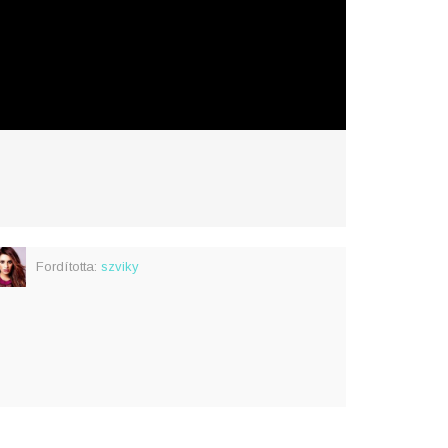
Fordította:
szviky