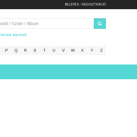
BELÉPÉS
/
REGISZTRÁCIÓ
letes kereső
P
Q
R
S
T
U
V
W
X
Y
Z