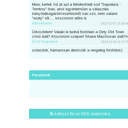
Mesi, kérlek írd át azt a félreferdített sort "Sepultura -
Territory"-ban, ahol egyértelműen a választás
irányítottságáról/vezérléséről van szó, nem valami
"esély"-ről...... köszönöm előre is
Ildikó Kaszás
2023-12-07 23:38:4
Üdvözletem! Valaki le tudná fordítani a Dirty Old Town
című dalt? Köszönöm szépen! Shane MacGovan dalt?n
Ila Dr Szegedyné
2023-12-04 11:07:3
sziasztok, hamarosan átnézzük a rengeteg fordítást:)
piton
2023-11-25 23:46:5
Sziaszok! Az előbb beküldtem Dean Lewis Trust Me
Mate című dalát, de sajnos elfelejtettem bejelentkezni
előtte. Át lehetne még írni a nevemre? Köszi <3
Facebook
mezeskalacs
2023-11-02 19:52:4
Sziasztok, én küldtem Adele Cry Your Heart Out című
számának a fordítását, de véletlen nem voltam
bejelentkezve. A nevemre lehetne írni? Köszi.
Puncs
2023-10-03 20:25:3
Sziasztok, én küldtem be most Taylor Swifttől a Great
Íratkozz fel az RSS csatornára.
War című számot, de véletlen nem voltam bejelentkezve.
A nevemre lehetne írni?
zsirafcica
2023-08-28 22:50:4