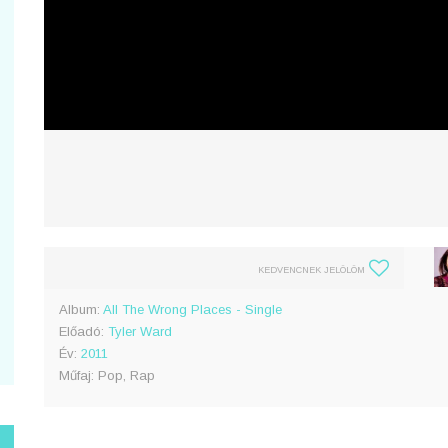
KEDVENCNEK JELÖLÖM
Album:
All The Wrong Places - Single
Előadó:
Tyler Ward
Év:
2011
Műfaj: Pop, Rap