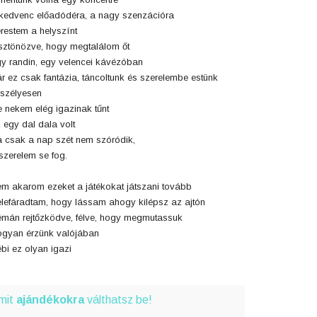
kedvenc előadódéra, a nagy szenzációra
restem a helyszínt
ztönözve, hogy megtalálom őt
y randin, egy velencei kávézóban
r ez csak fantázia, táncoltunk és szerelembe estünk
szélyesen
 nekem elég igazinak tűnt
 egy dal dala volt
 csak a nap szét nem szóródik,
szerelem se fog.
m akarom ezeket a játékokat játszani tovább
lefáradtam, hogy lássam ahogy kilépsz az ajtón
mán rejtőzködve, félve, hogy megmutassuk
gyan érzünk valójában
bi ez olyan igazi
amit
ajándékokra
válthatsz be!