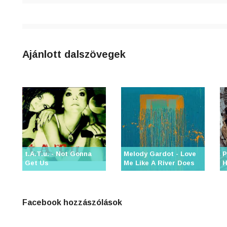
Ajánlott dalszövegek
t.A.T.u. - Not Gonna
Melody Gardot - Love
P
Get Us
Me Like A River Does
H
Facebook hozzászólások