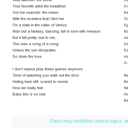
4
Your favorite artist the headliner;
A 
Got me searchin’ the venue
Ke
n
With the incentive that I find her.
Ös
8
On a date in the cafes of Venice,
Eg
Was but a fantasy, dancing, fall in love with menace;
Bá
But it felt pretty real to me,
ve
0
This was a song of a song;
De
Unless the sun dissipates,
Ez
3
So does the love.
Ha
A 
I don’t wanna play these games anymore
Tired of watching you walk out the door
Ne
6
Hiding here still, scared to reveal
Be
How we really feel
Né
j
Baby this is so real
Ho
Bé
0
Dalszöveg fordításért pontot kapsz, 