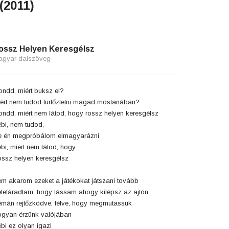
(2011)
ossz Helyen Keresgélsz
agyar dalszöveg
ndd, miért buksz el?
ért nem tudod türtőztetni magad mostanában?
ndd, miért nem látod, hogy rossz helyen keresgélsz
bi, nem tudod,
 én megpróbálom elmagyarázni
bi, miért nem látod, hogy
ssz helyen keresgélsz
m akarom ezeket a játékokat játszani tovább
lefáradtam, hogy lássam ahogy kilépsz az ajtón
mán rejtőzködve, félve, hogy megmutassuk
gyan érzünk valójában
bi ez olyan igazi