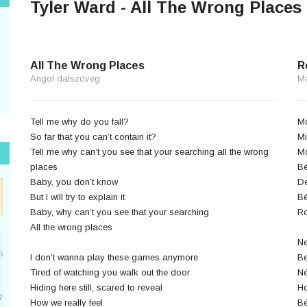
Tyler Ward - All The Wrong Places 
All The Wrong Places
R
Angol dalszöveg
M
Tell me why do you fall?
Mo
So far that you can’t contain it?
Mi
Tell me why can’t you see that your searching all the wrong
Mo
places
Bé
Baby, you don’t know
De
But I will try to explain it
Bé
Baby, why can’t you see that your searching
Ro
All the wrong places
Ne
5
I don’t wanna play these games anymore
Be
Tired of watching you walk out the door
Né
Hiding here still, scared to reveal
Ho
7
How we really feel
Bé