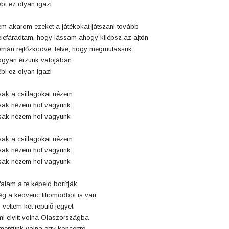
bi ez olyan igazi
m akarom ezeket a játékokat játszani tovább
lefáradtam, hogy lássam ahogy kilépsz az ajtón
mán rejtőzködve, félve, hogy megmutassuk
gyan érzünk valójában
bi ez olyan igazi
ak a csillagokat nézem
ak nézem hol vagyunk
ak nézem hol vagyunk
ak a csillagokat nézem
ak nézem hol vagyunk
ak nézem hol vagyunk
falam a te képeid borítják
g a kedvenc liliomodból is van
 vettem két repülő jegyet
i elvitt volna Olaszországba
mentünk volna egy koncertre