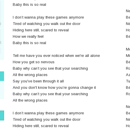
Baby this is so real
Ne
I don’t wanna play these games anymore
Be
Tired of watching you walk out the door
Né
0
Hiding here still, scared to reveal
Ho
How we really feel
Bé
Baby this is so real
5
Mo
Tell me have you ever noticed when we're all alone
Mi
5
How you get so nervous
Bé
Baby why can’t you see that your searching
Ro
All the wrong places
Az
1
Say you've been through it all
Tu
And you don't know how you’re gonna change it
Bé
Baby why can’t you see that your searching
Ro
All the wrong places
1
Ne
I don’t wanna play these games anymore
Be
Tired of watching you walk out the door
Né
Hiding here still, scared to reveal
Ho
1