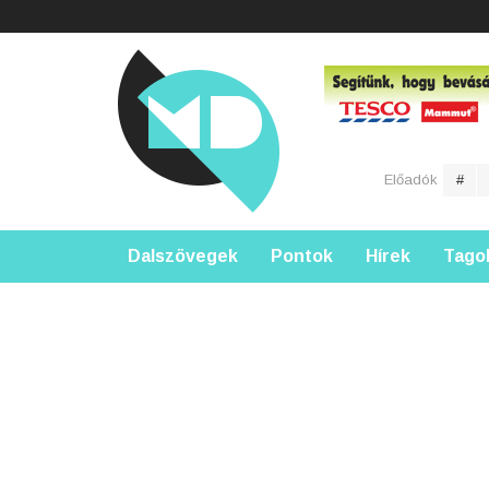
Előadók
#
Dalszövegek
Pontok
Hírek
Tago