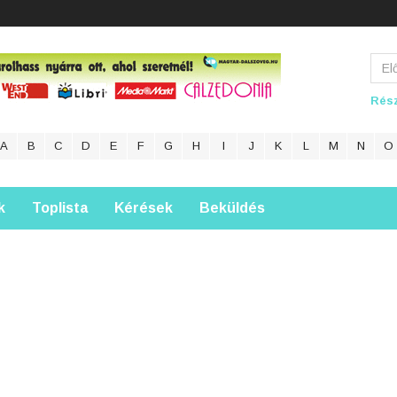
Rész
A
B
C
D
E
F
G
H
I
J
K
L
M
N
O
k
Toplista
Kérések
Beküldés