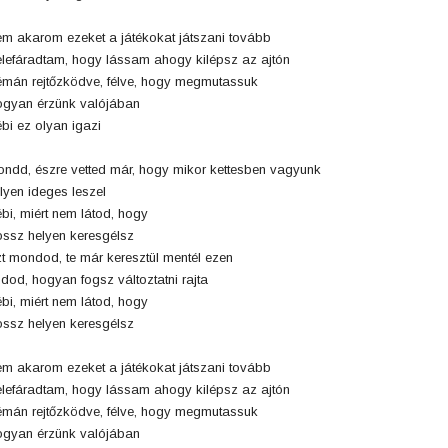
m akarom ezeket a játékokat játszani tovább
lefáradtam, hogy lássam ahogy kilépsz az ajtón
mán rejtőzködve, félve, hogy megmutassuk
gyan érzünk valójában
bi ez olyan igazi
ndd, észre vetted már, hogy mikor kettesben vagyunk
lyen ideges leszel
bi, miért nem látod, hogy
ssz helyen keresgélsz
t mondod, te már keresztül mentél ezen
dod, hogyan fogsz változtatni rajta
bi, miért nem látod, hogy
ssz helyen keresgélsz
m akarom ezeket a játékokat játszani tovább
lefáradtam, hogy lássam ahogy kilépsz az ajtón
mán rejtőzködve, félve, hogy megmutassuk
gyan érzünk valójában