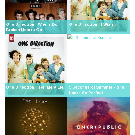
One Direction - Where Do
One Direction - I Wish
Broken Hearts Go
One Direction - Tell Me A Lie
5 Seconds of Summer - She
Looks So Perfect