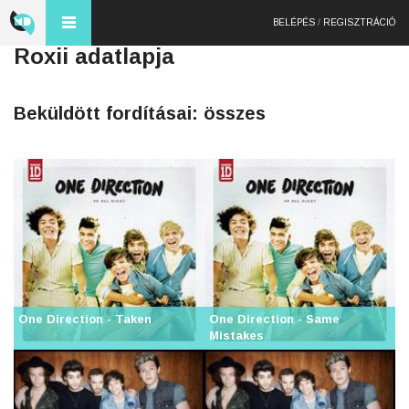
BELÉPÉS
/
REGISZTRÁCIÓ
Roxii adatlapja
Beküldött fordításai: összes
One Direction - Taken
One Direction - Same
Mistakes