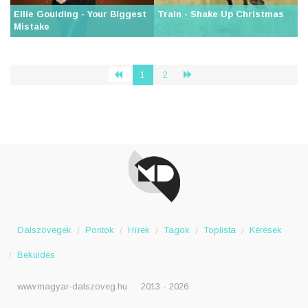
Ellie Goulding - Your Biggest
Train - Shake Up Christmas
Mistake
1
2
‹
›
Dalszövegek
Pontok
Hírek
Tagok
Toplista
Kérések
Beküldés
www.magyar-dalszoveg.hu
2013 - 2026