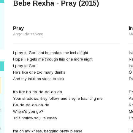
Bebe Rexha - Pray (2015)
Pray
I
Angol dalszöveg
M
I pray to God that he makes me feel alright
Is
Hope He gets me through this one more night
Re
I pray to God
Is
He's like one too many drinks
Ő 
And my intuition starts to sink
És
It's like ba-da-da-da-da-da
Ez
Your shadows, they follow, and they're haunting me
Az
Ba-da-da-da-da-da
R
5
Where'd you go?
Me
This hollow soul is lonely
Ez
7
I'm on my knees, begging pretty please
Té