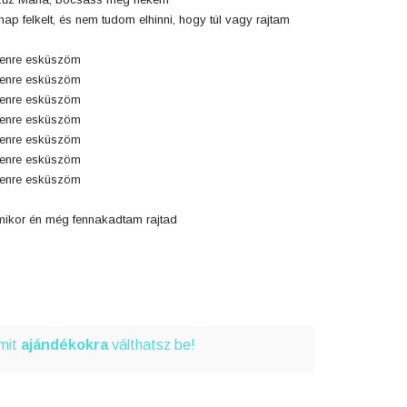
nap felkelt, és nem tudom elhinni, hogy túl vagy rajtam
tenre esküszöm
tenre esküszöm
tenre esküszöm
tenre esküszöm
tenre esküszöm
tenre esküszöm
tenre esküszöm
ikor én még fennakadtam rajtad
amit
ajándékokra
válthatsz be!