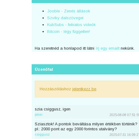
Jooble - Zenés állások
Szviky dalszövegei
KubSubs - feliratos videók
Bitcoin - légy független!
Ha szeretnéd a honlapod itt látni
írj egy emailt
nekünk.
Üzenőfal
Hozzászóláshoz
jelentkezz be
.
szia csiggusz, igen
piton
2025-08-08 07:51:5
Sziasztok! A pontok beváltása milyen értékben történik?
pl.: 2000 pont az egy 2000 forintos utalvány?
csiggusz
2025-07-31 16:09:2