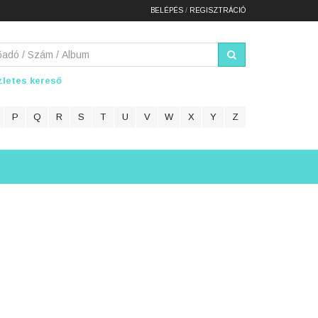
BELÉPÉS
/
REGISZTRÁCIÓ
letes kereső
P
Q
R
S
T
U
V
W
X
Y
Z