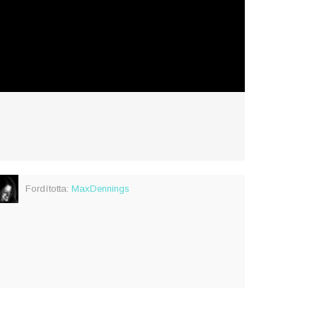
Fordította:
MaxDennings