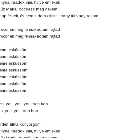
nyira imádok inni, hülye emlékek
űz Mária, bocsáss meg nekem
nap felkelt, és nem tudom elhinni, hogy túl vagy rajtam
ikor én még fennakadtam rajtad
ikor én még fennakadtam rajtad
tenre esküszöm
tenre esküszöm
tenre esküszöm
tenre esküszöm
tenre esküszöm
tenre esküszöm
tenre esküszöm
h, you, you, you, ooh hoo
u, you, you, ooh hoo
rden állva könyörgöm
nyira imádok inni, hülye emlékek
űz Mária, bocsáss meg nekem