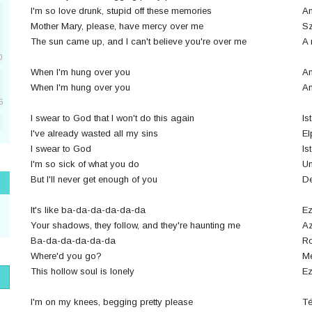
I'm so love drunk, stupid off these memories
An
Mother Mary, please, have mercy over me
Sz
The sun came up, and I can't believe you're over me
A 
0
When I'm hung over you
Am
When I'm hung over you
Am
5
I swear to God that I won't do this again
Is
I've already wasted all my sins
El
5
I swear to God
Is
I'm so sick of what you do
Un
But I'll never get enough of you
De
1
It's like ba-da-da-da-da-da
Ez
Your shadows, they follow, and they're haunting me
Az
Ba-da-da-da-da-da
R
1
Where'd you go?
Me
This hollow soul is lonely
Ez
I'm on my knees, begging pretty please
Té
1