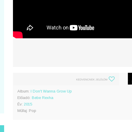
KEDVENCNEK JELÖLÖM
Album:
I Don't Wanna Grow Up
Előadó:
Bebe Rexha
Év:
2015
Műfaj: Pop