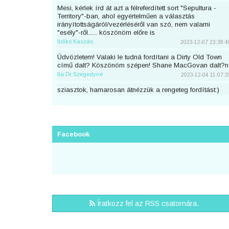
Mesi, kérlek írd át azt a félreferdített sort "Sepultura -
Territory"-ban, ahol egyértelműen a választás
irányítottságáról/vezérléséről van szó, nem valami
"esély"-ről...... köszönöm előre is
Ildikó Kaszás
2023-12-07 23:38:4
Üdvözletem! Valaki le tudná fordítani a Dirty Old Town
című dalt? Köszönöm szépen! Shane MacGovan dalt?n
Ila Dr Szegedyné
2023-12-04 11:07:3
sziasztok, hamarosan átnézzük a rengeteg fordítást:)
piton
2023-11-25 23:46:5
Sziaszok! Az előbb beküldtem Dean Lewis Trust Me
Mate című dalát, de sajnos elfelejtettem bejelentkezni
előtte. Át lehetne még írni a nevemre? Köszi <3
Facebook
mezeskalacs
2023-11-02 19:52:4
Sziasztok, én küldtem Adele Cry Your Heart Out című
számának a fordítását, de véletlen nem voltam
bejelentkezve. A nevemre lehetne írni? Köszi.
Puncs
2023-10-03 20:25:3
Sziasztok, én küldtem be most Taylor Swifttől a Great
Íratkozz fel az RSS csatornára.
War című számot, de véletlen nem voltam bejelentkezve.
A nevemre lehetne írni?
zsirafcica
2023-08-28 22:50:4