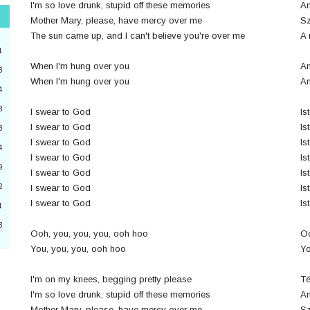
I'm so love drunk, stupid off these memories
An
Mother Mary, please, have mercy over me
Sz
"
The sun came up, and I can't believe you're over me
A 
3
1
When I'm hung over you
Am
3
When I'm hung over you
Am
4
2
3
I swear to God
Is
4
I swear to God
Is
8
I swear to God
Is
a
4
I swear to God
Is
9
6
I swear to God
Is
2
I swear to God
Is
0
I swear to God
Is
1
3
Ooh, you, you, you, ooh hoo
Oo
3
You, you, you, ooh hoo
Yo
I'm on my knees, begging pretty please
Té
I'm so love drunk, stupid off these memories
An
Mother Mary, please, have mercy over me
Sz