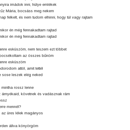
nyira imádok inni, hülye emlékek
űz Mária, bocsáss meg nekem
nap felkelt, és nem tudom elhinni, hogy túl vagy rajtam
ikor én még fennakadtam rajtad
ikor én még fennakadtam rajtad
tenre esküszöm, nem teszem ezt többet
pocsékoltam az összes bűnöm
tenre esküszöm
dorodom attól, amit tettél
 sose leszek elég neked
 mintha rossz lenne
 árnyékaid, követnek és vadásznak rám
ossz
rre mennél?
 az üres lélek magányos
rden állva könyörgöm