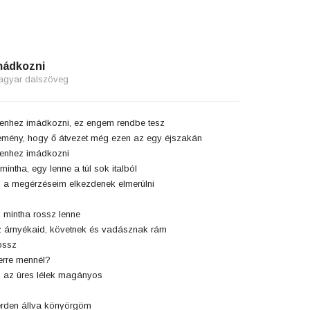
mádkozni
agyar dalszöveg
tenhez imádkozni, ez engem rendbe tesz
mény, hogy ő átvezet még ezen az egy éjszakán
tenhez imádkozni
mintha, egy lenne a túl sok italból
 a megérzéseim elkezdenek elmerülni
 mintha rossz lenne
 árnyékaid, követnek és vadásznak rám
ossz
rre mennél?
 az üres lélek magányos
rden állva könyörgöm