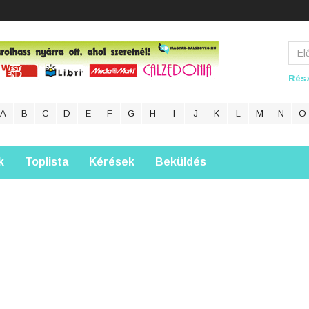
Rész
A
B
C
D
E
F
G
H
I
J
K
L
M
N
O
k
Toplista
Kérések
Beküldés