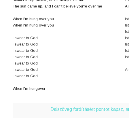
4
The sun came up, and I can't believe you're over me
A 
n
When I'm hung over you
Is
8
When I'm hung over you
Is
Is
I swear to God
Is
0
I swear to God
Is
I swear to God
Is
3
I swear to God
Is
I swear to God
I swear to God
Am
I swear to God
6
When I'm hungover
j
0
Dalszöveg fordításért pontot kapsz, 