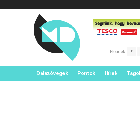
Előadók
#
Dalszövegek
Pontok
Hírek
Tago