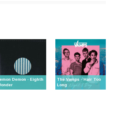
emon Demon - Eighth
The Vamps - Hair Too
onder
Long