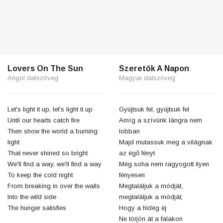
Lovers On The Sun
Szeretők A Napon
Angol dalszöveg
Magyar dalszöveg
Let's light it up, let's light it up
Gyújtsuk fel, gyújtsuk fel
Until our hearts catch fire
Amíg a szívünk lángra nem
Then show the world a burning
lobban
light
Majd mutassuk meg a világnak
That never shined so bright
az égő fényt
We'll find a way, we'll find a way
Még soha nem ragyogott ilyen
To keep the cold night
fényesen
From breaking in over the walls
Megtaláljuk a módját,
Into the wild side
megtaláljuk a módját,
The hunger satisfies
Hogy a hideg éj
Ne törjön át a falakon