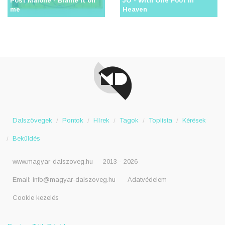
Post Malone - Blame it on
JO - With One Foot In
me
Heaven
Dalszövegek
Pontok
Hírek
Tagok
Toplista
Kérések
Beküldés
www.magyar-dalszoveg.hu
2013 - 2026
Email:
info@magyar-dalszoveg.hu
Adatvédelem
Cookie kezelés