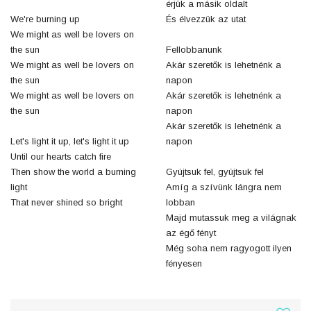
érjük a másik oldalt
We're burning up
És élvezzük az utat
We might as well be lovers on
the sun
Fellobbanunk
We might as well be lovers on
Akár szeretők is lehetnénk a
the sun
napon
We might as well be lovers on
Akár szeretők is lehetnénk a
the sun
napon
Akár szeretők is lehetnénk a
Let's light it up, let's light it up
napon
Until our hearts catch fire
Then show the world a burning
Gyújtsuk fel, gyújtsuk fel
light
Amíg a szívünk lángra nem
That never shined so bright
lobban
Majd mutassuk meg a világnak
az égő fényt
Még soha nem ragyogott ilyen
fényesen