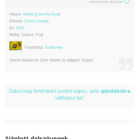
KEDVENCNEK JELÖLÖM
Album:
Nothing but the Beat
Előadó:
David Guetta
Év:
2011
Műfaj: Dance, Pop
Fordította:
Sunflower
David Guetta és Sam Martin új slágere. Enjoy!
Dalszöveg fordításért pontot kapsz, amit
ajándékokra
válthatsz be!
Ajánlott dalszövegek