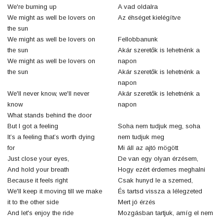
We're burning up
A vad oldalra
We might as well be lovers on
Az éhséget kielégítve
the sun
We might as well be lovers on
Fellobbanunk
the sun
Akár szeretők is lehetnénk a
We might as well be lovers on
napon
the sun
Akár szeretők is lehetnénk a
napon
We'll never know, we'll never
Akár szeretők is lehetnénk a
know
napon
What stands behind the door
But I got a feeling
Soha nem tudjuk meg, soha
It’s a feeling that’s worth dying
nem tudjuk meg
for
Mi áll az ajtó mögött
Just close your eyes,
De van egy olyan érzésem,
And hold your breath
Hogy ezért érdemes meghalni
Because it feels right
Csak hunyd le a szemed,
We'll keep it moving till we make
És tartsd vissza a lélegzeted
it to the other side
Mert jó érzés
And let's enjoy the ride
Mozgásban tartjuk, amíg el nem