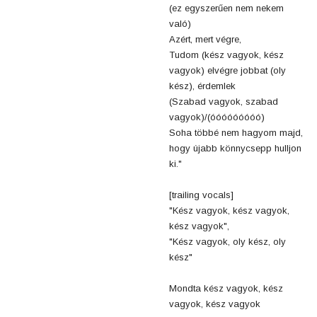
(ez egyszerűen nem nekem
való)
Azért, mert végre,
Tudom (kész vagyok, kész
vagyok) elvégre jobbat (oly
kész), érdemlek
(Szabad vagyok, szabad
vagyok)/(óóóóóóóóó)
Soha többé nem hagyom majd,
hogy újabb könnycsepp hulljon
ki."
[trailing vocals]
"Kész vagyok, kész vagyok,
kész vagyok",
"Kész vagyok, oly kész, oly
kész"
Mondta kész vagyok, kész
vagyok, kész vagyok