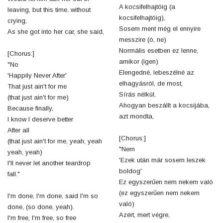
A kocsifelhajtóig (a
leaving, but this time, without
kocsifelhajtóig),
crying,
Sosem ment még el ennyire
As she got into her car, she said,
messzire (ó, ne)
Normális esetben ez lenne,
[Chorus:]
amikor (igen)
"No
Elengedné, lebeszélné az
'Happily Never After'
elhagyásról, de most,
That just ain't for me
Sírás nélkül,
(that just ain't for me)
Ahogyan beszállt a kocsijába,
Because finally,
azt mondta,
I know I deserve better
After all
[Chorus:]
(that just ain't for me, yeah, yeah
"Nem
yeah, yeah)
'Ezek után már sosem leszek
I'll never let another teardrop
boldog'
fall."
Ez egyszerűen nem nekem való
(ez egyszerűen nem nekem
I'm done, I'm done, said I'm so
való)
done, (so done, yeah).
Azért, mert végre,
I'm free, I'm free, so free