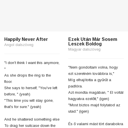
Happily Never After
Ezek Után Már Sosem
Leszek Boldog
Angol dalszöveg
Magyar dalszöveg
"I don't think I want this anymore,
"Nem gondoltam volna, hogy
"
ezt szeretném továbbra is,"
As she drops the ring to the
Míg elhajította a gyűrűt a
floor.
padlóra.
She says to herself, "You've left
Azt mondta magában, " El voltál
before, " (yeah)
hagyatva ezelőtt," (igen)
"This time you will stay gone,
"Most biztos majd folytatod az
that's for sure." (yeah)
utad." (igen)
And he shattered something else
És ő valami mást tört darabokra
To drag her suitcase down the