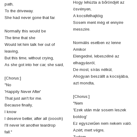
Hogy lehúzta a bőröndjét az
path,
ösvényen,
To the driveway.
A kocsifelhajtóig
She had never gone that far.
Sosem ment még el ennyire
messzire.
Normally this would be
The time that she
Normális esetben ez lenne
Would let him talk her out of
Amikor
leaving,
Elengedné, lebeszélné az
But this time, without crying,
elhagyásról,
As she got into her car, she said,
De most, sírás nélkül,
Ahogyan beszállt a kocsijába,
[Chorus:]
azt mondta,
"No
'Happily Never After'
[Chorus:]
That just ain't for me.
"Nem
Because finally,
'Ezek után már sosem leszek
I know
boldog'
I deserve better, after all (ooooh)
Ez egyszerűen nem nekem való.
I'll never let another teardrop
Azért, mert végre,
fall."
Tudom