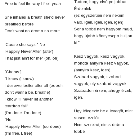
Tudom, hogy elvégre jobbat
Free to feel the way I feel, yeah.
Érdemlek
(ez egyszerűen nem nekem
She inhales a breath she'd never
való, igen, igen, igen, igen)
breathed before
Soha többé nem hagyom majd,
Don't want no drama no more.
hogy újabb könnycsepp hulljon
ki."
'Cause she says " No
'Happily Never After' (after)
Kész vagyok, kész vagyok,
That just ain't for me" (oh, oh)
mondta annyira kész vagyok,
(annyira kész, igen).
[Chorus:]
Szabad vagyok, szabad
"I know (I know)
vagyok, oly szabad vagyok
I deserve, better after all (ooooh,
Szabadon érzem, ahogy érzek,
don't wanna be, breathe)
igen.
I know I'll never let another
teardrop fall"
Úgy lélegezte be a levegőt, mint
(I'm done, I'm done)
sosem ezelőtt
"No
Nem szeretné, nincs dráma
'Happily Never After' (so done)
többé.
(I'm free, I, free)