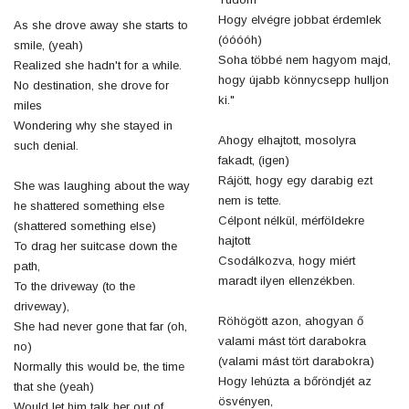
Hogy elvégre jobbat érdemlek
As she drove away she starts to
(óóóóh)
smile, (yeah)
Soha többé nem hagyom majd,
Realized she hadn't for a while.
hogy újabb könnycsepp hulljon
No destination, she drove for
ki."
miles
Wondering why she stayed in
Ahogy elhajtott, mosolyra
such denial.
fakadt, (igen)
Rájött, hogy egy darabig ezt
She was laughing about the way
nem is tette.
he shattered something else
Célpont nélkül, mérföldekre
(shattered something else)
hajtott
To drag her suitcase down the
Csodálkozva, hogy miért
path,
maradt ilyen ellenzékben.
To the driveway (to the
driveway),
Röhögött azon, ahogyan ő
She had never gone that far (oh,
valami mást tört darabokra
no)
(valami mást tört darabokra)
Normally this would be, the time
Hogy lehúzta a bőröndjét az
that she (yeah)
ösvényen,
Would let him talk her out of