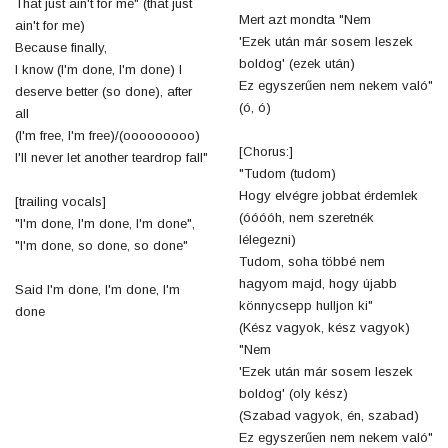
That just ain't for me" (that just
Mert azt mondta "Nem
ain't for me)
'Ezek után már sosem leszek
Because finally,
boldog' (ezek után)
I know (I'm done, I'm done) I
Ez egyszerűen nem nekem való"
deserve better (so done), after
(ó, ó)
all
(I'm free, I'm free)/(ooooooooo)
[Chorus:]
I'll never let another teardrop fall"
"Tudom (tudom)
Hogy elvégre jobbat érdemlek
[trailing vocals]
(óóóóh, nem szeretnék
"I'm done, I'm done, I'm done",
lélegezni)
"I'm done, so done, so done"
Tudom, soha többé nem
hagyom majd, hogy újabb
Said I'm done, I'm done, I'm
könnycsepp hulljon ki"
done
(Kész vagyok, kész vagyok)
"Nem
'Ezek után már sosem leszek
boldog' (oly kész)
(Szabad vagyok, én, szabad)
Ez egyszerűen nem nekem való"