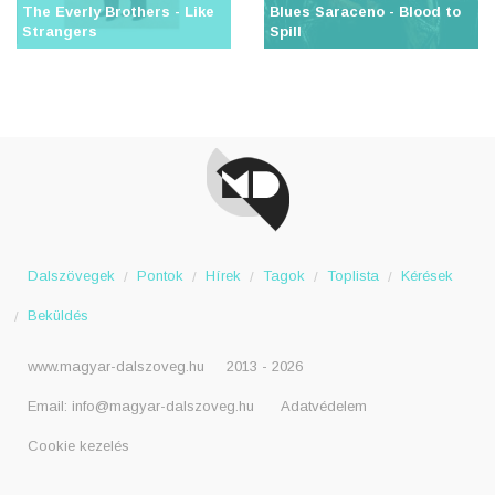
The Everly Brothers - Like
Blues Saraceno - Blood to
Strangers
Spill
Dalszövegek
Pontok
Hírek
Tagok
Toplista
Kérések
Beküldés
www.magyar-dalszoveg.hu
2013 - 2026
Email:
info@magyar-dalszoveg.hu
Adatvédelem
Cookie kezelés