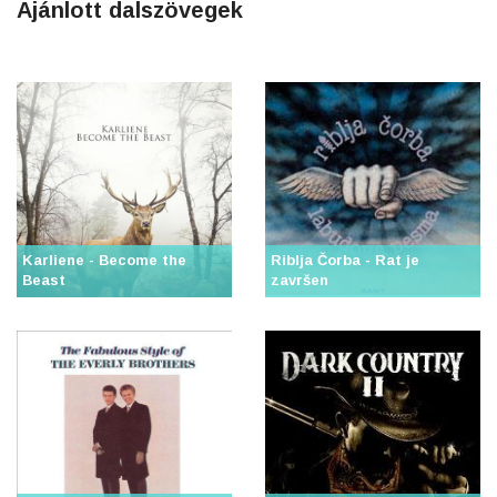
Ajánlott dalszövegek
Karliene - Become the
Riblja Čorba - Rat je
Beast
završen