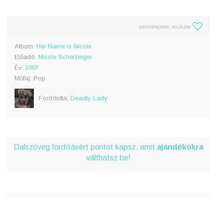
KEDVENCNEK JELÖLÖM
Album:
Her Name Is Nicole
Előadó:
Nicole Scherzinger
Év:
2007
Műfaj: Pop
Fordította:
Deadly Lady
Dalszöveg fordításért pontot kapsz, amit
ajándékokra
válthatsz be!